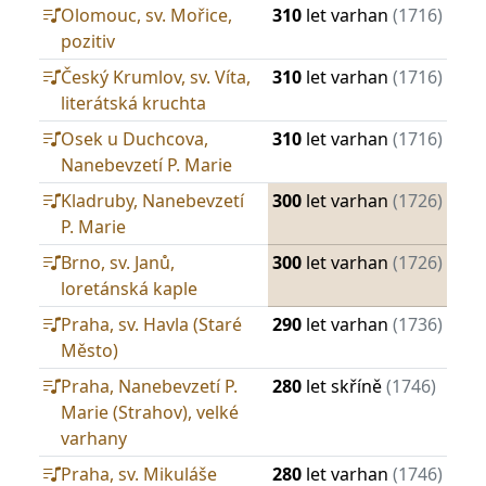
Olomouc, sv. Mořice,
310
let varhan
(1716)
pozitiv
Český Krumlov, sv. Víta,
310
let varhan
(1716)
literátská kruchta
Osek u Duchcova,
310
let varhan
(1716)
Nanebevzetí P. Marie
Kladruby, Nanebevzetí
300
let varhan
(1726)
P. Marie
Brno, sv. Janů,
300
let varhan
(1726)
loretánská kaple
Praha, sv. Havla (Staré
290
let varhan
(1736)
Město)
Praha, Nanebevzetí P.
280
let skříně
(1746)
Marie (Strahov), velké
varhany
Praha, sv. Mikuláše
280
let varhan
(1746)