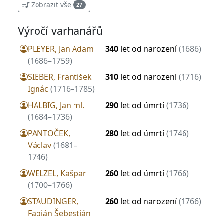
Zobrazit vše
27
Výročí varhanářů
PLEYER, Jan Adam
340
let od narození
(1686)
(1686–1759)
SIEBER, František
310
let od narození
(1716)
Ignác
(1716–1785)
HALBIG, Jan ml.
290
let od úmrtí
(1736)
(1684–1736)
PANTOČEK,
280
let od úmrtí
(1746)
Václav
(1681–
1746)
WELZEL, Kašpar
260
let od úmrtí
(1766)
(1700–1766)
STAUDINGER,
260
let od narození
(1766)
Fabián Šebestián