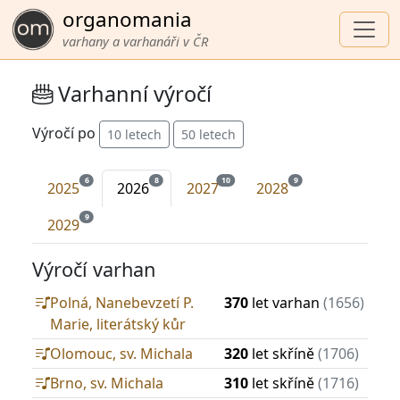
organomania
varhany a varhanáři v ČR
Varhanní výročí
Výročí po
10 letech
50 letech
6
8
10
9
2025
2026
2027
2028
9
2029
Výročí varhan
Polná, Nanebevzetí P.
370
let varhan
(1656)
Marie, literátský kůr
Olomouc, sv. Michala
320
let skříně
(1706)
Brno, sv. Michala
310
let skříně
(1716)