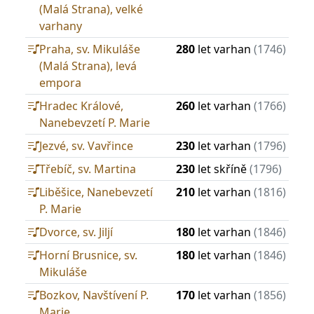
(Malá Strana), velké
varhany
Praha, sv. Mikuláše
280
let varhan
(1746)
(Malá Strana), levá
empora
Hradec Králové,
260
let varhan
(1766)
Nanebevzetí P. Marie
Jezvé, sv. Vavřince
230
let varhan
(1796)
Třebíč, sv. Martina
230
let skříně
(1796)
Liběšice, Nanebevzetí
210
let varhan
(1816)
P. Marie
Dvorce, sv. Jiljí
180
let varhan
(1846)
Horní Brusnice, sv.
180
let varhan
(1846)
Mikuláše
Bozkov, Navštívení P.
170
let varhan
(1856)
Marie