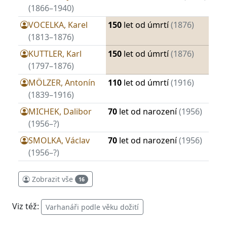
(1866–1940)
VOCELKA, Karel
150
let od úmrtí
(1876)
(1813–1876)
KUTTLER, Karl
150
let od úmrtí
(1876)
(1797–1876)
MÖLZER, Antonín
110
let od úmrtí
(1916)
(1839–1916)
MICHEK, Dalibor
70
let od narození
(1956)
(1956–?)
SMOLKA, Václav
70
let od narození
(1956)
(1956–?)
Zobrazit vše
16
Viz též:
Varhanáři podle věku dožití