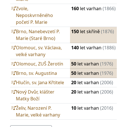
Zvole,
160
let varhan
(1866)
Neposkvrněného
početí P. Marie
Brno, Nanebevzetí P.
150
let skříně
(1876)
Marie (Staré Brno)
Olomouc, sv. Václava,
140
let varhan
(1886)
velké varhany
Olomouc, ZUŠ Žerotín
50
let varhan
(1976)
Brno, sv. Augustina
50
let varhan
(1976)
Hlučín, sv. Jana Křtitele
20
let varhan
(2006)
Nový Dvůr, klášter
20
let varhan
(2006)
Matky Boží
Želiv, Narození P.
10
let varhan
(2016)
Marie, velké varhany