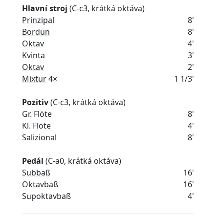
Hlavní stroj
Prinzipal
8'
Bordun
8'
Oktav
4'
Kvinta
3'
Oktav
2'
Mixtur
4×
1 1/3'
Pozitiv
(C-c3, krátká oktáva)
Gr. Flöte
8'
Kl. Flöte
4'
Salizional
8'
Pedál
Subbaß
16'
Oktavbaß
16'
Supoktavbaß
4'