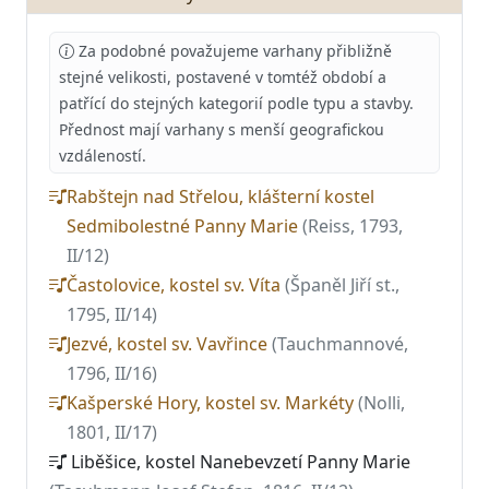
Za podobné považujeme varhany přibližně
stejné velikosti, postavené v tomtéž období a
patřící do stejných kategorií podle typu a stavby.
Přednost mají varhany s menší geografickou
vzdáleností.
Rabštejn nad Střelou, klášterní kostel
Sedmibolestné Panny Marie
(Reiss, 1793,
II/12)
Častolovice, kostel sv. Víta
(Španěl Jiří st.,
1795, II/14)
Jezvé, kostel sv. Vavřince
(Tauchmannové,
1796, II/16)
Kašperské Hory, kostel sv. Markéty
(Nolli,
1801, II/17)
Liběšice, kostel Nanebevzetí Panny Marie