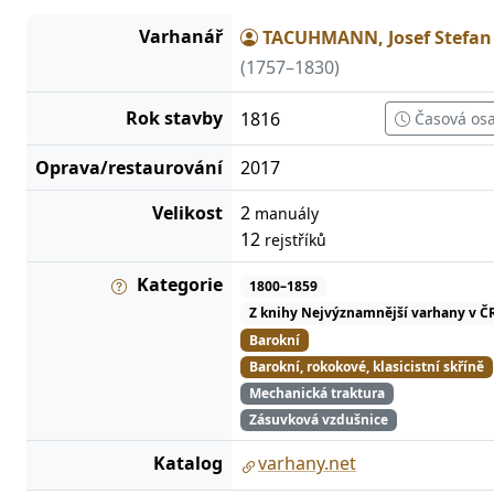
Varhanář
TACUHMANN, Josef Stefan
(1757–1830)
Rok stavby
1816
Časová os
Oprava/restaurování
2017
Velikost
2
manuály
12
rejstříků
Kategorie
1800–1859
Z knihy Nejvýznamnější varhany v Č
Barokní
Barokní, rokokové, klasicistní skříně
Mechanická traktura
Zásuvková vzdušnice
Katalog
varhany.net