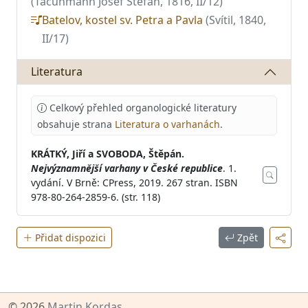
(Tacuhmann Josef Stefan, 1816, II/12)
Batelov, kostel sv. Petra a Pavla
(Svítil, 1840,
II/17)
Literatura
Celkový přehled organologické literatury
obsahuje strana
Literatura o varhanách
.
KRÁTKÝ, Jiří a SVOBODA, Štěpán.
Nejvýznamnější varhany v České republice
. 1.
vydání. V Brně: CPress, 2019. 267 stran. ISBN
978-80-264-2859-6. (str. 118)
Přidat dispozici
Zpět
© 2026
Martin Kordas