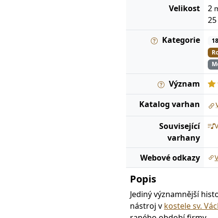
Velikost
2
2
Kategorie
1
R
Me
Význam
Katalog
varhan
Související
varhany
Webové odkazy
V
Popis
Jediný významnější hist
nástroj v
kostele sv. Vá
raného období firmy.