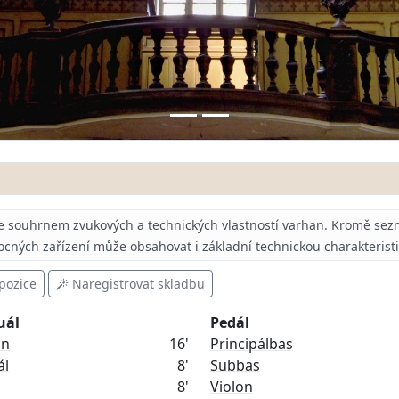
e souhrnem zvukových a technických vlastností varhan.
Kromě sezn
ocných zařízení může obsahovat i základní technickou charakterist
pozice
Naregistrovat skladbu
uál
Pedál
on
16'
Principálbas
ál
8'
Subbas
8'
Violon