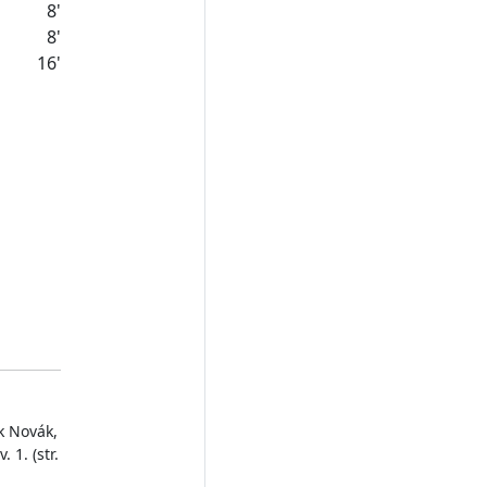
8'
8'
16'
k Novák,
 1. (str.