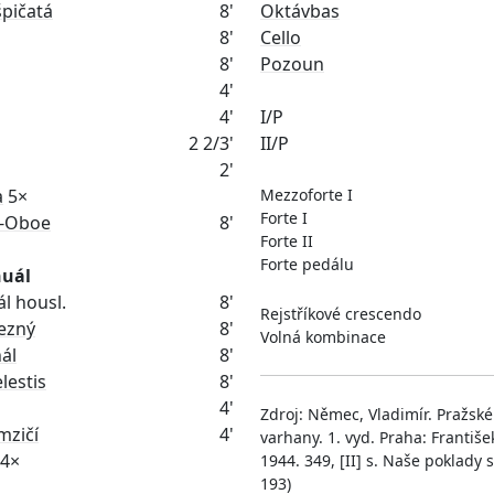
špičatá
8'
Oktávbas
8'
Cello
8'
Pozoun
4'
4'
I/P
2 2/3'
2'
a
Mezzoforte I
Forte I
-Oboe
8'
Forte II
Forte pedálu
nuál
ál housl.
8'
Rejstříkové crescendo
bezný
8'
Volná kombinace
nál
8'
lestis
8'
4'
Zdroj: Němec, Vladimír. Pražské
mzičí
4'
varhany. 1. vyd. Praha: Františe
4×
1944. 349, [II] s. Naše poklady sv.
193)