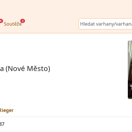
0
2
Soutěže
na (Nové Město)
Rieger
87