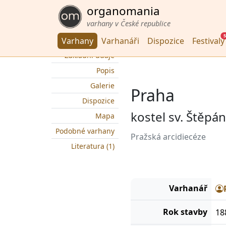
organomania
varhany v České republice
5
Varhany
Varhanáři
Dispozice
Festivaly
Základní údaje
Popis
Galerie
Praha
Dispozice
kostel sv. Štěpá
Mapa
Podobné varhany
Pražská arcidiecéze
Literatura (1)
Varhanář
Rok stavby
18