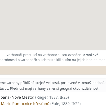
Varhanáři pracující na varhanách jsou označeni
oranžově
.
odrobnosti o varhanářích zobrazíte kliknutím na jejich bod na map
 varhany přibližně stejné velikosti, postavené v tomtéž období a 
stavby. Přednost mají varhany s menší geografickou vzdáleností.
Štěpána (Nové Město)
(Rieger, 1887, II/25)
ny Marie Pomocnice Křesťanů
(Eule, 1889, II/22)