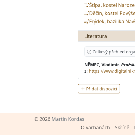
Štípa, kostel Naroz
Děčín, kostel Povýše
Frýdek, bazilika Na
Literatura
Celkový přehled orga
NĚMEC, Vladimír.
Pražsk
z:
https://www.digitalni
Přidat dispozici
© 2026
Martin Kordas
O varhanách
Skříně