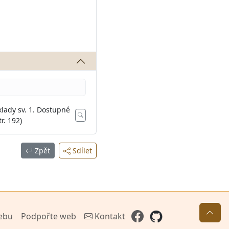
oklady sv. 1. Dostupné
tr. 192)
Zpět
Sdílet
ebu
Podpořte web
Kontakt