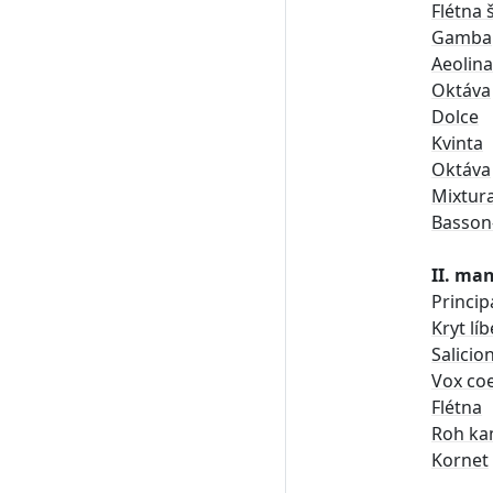
Flétna 
Gamba
Aeolina
Oktáva
Dolce
Kvinta
Oktáva
Mixtur
Basson
II. ma
Princip
Kryt lí
Salicio
Vox coe
Flétna
Roh ka
Kornet