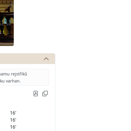
amu rejstříků
iku varhan.
16'
16'
16'