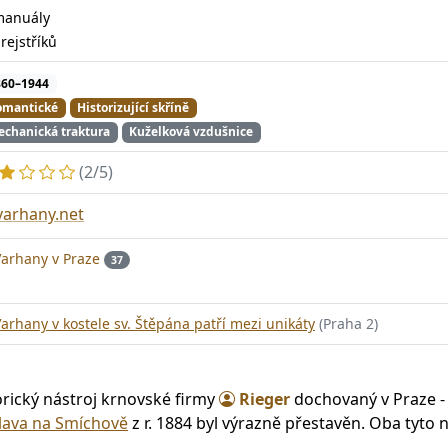
manuály
5
rejstříků
860–1944
omantické
Historizující skříně
chanická traktura
Kuželková vzdušnice
(2/5)
varhany.net
Varhany v Praze
37
arhany v kostele sv. Štěpána patří mezi unikáty
(Praha 2)
orický nástroj krnovské firmy
Rieger
dochovaný v Praze -
clava na Smíchově
z r. 1884 byl výrazně přestavěn. Oba tyto 