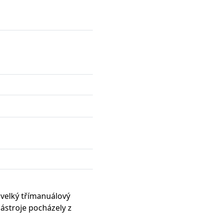
 velký třímanuálový
nástroje pocházely z