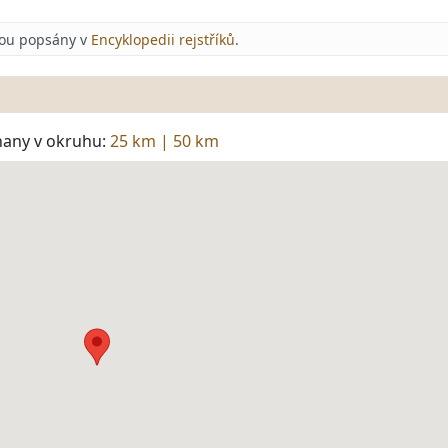
jsou popsány v
Encyklopedii rejstříků
.
hany v okruhu:
25 km
|
50 km