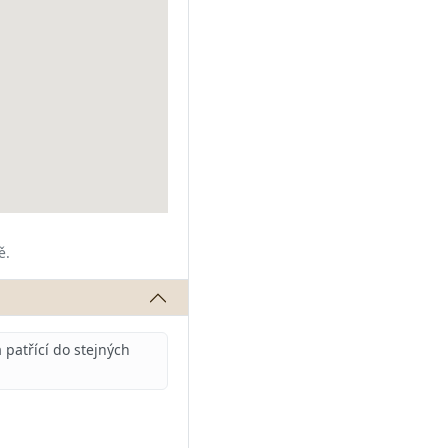
ě.
patřící do stejných