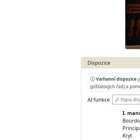
Dispozice
Varhanní dispozice
j
(píšťalových řad) a pom
AI
funkce
Popis dis
I. man
Bourd
Princip
Kryt