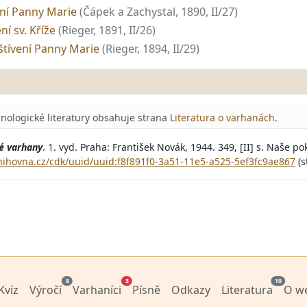
ení Panny Marie
(Čápek a Zachystal, 1890, II/27)
ní sv. Kříže
(Rieger, 1891, II/26)
vštívení Panny Marie
(Rieger, 1894, II/29)
nologické literatury obsahuje strana
Literatura o varhanách
.
é varhany
. 1. vyd. Praha: František Novák, 1944. 349, [II] s. Naše p
knihovna.cz/cdk/uuid/uuid:f8f891f0-3a51-11e5-a525-5ef3fc9ae867
(s
8
3
10
Kvíz
Výročí
Varhaníci
Písně
Odkazy
Literatura
O w