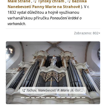
Malé Straně
,
Týnský chrám
,
bazilika
Nanebevzetí Panny Marie na Strahově
). V r.
1832 vydal důležitou a hojně využívanou
varhanářskou příručku
Ponaučení krátké o
varhanách
.
Zobrazeno: 802×
Předchozí
Další
Tachov, Nanebevzetí P. Marie
(A. Gartner, II/20, dochována skříň)