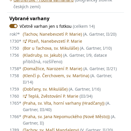
českých zemí)
Vybrané varhany
Včetně varhan jen s fotkou
(celkem 14)
rok?
*
(Tachov, Nanebevzetí P. Marie)
(A. Gartner, II/20)
1730
*
Plzeň, Nanebevzetí P. Marie
1750
(Bor u Tachova, sv. Mikuláše)
(A. Gartner, I/10)
1756
(Kladruby, sv. Jakub)
(A. Gartner, I/9, datace
přibližná, rozšířeno)
1758
*
(Domažlice, Narození P. Marie)
(A. Gartner, II/21)
1758
(Klenčí p. Čerchovem, sv. Martina)
(A. Gartner,
II/14)
1759
(Dobřany, sv. Mikuláše)
(A. Gartner, I/16)
1760
Teplá, Zvěstování P. Marie
(III/34)
1765
*
(Praha, sv. Víta, horní varhany (Hradčany))
(A.
Gartner, III/40)
1766
*
(Praha, sv. Jana Nepomuckého (Nové Město))
(A.
Gartner, II)
1789
(Tachov, sv. Maří Magdaleny)
(V. Gartner, II/20)