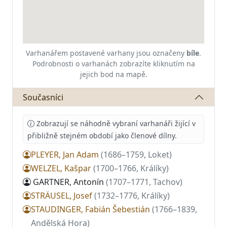
Varhanářem postavené varhany jsou označeny
bíle
.
Podrobnosti o varhanách zobrazíte kliknutím na
jejich bod na mapě.
Současníci
Zobrazují se náhodně vybraní varhanáři žijící v
přibližně stejném období
jako členové dílny
.
PLEYER, Jan Adam
(1686–1759, Loket)
WELZEL, Kašpar
(1700–1766, Králíky)
GARTNER, Antonín
(1707–1771, Tachov)
STRÄUSEL, Josef
(1732–1776, Králíky)
STAUDINGER, Fabián Šebestián
(1766–1839,
Andělská Hora)