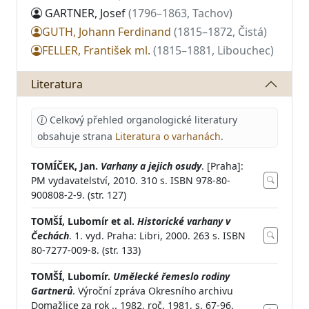
GARTNER, Josef
(1796–1863, Tachov)
GUTH, Johann Ferdinand
(1815–1872, Čistá)
FELLER, František ml.
(1815–1881, Libouchec)
Literatura
Celkový přehled organologické literatury
obsahuje strana
Literatura o varhanách
.
TOMÍČEK, Jan.
Varhany a jejich osudy
. [Praha]:
PM vydavatelství, 2010. 310 s. ISBN 978-80-
900808-2-9. (str. 127)
TOMŠÍ, Lubomír et al.
Historické varhany v
Čechách
. 1. vyd. Praha: Libri, 2000. 263 s. ISBN
80-7277-009-8. (str. 133)
TOMŠÍ, Lubomír.
Umělecké řemeslo rodiny
Gartnerů
. Výroční zpráva Okresního archivu
Domažlice za rok .. 1982, roč. 1981, s. 67-96.