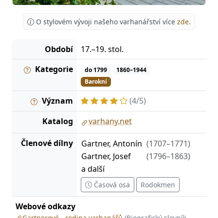
O stylovém vývoji našeho varhanářství více
zde
.
Období
17.–19. stol.
Kategorie
do 1799
1860–1944
Barokní
Význam
(4/5)
Katalog
varhany.net
Členové dílny
Gartner, Antonín
(1707–1771)
Gartner, Josef
(1796–1863)
a další
Časová osa
Rodokmen
Webové odkazy
Gartnerové - rodina varhanářů
(Biografický slovník