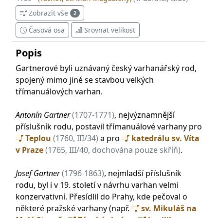
1831
(Praha, sv. Mikuláše (Malá Strana))
(J. Gartner, I/6)
Zobrazit vše
2
1835
Praha, sv. Mikuláše (Malá Strana), velké
Časová osa
Srovnat velikost
varhany
(přestavba, III/43)
1841
(Praha, sv. Vavřince (Malá Strana))
(J. Gartner, I/6)
Popis
* varhanní stroj nedochován
Gartnerové byli uznávaný český varhanářský rod,
spojený mimo jiné se stavbou velkých
třímanuálových varhan.
Antonín Gartner
(1707-1771)
, nejvýznamnější
příslušník rodu, postavil třímanuálové varhany pro
Teplou
(1760, III/34)
a pro
katedrálu sv. Víta
v Praze
(1765, III/40, dochována pouze skříň)
.
Josef Gartner
(1796-1863)
, nejmladší příslušník
rodu, byl i v 19. století v návrhu varhan velmi
konzervativní. Přesídlil do Prahy, kde pečoval o
některé pražské varhany (např.
sv. Mikuláš na