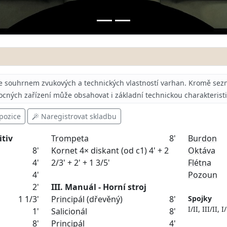
e souhrnem zvukových a technických vlastností varhan.
Kromě sezn
ocných zařízení může obsahovat i základní technickou charakterist
pozice
Naregistrovat skladbu
itiv
Trompeta
8'
Burdon
8'
Kornet
4× diskant (od c1) 4' + 2
Oktáva
4'
2/3' + 2' + 1 3/5'
Flétna
4'
Pozoun
2'
III. Manuál - Horní stroj
1 1/3'
Principál
(dřevěný)
8'
Spojky
I/II, III/II, I
1'
Salicionál
8'
8'
Principál
4'