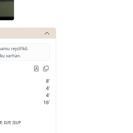
amu rejstříků
iku varhan.
8'
4'
4'
16'
/P, II/P, III/P