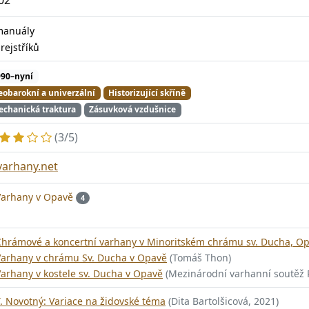
manuály
4
rejstříků
990–nyní
obarokní a univerzální
Historizující skříně
chanická traktura
Zásuvková vzdušnice
(3/5)
varhany.net
Varhany v Opavě
4
Chrámové a koncertní varhany v Minoritském chrámu sv. Ducha, O
Varhany v chrámu Sv. Ducha v Opavě
(Tomáš Thon)
arhany v kostele sv. Ducha v Opavě
(Mezinárodní varhanní soutěž 
. Novotný: Variace na židovské téma
(Dita Bartolšicová, 2021)