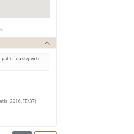
ě.
patřící do stejných
tis, 2016, III/37)