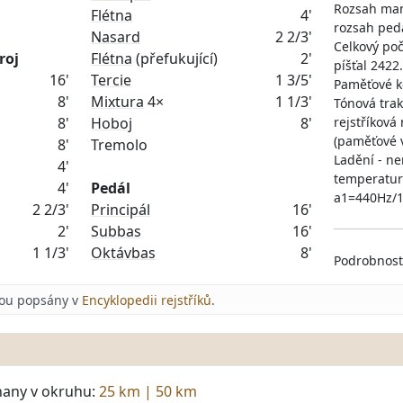
Rozsah manu
Flétna
4'
rozsah pedá
Nasard
2 2/3'
Celkový poč
roj
Flétna
(přefukující)
2'
píšťal 2422.
16'
Tercie
1 3/5'
Paměťové k
8'
Mixtura
4×
1 1/3'
Tónová tra
8'
Hoboj
8'
rejstříková
(paměťové 
8'
Tremolo
Ladění - n
4'
temperatur
4'
Pedál
a1=440Hz/
2 2/3'
Principál
16'
2'
Subbas
16'
1 1/3'
Oktávbas
8'
Podrobnost
jsou popsány v
Encyklopedii rejstříků
.
hany v okruhu:
25 km
|
50 km