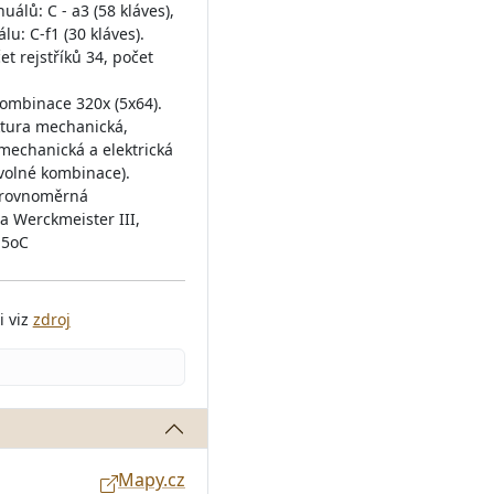
álů: C - a3 (58 kláves),
lu: C-f1 (30 kláves).
et rejstříků 34, počet
ombinace 320x (5x64).
ktura mechanická,
 mechanická a elektrická
volné kombinace).
erovnoměrná
a Werckmeister III,
15oC
i viz
zdroj
Mapy.cz