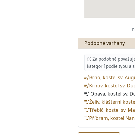
P
Podobné varhany
Za podobné považujeme
kategorií podle typu a 
Brno, kostel sv. Au
Krnov, kostel sv. D
Opava, kostel sv. 
Želiv, klášterní kos
Třebíč, kostel sv. M
Příbram, kostel Nan