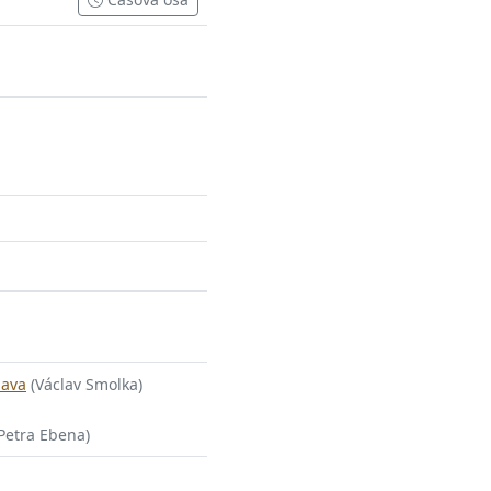
pava
(Václav Smolka)
Petra Ebena)