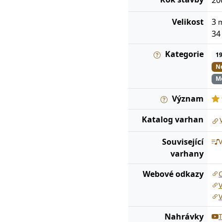
Velikost
3
3
Kategorie
1
Ne
Me
Význam
Katalog
varhan
Související
varhany
Webové odkazy
V
Nahrávky
T