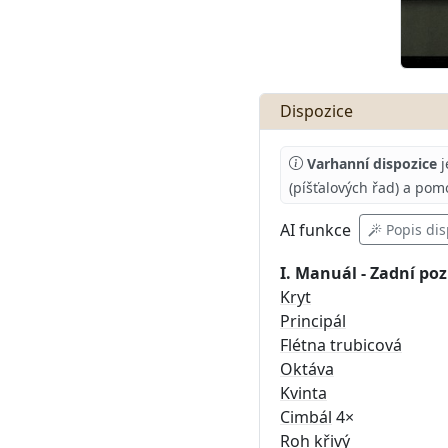
Dispozice
Varhanní dispozice
j
(píšťalových řad) a pom
AI
funkce
Popis dis
I. Manuál - Zadní poz
Kryt
Principál
Flétna trubicová
Oktáva
Kvinta
Cimbál
4×
Roh křivý