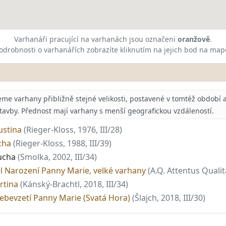
Varhanáři pracující na varhanách jsou označeni
oranžově
.
odrobnosti o varhanářích zobrazíte kliknutím na jejich bod na map
 varhany přibližně stejné velikosti, postavené v tomtéž období a 
stavby. Přednost mají varhany s menší geografickou vzdáleností.
gustina
(Rieger-Kloss, 1976, III/28)
ucha
(Rieger-Kloss, 1988, III/39)
Ducha
(Smolka, 2002, III/34)
tel Narození Panny Marie, velké varhany
(A.Q. Attentus Qualita
artina
(Kánský-Brachtl, 2018, III/34)
ebevzetí Panny Marie (Svatá Hora)
(Šlajch, 2018, III/30)