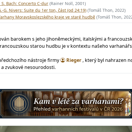
. S. Bach: Concerto C-dur
(Rainer Noll, 2001)
.-G. Nivers: Suite du 1er ton, část (od 24:19)
(Tomáš Thon, 2022)
Varhany Moravskoslezského kraje ve staré hudbě
(Tomáš Thon, 202
rován barokem s jeho jihoněmeckými, italskými a francouzsk
rancouzskou starou hudbu je v kontextu našeho varhanářst
 předchozího nástroje firmy
Rieger
, který byl nahrazen 
a zvukové nesourodosti.