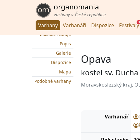
organomania
varhany v České republice
5
Varhany
Varhanáři
Dispozice
Festivaly
Základní údaje
Popis
Galerie
Opava
Dispozice
kostel sv. Ducha
Mapa
Podobné varhany
Moravskoslezský kraj, O
Varhanář
Rok stavby
20