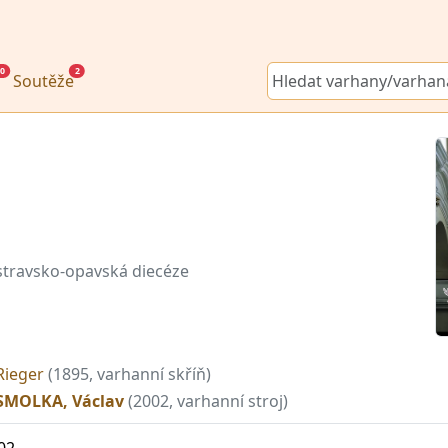
0
2
Soutěže
stravsko-opavská diecéze
Rieger
(1895, varhanní skříň)
SMOLKA, Václav
(2002, varhanní stroj)
02