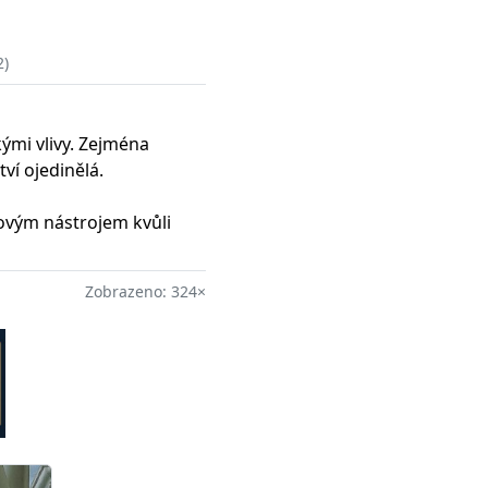
2)
ými vlivy. Zejména
ví ojedinělá.
novým nástrojem kvůli
Zobrazeno: 324×