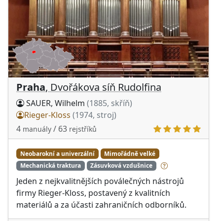
Praha
, Dvořákova síň Rudolfina
SAUER, Wilhelm
(1885, skříň)
Rieger-Kloss
(1974, stroj)
4
/ 63
manuály
rejstříků
Neobarokní a univerzální
Mimořádně velké
Mechanická traktura
Zásuvková vzdušnice
Jeden z nejkvalitnějších poválečných nástrojů
firmy Rieger-Kloss, postavený z kvalitních
materiálů a za účasti zahraničních odborníků.