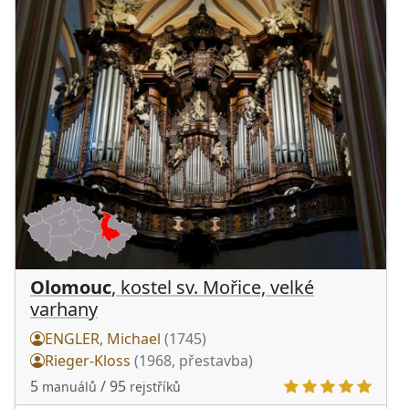
Olomouc
, kostel sv. Mořice, velké
varhany
ENGLER, Michael
(1745)
Rieger-Kloss
(1968, přestavba)
5
/ 95
manuálů
rejstříků