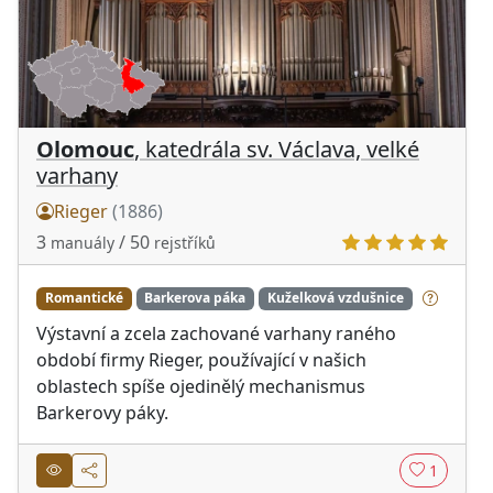
Olomouc
, katedrála sv. Václava, velké
varhany
Rieger
(1886)
3
/ 50
manuály
rejstříků
Romantické
Barkerova páka
Kuželková vzdušnice
Výstavní a zcela zachované varhany raného
období firmy Rieger, používající v našich
oblastech spíše ojedinělý mechanismus
Barkerovy páky.
1