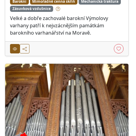
Barokní
Mimořádně cenná skříň
Mechanická traktura
Zásuvková vzdušnice
Velké a dobře zachovalé barokní Výmolovy
varhany patří k nejvzácnějším památkám
barokního varhanářství na Moravě.