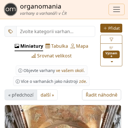
organomania
varhany a varhanáři v ČR
Přidat
Miniatury
Tabulka
Mapa
Význam
Srovnat velikost
↓
Objevte varhany
ve vašem okolí
.
Více o varhanách jako nástroji
zde
.
« předchozí
další »
Řadit náhodně