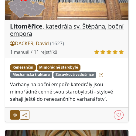
Litoměřice
, katedrála sv. Štěpána, boční
empora
DÄCKER, David
(1627)
1
/ 11
manuál
rejstříků
Renesanční
Mimořádně starobylé
Mechanická traktura
Zásuvková vzdušnice
Varhany na boční empoře katedrály jsou
mimořádně cenné svou starobylostí - stylově
sahají ještě do renesančního varhanářství.