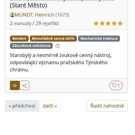
(Staré Město)
MUNDT, Heinrich
(1673)
2
/ 29
manuály
rejstříků
Barokní
Mimořádně cenná skříň
Mechanická traktura
Zásuvková vzdušnice
Starobylý a nesmírně zvukově cenný nástroj,
odpovídající významu pražského Týnského
chrámu.
1
« předchozí
další »
Řadit náhodně