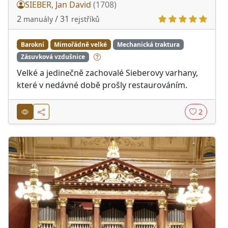
SIEBER, Jan David
(1708)
2
/ 31
manuály
rejstříků
Barokní
Mimořádně velké
Mechanická traktura
Zásuvková vzdušnice
Velké a jedinečně zachovalé Sieberovy varhany,
které v nedávné době prošly restaurováním.
2