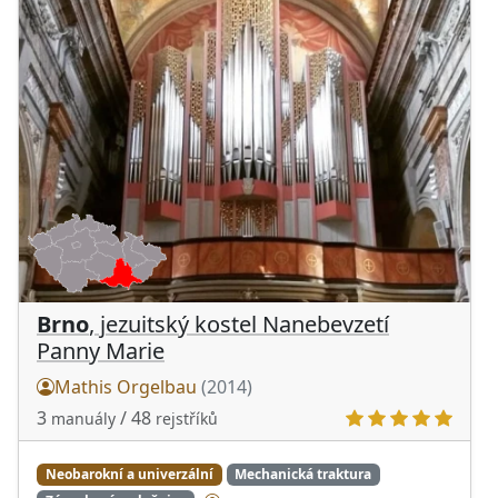
Brno
, jezuitský kostel Nanebevzetí
Panny Marie
Mathis Orgelbau
(2014)
3
/ 48
manuály
rejstříků
Neobarokní a univerzální
Mechanická traktura