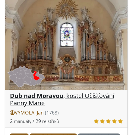
Dub nad Moravou
, kostel Očišťování
Panny Marie
VÝMOLA, Jan
(1768)
2
/ 29
manuály
rejstříků