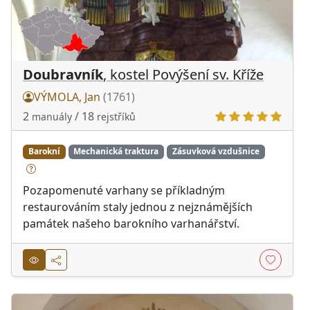
Doubravník
, kostel Povýšení sv. Kříže
VÝMOLA, Jan
(1761)
2
/ 18
manuály
rejstříků
Barokní
Mechanická traktura
Zásuvková vzdušnice
Pozapomenuté varhany se příkladným
restaurováním staly jednou z nejznámějších
památek našeho barokního varhanářství.