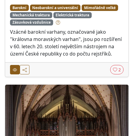
Barokní
Neobarokní a univerzální
Mimořádně velké
Mechanická traktura
Elektrická traktura
Zásuvková vzdušnice
Vzácné barokní varhany, označované jako
"královna moravských varhan", jsou po rozšíření
v 60. letech 20. století největším nástrojem na
území České republiky co do počtu rejstříků.
2