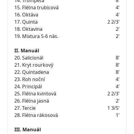
14.
Trompeta
8'
15.
Flétna trubicová
4'
16.
Oktáva
4'
17.
Quinta
2 2/3'
18. Oktavina
2'
19.
Mixtura
5-6 nás.
2'
II. Manuál
20.
Salicionál
8'
21. Kryt rourkový
8'
22.
Quintadena
8'
23.
Roh noční
4'
24.
Principál
4'
25. Flétna kvintová
2 2/3'
26. Flétna jasná
2'
27.
Tercie
1 3/5'
28. Flétna rákosová
1'
III. Manuál