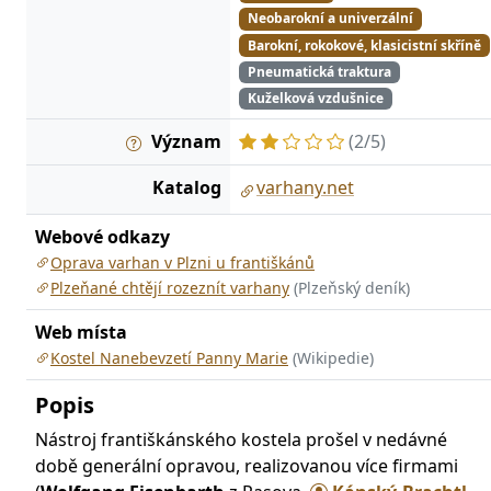
Neobarokní a univerzální
Barokní, rokokové, klasicistní skříně
Pneumatická traktura
Kuželková vzdušnice
Význam
(2/5)
Katalog
varhany.net
Webové odkazy
Oprava varhan v Plzni u františkánů
Plzeňané chtějí rozeznít varhany
(Plzeňský deník)
Web místa
Kostel Nanebevzetí Panny Marie
(Wikipedie)
Popis
Nástroj františkánského kostela prošel v nedávné
době generální opravou, realizovanou více firmami