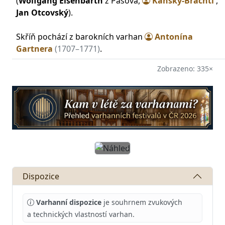
(
Wolfgang Eisenbarth
z Pasova,
Kánský-Brachtl
,
Jan Otcovský
).
Skříň pochází z barokních varhan
Antonína
Gartnera
(1707–1771)
.
Zobrazeno: 335×
Předchozí
Další
Dispozice
Varhanní dispozice
je souhrnem zvukových
a technických vlastností varhan.