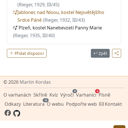
(Rieger, 1929, III/45)
Jablonec nad Nisou, kostel Nejsvětějšího
Srdce Páně
(Rieger, 1932, III/43)
Plzeň, kostel Nanebevzetí Panny Marie
(Rieger, 1935, III/40)
Přidat dispozici
Zpět
© 2026
Martin Kordas
8
4
O varhanách
Skříně
Kvíz
Výročí
Varhaníci
Písně
10
Odkazy
Literatura
O webu
Podpořte web
Kontakt