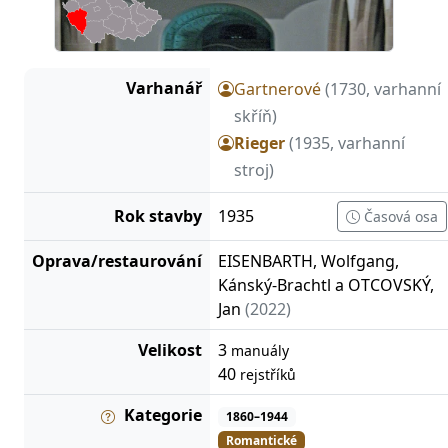
Varhanář
Gartnerové
(1730, varhanní
skříň)
Rieger
(1935, varhanní
stroj)
Rok stavby
1935
Časová osa
Oprava/restaurování
EISENBARTH, Wolfgang,
Kánský-Brachtl a OTCOVSKÝ,
Jan
(2022)
Velikost
3
manuály
40
rejstříků
Kategorie
1860–1944
Romantické