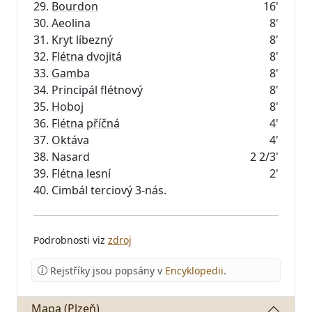
29.
Bourdon
16'
30.
Aeolina
8'
31.
Kryt líbezný
8'
32.
Flétna dvojitá
8'
33.
Gamba
8'
34.
Principál flétnový
8'
35.
Hoboj
8'
36.
Flétna příčná
4'
37.
Oktáva
4'
38.
Nasard
2 2/3'
39.
Flétna lesní
2'
Podrobnosti viz
zdroj
Rejstříky jsou popsány v
Encyklopedii
.
Mapa (Plzeň)