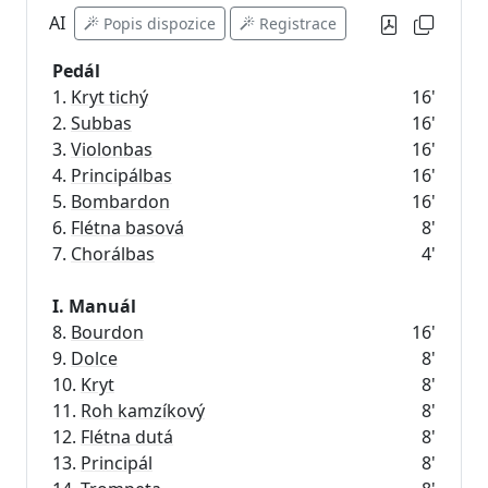
AI
Popis dispozice
Registrace
Pedál
1.
Kryt tichý
16'
2.
Subbas
16'
3.
Violonbas
16'
4.
Principálbas
16'
5.
Bombardon
16'
6.
Flétna basová
8'
7.
Chorálbas
4'
I. Manuál
8.
Bourdon
16'
9.
Dolce
8'
10.
Kryt
8'
11.
Roh kamzíkový
8'
12.
Flétna dutá
8'
13.
Principál
8'