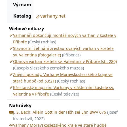
Význam
Katalog
varhany.net
Webové odkazy
Varhanáři dokončují montáž nových varhan v kostele v
Příboře
(Český rozhlas)
Slavnostní žehnání zrestaurovaných varhan v kostele
sv. Valentina (fotogalerie)
(Příbor.cz)
Obnova varhan kostela sv. Valentina v Příboře (str. 280)
(Časopis Slezského zemského muzea)
Znějící poklady. Varhany Moravskoslezského kraje ve
staré hudbě (od 53:21)
(Český rozhlas)
Křesťanský magazín: Varhany v klášterním kostele sv.
Valentina v Příboře
(Česká televize)
Nahrávky
J. S. Bach: Allein Gott in der Höh sei Ehr, BWV 676
(Josef
Kratochvíl, 2022)
Varhany Moravskoslezského kraje ve staré hudbě