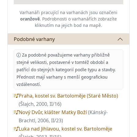
Varhanáři pracující na varhanách jsou označeni
oranžově
.
Podrobnosti o varhanářích zobrazíte
kliknutím na jejich bod na mapě.
Podobné varhany
Za podobné považujeme varhany přibližně
stejné velikosti, postavené v tomtéž období a
patřící do stejných kategorií podle typu a stavby.
Přednost mají varhany s menší geografickou
vzdáleností.
Praha, kostel sv. Bartoloměje (Staré Město)
(Šlajch, 2000, II/16)
Nový Dvůr, klášter Matky Boží
(Kánský-
Brachtl, 2006, II/23)
Luka nad Jihlavou, kostel sv. Bartoloměje