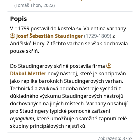
(Tomáš Thon, 2022)
Popis
V r. 1799 postavil do kostela sv. Valentina varhany
Josef Šebestián Staudinger
(1729-1809)
z
Andělské Hory. Z těchto varhan se však dochovala
pouze skříň.
Do Staudingerovy skříně postavila firma
Dlabal-Mettler
nový nástroj, které je koncipován
jako replika barokních Staudingerových varhan.
Technická a zvuková podoba nástroje vychází z
důkladného výzkumu Staudingerových nástrojů
dochovaných na jiných místech. Varhany obsahují
pro Staudingery typické pomocné zařízení
repagulum
, které umožňuje okamžité zapnutí celé
skupiny principálových rejstříků.
Zobrazeno: 375×