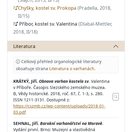
(Šlajch, 2013, II/15)
Chyšky, kostel sv. Prokopa
(Pradella, 2018,
II/15)
Příbor, kostel sv. Valentina
(Dlabal-Mettler,
2018, II/18)
Literatura
Celkový přehled organologické literatury
obsahuje strana
Literatura o varhanách
.
KRÁTKÝ, Jiří.
Obnova varhan kostela sv
. Valentina
v Příboře. Časopis Slezského zemského muzea.
B, Vědy historické. 2018, roč. 67, č. 1-3, s. 280.
ISSN 1211-3131. Dostupné z:
https://cszmb.cz/wp-content/uploads/2018-01-
03.pdf
SEHNAL, Jiří.
Barokní varhanářství na Moravě
.
Vydání první. Brno: Muzejní a vlastivědná