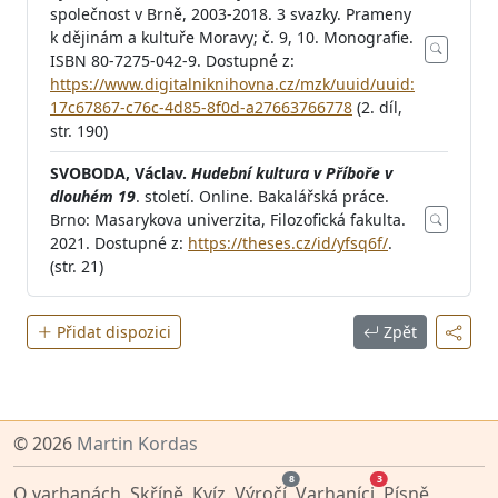
společnost v Brně, 2003-2018. 3 svazky. Prameny
k dějinám a kultuře Moravy; č. 9, 10. Monografie.
ISBN 80-7275-042-9. Dostupné z:
https://www.digitalniknihovna.cz/mzk/uuid/uuid:
17c67867-c76c-4d85-8f0d-a27663766778
(2. díl,
str. 190)
SVOBODA, Václav.
Hudební kultura v Příboře v
dlouhém 19
. století. Online. Bakalářská práce.
Brno: Masarykova univerzita, Filozofická fakulta.
2021. Dostupné z:
https://theses.cz/id/yfsq6f/
.
(str. 21)
Přidat dispozici
Zpět
© 2026
Martin Kordas
8
3
O varhanách
Skříně
Kvíz
Výročí
Varhaníci
Písně