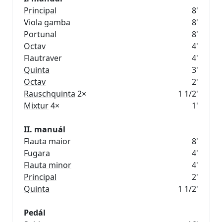
Principal
8'
Viola gamba
8'
Portunal
8'
Octav
4'
Flautraver
4'
Quinta
3'
Octav
2'
Rauschquinta
2×
1 1/2'
Mixtur
4×
1'
II. manuál
Flauta maior
8'
Fugara
4'
Flauta minor
4'
Principal
2'
Quinta
1 1/2'
Pedál