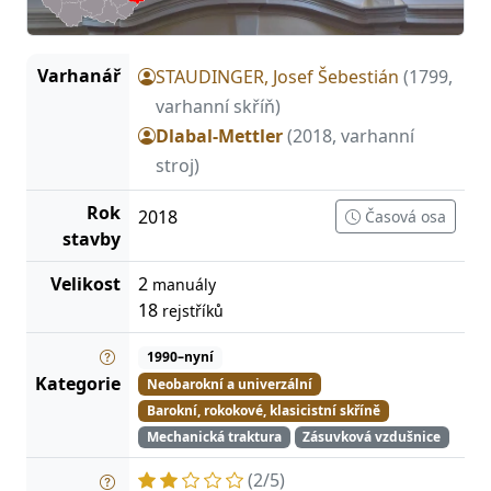
Varhanář
STAUDINGER, Josef Šebestián
(1799,
varhanní skříň)
Dlabal-Mettler
(2018, varhanní
stroj)
Rok
2018
Časová osa
stavby
Velikost
2
manuály
18
rejstříků
1990–nyní
Kategorie
Neobarokní a univerzální
Barokní, rokokové, klasicistní skříně
Mechanická traktura
Zásuvková vzdušnice
(2/5)