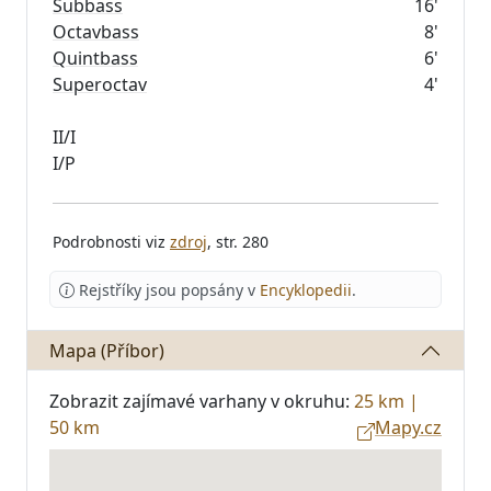
Subbass
16'
Octavbass
8'
Quintbass
6'
Superoctav
4'
II/I
Podrobnosti viz
zdroj
, str. 280
Rejstříky jsou popsány v
Encyklopedii
.
Mapa (Příbor)
Zobrazit zajímavé varhany v okruhu:
25 km
|
50 km
Mapy.cz