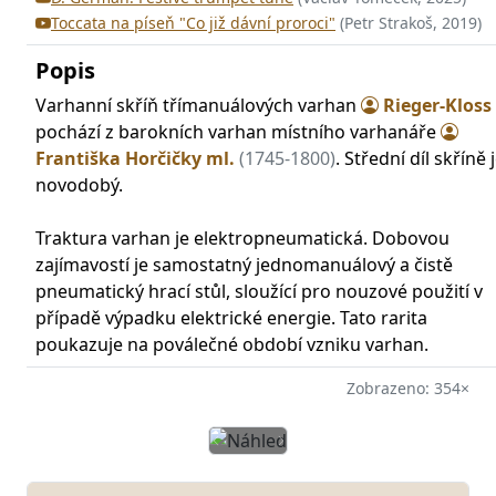
Toccata na píseň "Co již dávní proroci"
(Petr Strakoš, 2019)
Popis
Varhanní skříň třímanuálových varhan
Rieger-Kloss
pochází z barokních varhan místního varhanáře
Františka Horčičky ml.
(1745-1800)
. Střední díl skříně 
novodobý.
Traktura varhan je elektropneumatická. Dobovou
zajímavostí je samostatný jednomanuálový a čistě
pneumatický hrací stůl, sloužící pro nouzové použití v
případě výpadku elektrické energie. Tato rarita
poukazuje na poválečné období vzniku varhan.
Zobrazeno: 354×
Předchozí
Další