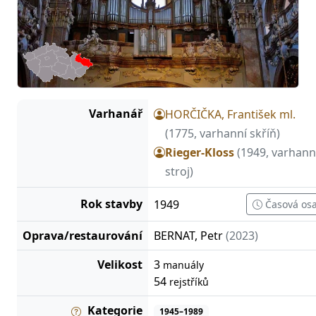
Varhanář
HORČIČKA, František ml.
(1775, varhanní skříň)
Rieger-Kloss
(1949, varhann
stroj)
Rok stavby
1949
Časová os
Oprava/restaurování
BERNAT, Petr
(2023)
Velikost
3
manuály
54
rejstříků
Kategorie
1945–1989