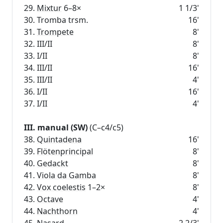
29.
Mixtur
6–8×
1 1/3'
30. Tromba trsm.
16'
31.
Trompete
8'
32. III/II
8'
33. I/II
8'
34. III/II
16'
35. III/II
4'
36. I/II
16'
37. I/II
4'
III. manual (SW)
(C–c4/c5)
38.
Quintadena
16'
39.
Flötenprincipal
8'
40.
Gedackt
8'
41.
Viola da Gamba
8'
42.
Vox coelestis
1–2×
8'
43.
Octave
4'
44.
Nachthorn
4'
45.
Nasard
2 2/3'