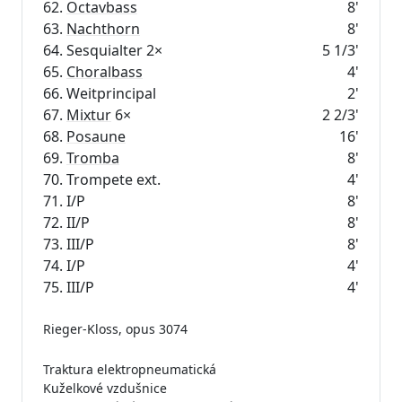
62.
Octavbass
8'
63.
Nachthorn
8'
64. Sesquialter 2×
5 1/3'
65.
Choralbass
4'
66. Weitprincipal
2'
67.
Mixtur
6×
2 2/3'
68.
Posaune
16'
69.
Tromba
8'
70. Trompete ext.
4'
71. I/P
8'
72. II/P
8'
73. III/P
8'
74. I/P
4'
75. III/P
4'
Rieger-Kloss, opus 3074
Traktura elektropneumatická
Kuželkové vzdušnice