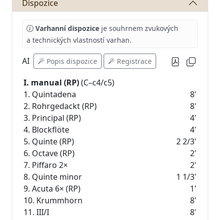
Dispozice
Varhanní dispozice
je souhrnem zvukových
a technických vlastností varhan.
AI
Popis dispozice
Registrace
I. manual (RP)
(C–c4/c5)
1. Quintadena
8'
2. Rohrgedackt (RP)
8'
3.
Principal
(RP)
4'
4.
Blockflöte
4'
5.
Quinte
(RP)
2 2/3'
6.
Octave
(RP)
2'
7. Piffaro 2×
2'
8. Quinte minor
1 1/3'
9.
Acuta
6× (RP)
1'
10.
Krummhorn
8'
11. III/I
8'