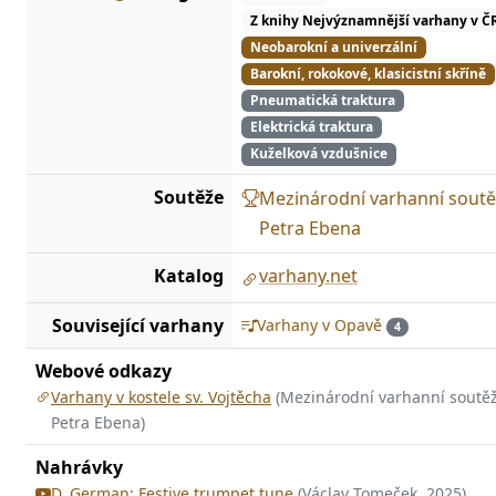
Z knihy Nejvýznamnější varhany v Č
Neobarokní a univerzální
Barokní, rokokové, klasicistní skříně
Pneumatická traktura
Elektrická traktura
Kuželková vzdušnice
Soutěže
Mezinárodní varhanní soutě
Petra Ebena
Katalog
varhany.net
Související varhany
Varhany v Opavě
4
Webové odkazy
Varhany v kostele sv. Vojtěcha
(Mezinárodní varhanní soutě
Petra Ebena)
Nahrávky
D. German: Festive trumpet tune
(Václav Tomeček, 2025)