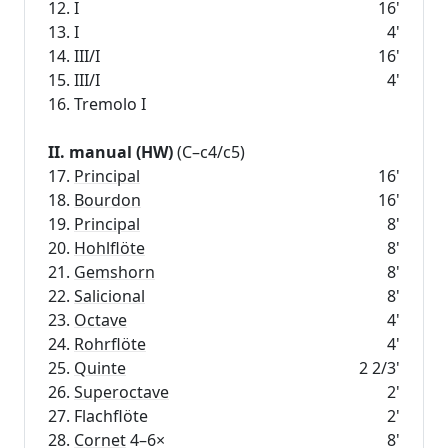
12. I
16'
13. I
4'
14. III/I
16'
15. III/I
4'
16. Tremolo I
II. manual (HW)
(C–c4/c5)
17.
Principal
16'
18.
Bourdon
16'
19.
Principal
8'
20.
Hohlflöte
8'
21.
Gemshorn
8'
22.
Salicional
8'
23.
Octave
4'
24.
Rohrflöte
4'
25.
Quinte
2 2/3'
26.
Superoctave
2'
27. Flachflöte
2'
28.
Cornet
4–6×
8'