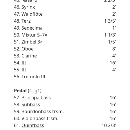
46. Syrinx
2'
47.
Waldflöte
2'
48.
Terz
1 3/5'
49.
Sedecima
1'
50.
Mixtur
5–7×
1 1/3'
51.
Zimbel
3×
1/5'
52.
Oboe
8'
53. Clarine
4'
54. III
16'
55. III
4'
56. Tremolo III
Pedal
(C–g1)
57.
Principalbass
16'
58.
Subbass
16'
59. Bourdonbass trsm.
16'
60. Violonbass trsm.
16'
61.
Quintbass
10 2/3'