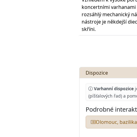
koncertními varhanami
rozsáhlý mechanický nás
nástroje je někdejší di
skříni.
Dispozice
Varhanní dispozice
j
(píšťalových řad) a pom
Podrobné interakt
Olomouc, bazilika