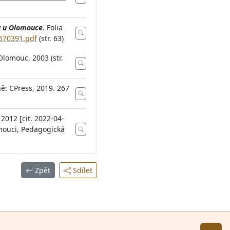
ku u Olomouce
. Folia
/570391.pdf
(str. 63)
Olomouc, 2003 (str.
ně: CPress, 2019. 267
2012 [cit. 2022-04-
omouci, Pedagogická
Zpět
Sdílet