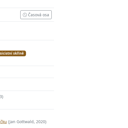
Časová osa
sicistní skříně
3)
ečku
(Jan Gottwald, 2020)