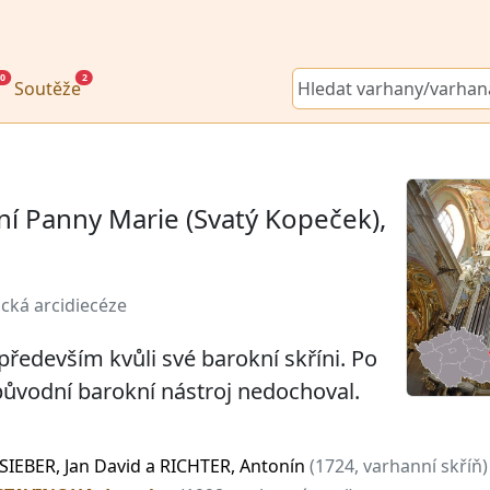
0
2
Soutěže
ení Panny Marie (Svatý Kopeček),
cká arcidiecéze
ředevším kvůli své barokní skříni. Po
původní barokní nástroj nedochoval.
SIEBER, Jan David a RICHTER, Antonín
(1724, varhanní skříň)