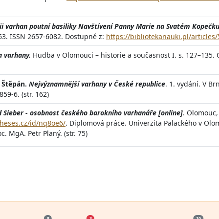
rii varhan poutní basiliky Navštívení Panny Marie na Svatém Kopeč
 63. ISSN 2657-6082. Dostupné z:
https://bibliotekanauki.pl/articles
 varhany.
Hudba v Olomouci – historie a současnost I. s. 127–135. 
, Štěpán.
Nejvýznamnější varhany v České republice
. 1. vydání. V Br
59-6. (str. 162)
d Sieber - osobnost českého barokního varhanáře [online]
. Olomouc, 
theses.cz/id/nq8oe6/
. Diplomová práce. Univerzita Palackého v Ol
. MgA. Petr Planý. (str. 75)
8
3
10