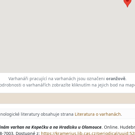
Varhanáři pracující na varhanách jsou označeni
oranžově
.
odrobnosti o varhanářích zobrazíte kliknutím na jejich bod na map
nologické literatury obsahuje strana
Literatura o varhanách
.
jinám varhan na Kopečku a na Hradisku u Olomouce
. Online. Hudebn
018-7003. Dostupné z:
https://kramerius.lib.cas.cz/periodical/uuid: