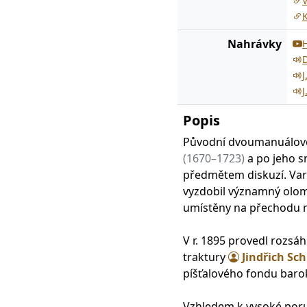
V
Nahrávky
J
J
Popis
Původní dvoumanuálové 
(1670–1723)
a po jeho s
předmětem diskuzí. Varh
vyzdobil významný olo
umístěny na přechodu me
V r. 1895 provedl rozs
traktury
Jindřich Sch
píšťalového fondu barok
Vzhledem k vysoké poru