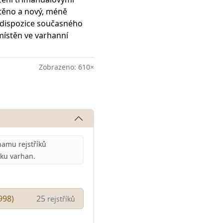
štěno a nový, méně
 dispozice současného
umístěn ve varhanní
Zobrazeno: 610×
amu rejstříků
iku varhan.
998)
25
rejstříků