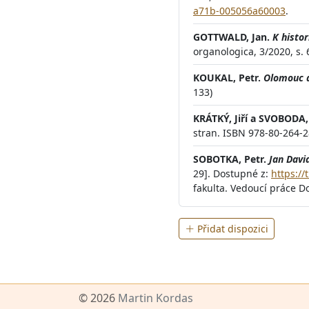
a71b-005056a60003
.
GOTTWALD, Jan.
K histo
organologica, 3/2020, s.
KOUKAL, Petr.
Olomouc a
133)
KRÁTKÝ, Jiří a SVOBODA
stran. ISBN 978-80-264-28
SOBOTKA, Petr.
Jan Davi
29]. Dostupné z:
https://
fakulta. Vedoucí práce Doc
Přidat dispozici
© 2026
Martin Kordas