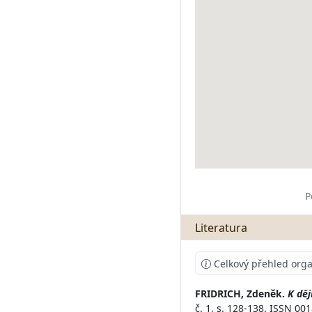
P
Literatura
Celkový přehled orga
FRIDRICH, Zdeněk.
K dě
č. 1, s. 128-138. ISSN 0