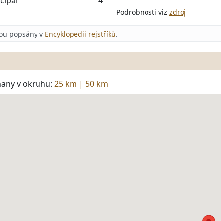
cipál
4'
Podrobnosti viz
zdroj
jsou popsány v
Encyklopedii rejstříků
.
hany v okruhu:
25 km
|
50 km