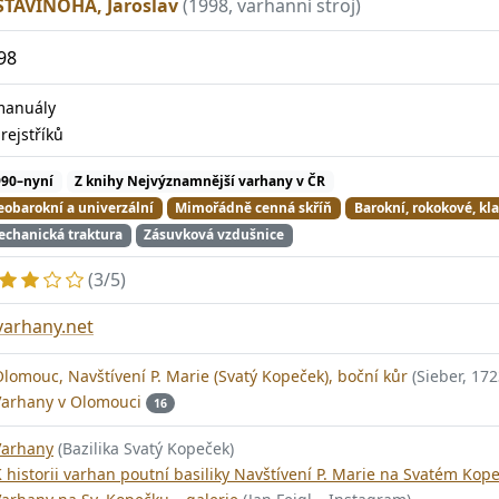
STAVINOHA, Jaroslav
(1998, varhanní stroj)
98
manuály
5
rejstříků
990–nyní
Z knihy Nejvýznamnější varhany v ČR
obarokní a univerzální
Mimořádně cenná skříň
Barokní, rokokové, kla
chanická traktura
Zásuvková vzdušnice
(3/5)
varhany.net
lomouc, Navštívení P. Marie (Svatý Kopeček), boční kůr
(Sieber, 172
Varhany v Olomouci
16
Varhany
(Bazilika Svatý Kopeček)
 historii varhan poutní basiliky Navštívení P. Marie na Svatém Kop