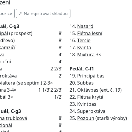
zení
pozice
Naregistrovat skladbu
uál, C-g3
14.
Nasard
ipál
(prospekt)
8'
15.
Flétna lesní
(dřevo)
8'
16.
Tercie
kamzičí
8'
17.
Kvinta
va
4'
18.
Mixtura
3×
noční
4'
ta
2 2/3'
Pedál, C-f1
roktáva
2'
19.
Principálbas
ialtera
(se septim.) 2-3×
20.
Subbas
ura
3-4×
1 1/3'
2 2/3'
21.
Oktávbas
(ext. č. 19)
bál
3×
1/2'
22.
Flétna krytá
23.
Kvintbas
uál, C-g3
24.
Superoktáva
tna trubicová
8'
25.
Pozoun
(starší výroby)
cionál
8'