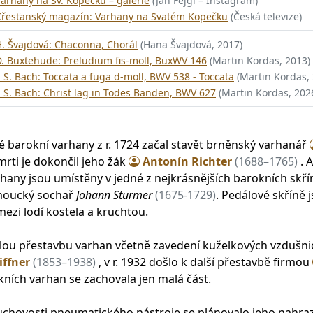
arhany na Sv. Kopečku – galerie
(Jan Fejgl – Instagram)
Křesťanský magazín: Varhany na Svatém Kopečku
(Česká televize)
H. Švajdová: Chaconna, Chorál
(Hana Švajdová, 2017)
D. Buxtehude: Preludium fis-moll, BuxWV 146
(Martin Kordas, 2013)
. S. Bach: Toccata a fuga d-moll, BWV 538 - Toccata
(Martin Kordas,
. S. Bach: Christ lag in Todes Banden, BWV 627
(Martin Kordas, 202
barokní varhany z r. 1724 začal stavět brněnský varhanář
mrti je dokončil jeho žák
Antonín Richter
(1688–1765)
. 
any jsou umístěny v jedné z nejkrásnějších barokních skří
moucký sochař
Johann Sturmer
(1675-1729)
. Pedálové skříně
zi lodí kostela a kruchtou.
áhlou přestavbu varhan včetně zavedení kuželkových vzdušn
iffner
(1853–1938)
, v r. 1932 došlo k další přestavbě firmou
ních varhan se zachovala jen malá část.
chovosti pneumatického nástroje se plánovalo jeho nahra