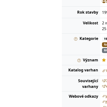
Rok stavby
19
Velikost
2
2
Kategorie
1
Ne
Me
Význam
Katalog
varhan
Související
O
varhany
Webové odkazy
K