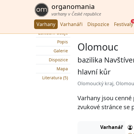
organomania
varhany v České republice
5
Varhany
Varhanáři
Dispozice
Festivaly
Základní údaje
Popis
Olomouc
Galerie
bazilika Navštív
Dispozice
Mapa
hlavní kůr
Literatura (5)
Olomoucký kraj, Olomou
Varhany jsou cenné p
zvukové stránce se 
Varhanář