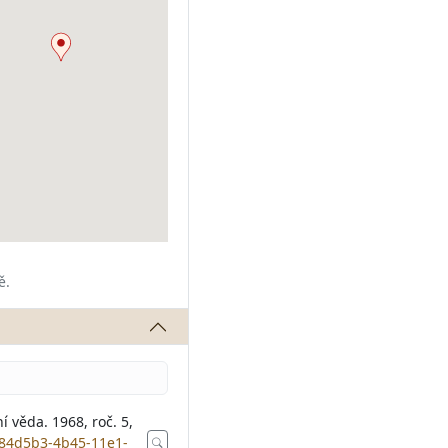
ě.
í věda. 1968, roč. 5,
5284d5b3-4b45-11e1-