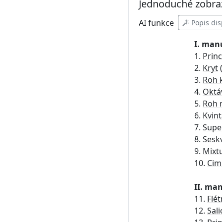
Jednoduché zobra
AI
funkce
Popis dis
I. man
1.
Princ
2.
Kryt
3.
Roh 
4.
Oktá
5.
Roh 
6.
Kvin
7.
Supe
8.
Seskv
9.
Mixt
10.
Cim
II. man
11.
Flé
12.
Sali