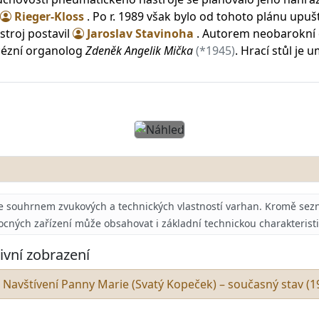
Rieger-Kloss
. Po r. 1989 však bylo od tohoto plánu upu
troj postavil
Jaroslav Stavinoha
. Autorem neobarokní
ecézní organolog
Zdeněk Angelik Mička
(*1945)
. Hrací stůl je 
Předchozí
Další
e souhrnem zvukových a technických vlastností varhan.
Kromě sezn
ocných zařízení může obsahovat i základní technickou charakterist
ivní zobrazení
 Navštívení Panny Marie (Svatý Kopeček) – současný stav (1