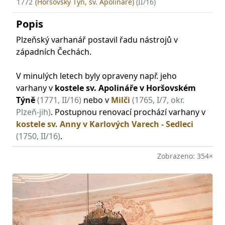
1772
(Horšovský Týn, sv. Apolináře)
(II/16)
Popis
Plzeňský varhanář postavil řadu nástrojů v
západních Čechách.
V minulých letech byly opraveny např. jeho
varhany v
kostele sv. Apolináře v Horšovském
Týně
(1771, II/16)
nebo v
Milči
(1765, I/7, okr.
Plzeň-jih)
. Postupnou renovací prochází varhany v
kostele sv. Anny v Karlových Varech - Sedleci
(1750, II/16)
.
Zobrazeno: 354×