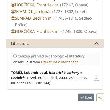
HORČIČKA, František st.
(1721-?, Opava)
SCHMIDT, Jan Ignác
(1727–1802, Loket)
SEMRÁD, Bedřich ml.
(1743?–1816, Sedlec-
Prčice)
HORČIČKA, František ml.
(1745–1800, Opava)
Literatura
Celkový přehled organologické literatury
obsahuje strana
Literatura o varhanách
.
TOMŠÍ, Lubomír et al.
Historické varhany v
Čechách
. 1. vyd. Praha: Libri, 2000. 263 s. ISBN
80-7277-009-8. (str. 144)
Zpět