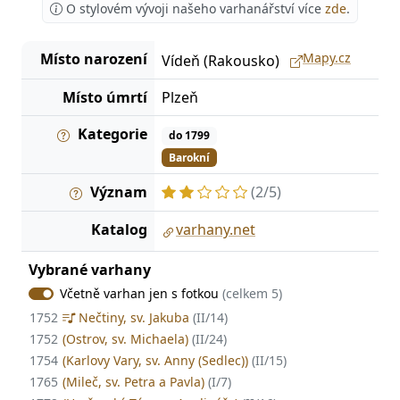
O stylovém vývoji našeho varhanářství více
zde
.
Místo narození
Mapy.cz
Vídeň (Rakousko)
Místo úmrtí
Plzeň
Kategorie
do 1799
Barokní
Význam
(2/5)
Katalog
varhany.net
Vybrané varhany
Včetně varhan jen s fotkou
(celkem 5)
1752
Nečtiny, sv. Jakuba
(II/14)
1752
(Ostrov, sv. Michaela)
(II/24)
1754
(Karlovy Vary, sv. Anny (Sedlec))
(II/15)
1765
(Mileč, sv. Petra a Pavla)
(I/7)