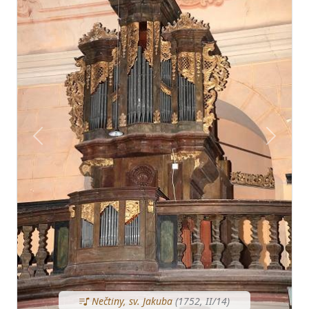
Předchozí
Další
Nečtiny, sv. Jakuba
(1752, II/14)