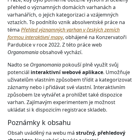
přehled o významných domácích varhanách a
varhanářích, o jejich kategorizaci a vzájemných
vztazích. To podnítilo vznik absolventské práce na
téma
Přehled významných varhan v českých zemích
formou interaktivní mapy
, obhájené na Konzervatoři
Pardubice v roce 2022. Z této práce web
Organomania
obsahově vychází.
Nadto se
Organomania
pokouší plně využít svůj
potenciál
interaktivní webové aplikace
. Umožňuje
uživatelům vlastním způsobem třídit a kategorizovat
záznamy nebo i přidávat své vlastní. Interaktivním
způsobem lze vytvářet a prohlížet také dispozice
varhan. Zajímavým experimentem je možnost
ukládat si k dispozicím registrace skladeb.
Poznámky k obsahu
Obsah uváděný na webu má
stručný, přehledový