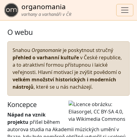
organomania
varhany a varhanáři v ČR
O webu
Snahou
Organomanie
je poskytnout stručný
přehled o varhanní kultuře
v České republice,
a to atraktivní formou přístupnou i laické
veřejnosti. Hlavní motivací je zvýšit povědomí o
velkém množství historických i moderních
nástrojů
, které se u nás nacházejí.
Koncepce
Nápad na vznik
projektu
přišel během
autorova studia na Akademii múzických umění v
Praze, kdy bylo poměrně obtížné vytvořil si ucelený