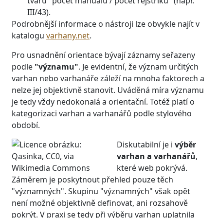
tvaru "počet manuálů / počet rejstříků" (např.
III/43).
Podrobnější informace o nástroji lze obvykle najít v
katalogu
varhany.net
.
Pro usnadnění orientace bývají záznamy seřazeny
podle
"významu"
. Je evidentní, že význam určitých
varhan nebo varhanáře záleží na mnoha faktorech a
nelze jej objektivně stanovit. Uváděná míra významu
je tedy vždy nedokonalá a orientační. Totéž platí o
kategorizaci varhan a varhanářů podle stylového
období.
Diskutabilní je i
výběr
varhan a varhanářů
,
které web pokrývá.
Záměrem je poskytnout přehled pouze těch
"významných". Skupinu "významných" však opět
není možné objektivně definovat, ani rozsahově
pokrýt. V praxi se tedy při výběru varhan uplatnila