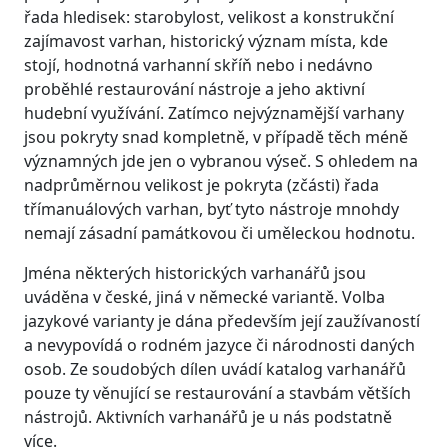
řada hledisek: starobylost, velikost a konstrukční
zajímavost varhan, historický význam místa, kde
stojí, hodnotná varhanní skříň nebo i nedávno
proběhlé restaurování nástroje a jeho aktivní
hudební využívání. Zatímco nejvýznamější varhany
jsou pokryty snad kompletně, v případě těch méně
významných jde jen o vybranou výseč. S ohledem na
nadprůměrnou velikost je pokryta (zčásti) řada
třímanuálových varhan, byť tyto nástroje mnohdy
nemají zásadní památkovou či uměleckou hodnotu.
Jména některých historických varhanářů jsou
uváděna v české, jiná v německé variantě. Volba
jazykové varianty je dána především její zaužívaností
a nevypovídá o rodném jazyce či národnosti daných
osob. Ze soudobých dílen uvádí katalog varhanářů
pouze ty věnující se restaurování a stavbám větších
nástrojů. Aktivních varhanářů je u nás podstatně
více.