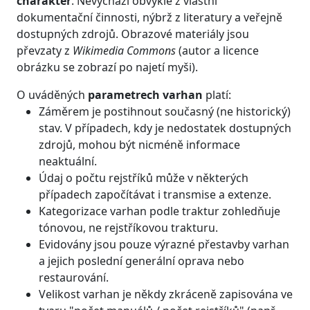
charakter
. Nevychází obvykle z vlastní
dokumentační činnosti, nýbrž z literatury a veřejně
dostupných zdrojů. Obrazové materiály jsou
převzaty z
Wikimedia Commons
(autor a licence
obrázku se zobrazí po najetí myši).
O uváděných
parametrech varhan
platí:
Záměrem je postihnout současný (ne historický)
stav. V případech, kdy je nedostatek dostupných
zdrojů, mohou být nicméně informace
neaktuální.
Údaj o počtu rejstříků může v některých
případech započítávat i transmise a extenze.
Kategorizace varhan podle traktur zohledňuje
tónovou, ne rejstříkovou trakturu.
Evidovány jsou pouze výrazné přestavby varhan
a jejich poslední generální oprava nebo
restaurování.
Velikost varhan je někdy zkráceně zapisována ve