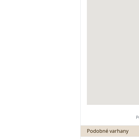
P
Podobné varhany