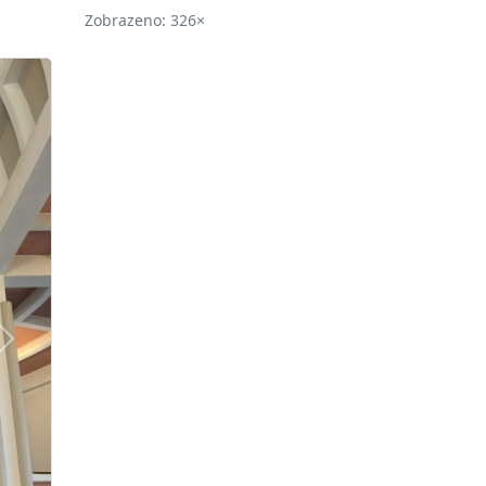
Zobrazeno: 326×
Další