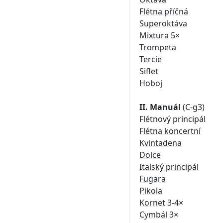
Flétna příčná
Superoktáva
Mixtura
5×
Trompeta
Tercie
Siflet
Hoboj
II. Manuál
(C-g3)
Flétnový principál
Flétna koncertní
Kvintadena
Dolce
Italský principál
Fugara
Pikola
Kornet
3-4×
Cymbál
3×