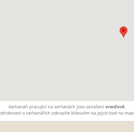
Varhanáři pracující na varhanách jsou označeni
oranžově
.
odrobnosti o varhanářích zobrazíte kliknutím na jejich bod na map