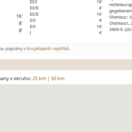
III/I
16'
mitteleuro
III/II
4'
gegebenen 
III/II
16'
16'
Olomouc: U
II/I
4'
8'
Olomouci, 
II/I
16'
2609-9. (str
8'
I
4'
jsou popsány v
Encyklopedii rejstříků
.
hany v okruhu:
25 km
|
50 km