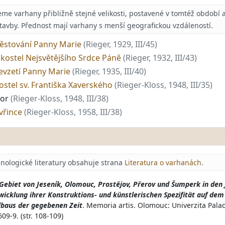
 varhany přibližně stejné velikosti, postavené v tomtéž období a 
stavby. Přednost mají varhany s menší geografickou vzdáleností.
věstování Panny Marie
(Rieger, 1929, III/45)
 kostel Nejsvětějšího Srdce Páně
(Rieger, 1932, III/43)
evzetí Panny Marie
(Rieger, 1935, III/40)
ostel sv. Františka Xaverského
(Rieger-Kloss, 1948, III/35)
bor
(Rieger-Kloss, 1948, III/38)
avřince
(Rieger-Kloss, 1958, III/38)
nologické literatury obsahuje strana
Literatura o varhanách
.
 Gebiet von Jeseník, Olomouc, Prostějov, Přerov und Šumperk in den
wicklung ihrer Konstruktions- und künstlerischen Spezifität auf de
lbaus der gegebenen Zeit
. Memoria artis. Olomouc: Univerzita Pala
9-9. (str. 108-109)