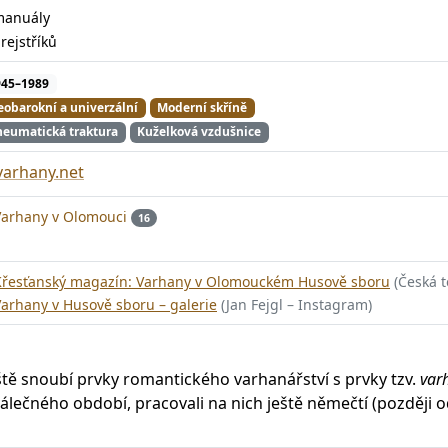
manuály
8
rejstříků
945–1989
obarokní a univerzální
Moderní skříně
eumatická traktura
Kuželková vzdušnice
varhany.net
Varhany v Olomouci
16
Křesťanský magazín: Varhany v Olomouckém Husově sboru
(Česká t
arhany v Husově sboru – galerie
(Jan Fejgl – Instagram)
eště snoubí prvky romantického varhanářství s prvky tzv.
var
álečného období, pracovali na nich ještě němečtí (později 