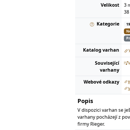
Velikost
3
3
Kategorie
1
Ne
Pn
Katalog
varhan
Související
varhany
Webové odkazy
V
Popis
V dispozici varhan se j
varhany pocházejí z pov
firmy Rieger.