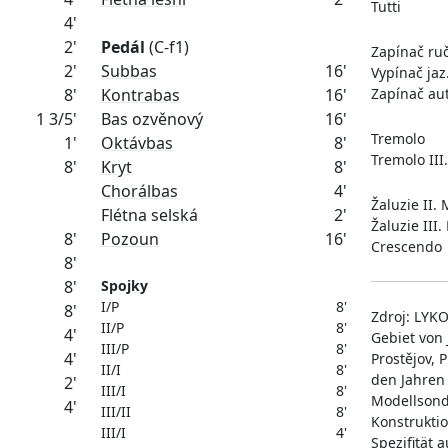
Tutti
4'
2'
Pedál
Zapínač ruč.
2'
Subbas
16'
Vypínač jaz
8'
Kontrabas
16'
Zapínač au
1 3/5'
Bas ozvěnový
16'
Tremolo
1'
Oktávbas
8'
Tremolo III
8'
Kryt
8'
Chorálbas
4'
Žaluzie II.
Flétna selská
2'
Žaluzie III.
8'
Pozoun
16'
Crescendo
8'
8'
Spojky
I/P
8'
8'
Zdroj: LYKO
II/P
8'
4'
Gebiet von 
III/P
8'
4'
Prostějov, 
II/I
8'
den Jahren
2'
III/I
8'
Modellsond
4'
III/II
8'
Konstruktio
III/I
4'
Spezifität 