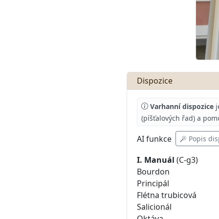
Dispozice
Varhanní dispozice
j
(píšťalových řad) a pom
AI
funkce
Popis dis
I. Manuál
Bourdon
Principál
Flétna trubicová
Salicionál
Oktáva