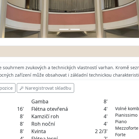
e souhrnem zvukových a technických vlastností varhan.
Kromě sezn
ocných zařízení může obsahovat i základní technickou charakterist
pozice
Naregistrovat skladbu
Gamba
8'
16'
Flétna otevřená
4'
Volné komb
Pianissimo
8'
Kamzičí roh
4'
Piano
8'
Roh noční
4'
Mezzoforte
8'
Kvinta
2 2/3'
Forte
4'
Flétna lesní
2'