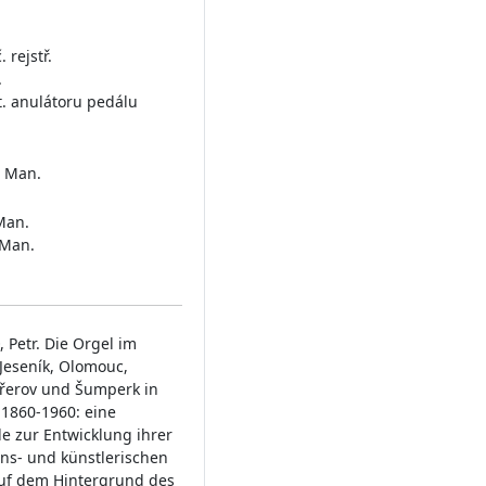
 rejstř.
.
t. anulátoru pedálu
. Man.
 Man.
 Man.
, Petr. Die Orgel im
Jeseník, Olomouc,
Přerov und Šumperk in
 1860-1960: eine
e zur Entwicklung ihrer
ns- und künstlerischen
auf dem Hintergrund des