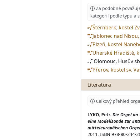
Za podobné považujeme
kategorií podle typu a 
Šternberk, kostel Z
Jablonec nad Nisou,
Plzeň, kostel Naneb
Uherské Hradiště, k
Olomouc, Husův s
Přerov, kostel sv. V
Literatura
Celkový přehled orga
LYKO, Petr.
Die Orgel im
eine Modellsonde zur Ent
mitteleuropäischen Orge
2011. ISBN 978-80-244-260