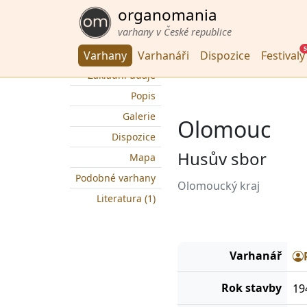
organomania
varhany v České republice
5
Varhany
Varhanáři
Dispozice
Festivaly
Základní údaje
Popis
Galerie
Olomouc
Dispozice
Husův sbor
Mapa
Podobné varhany
Olomoucký kraj
Literatura (1)
Varhanář
Rok stavby
19