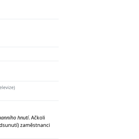
elevize)
hanního hnutí
. Ačkoli
odsunutí) zaměstnanci