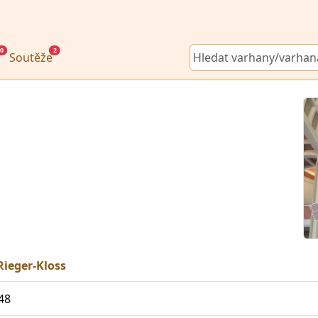
0
2
Soutěže
Rieger-Kloss
48