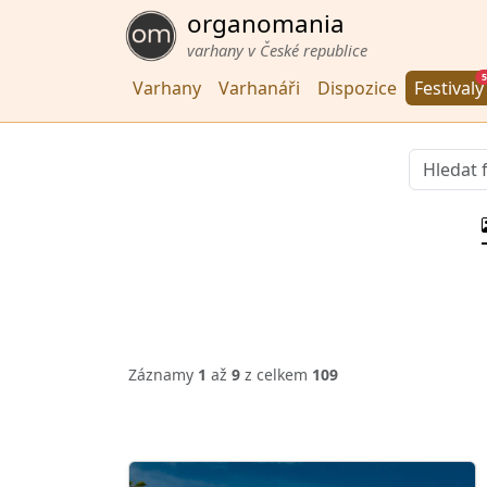
organomania
varhany v České republice
5
Varhany
Varhanáři
Dispozice
Festivaly
Záznamy
1
až
9
z celkem
109