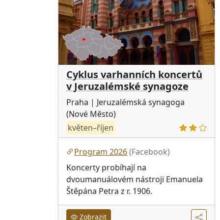
Cyklus varhanních koncertů
v Jeruzalémské synagoze
Praha
| Jeruzalémská synagoga
(Nové Město)
květen–říjen
Program 2026
(Facebook)
Koncerty probíhají na
dvoumanuálovém nástroji Emanuela
Štěpána Petra z r. 1906.
Zobrazit