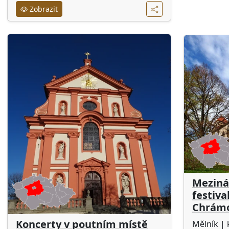
Zobrazit
Meziná
festiva
Chrámo
Koncerty v poutním místě
Mělník
| 