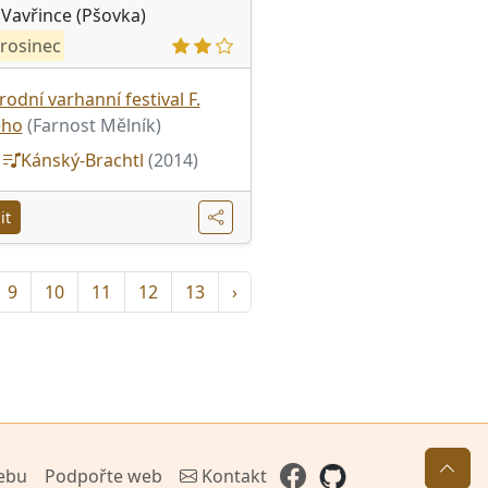
. Vavřince (Pšovka)
rosinec
odní varhanní festival F.
ého
(Farnost Mělník)
:
Kánský-Brachtl
(2014)
it
9
10
11
12
13
›
ebu
Podpořte web
Kontakt