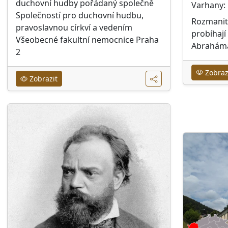
duchovní hudby pořádaný společně
Varhany
Společností pro duchovní hudbu,
Rozmanit
pravoslavnou církví a vedením
probíhají
Všeobecné fakultní nemocnice Praha
Abraháma
2
Zobraz
Zobrazit