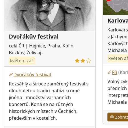
Karlov
Karlovars
Dvořákův festival
v Jáchymo
Karlových
celá ČR
| Hejnice, Praha, Kolín,
Michaela
Bozkov, Želiv aj.
květen až
květen–září
FB
(Kar
Dvořákův festival
Volný cyk
Rozsáhlý a široce zaměřený festival s
předních 
dlouholetou tradicí nabízí kromě
interpret
jiného i množství varhanních
Michaela
koncertů. Koná se na různých
historických místech v Čechách,
Zobraz
především v kostelích.