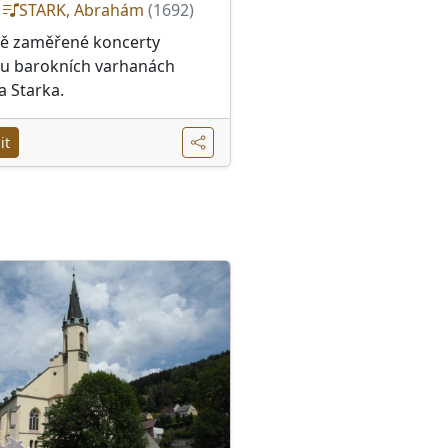
:
STARK, Abrahám
(1692)
ě zaměřené koncerty
 u barokních varhanách
 Starka.
it