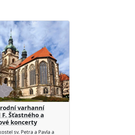
rodní varhanní
l F. Šťastného a
vé koncerty
kostel sv. Petra a Pavla a