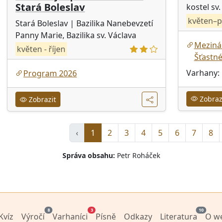
Stará Boleslav
kostel sv
květen–p
Stará Boleslav
| Bazilika Nanebevzetí
Panny Marie, Bazilika sv. Václava
Mezinár
květen - říjen
Šťastn
Varhany
Program 2026
Zobraz
Zobrazit
‹
1
2
3
4
5
6
7
8
Správa obsahu:
Petr Roháček
8
3
10
Kvíz
Výročí
Varhaníci
Písně
Odkazy
Literatura
O w