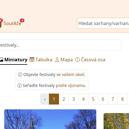
0
2
Soutěže
Miniatury
Tabulka
Mapa
Časová osa
Objevte festivaly
ve vašem okolí
.
Seřaďte festivaly
podle významu
.
‹
1
2
3
4
5
6
7
8