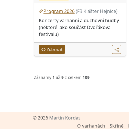
Program 2026
(FB Klášter Hejnice)
Koncerty varhanní a duchovní hudby
(některé jako součást Dvořákova
festivalu)
Zobrazit
Záznamy
1
až
9
z celkem
109
© 2026
Martin Kordas
O varhanách
Skříně