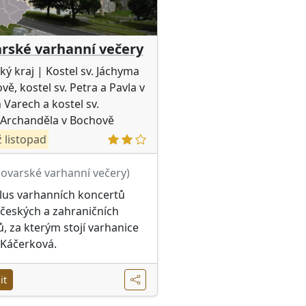
arské varhanní večery
ký kraj
| Kostel sv. Jáchyma
vě, kostel sv. Petra a Pavla v
 Varech a kostel sv.
 Archanděla v Bochově
 listopad
lovarské varhanní večery)
lus varhanních koncertů
českých a zahraničních
ů, za kterým stojí varhanice
 Káčerková.
it