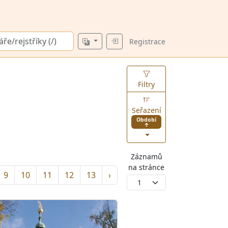
Registrace
Filtry
Seřazení
Období
↑
Záznamů
na stránce
9
10
11
12
13
›
1