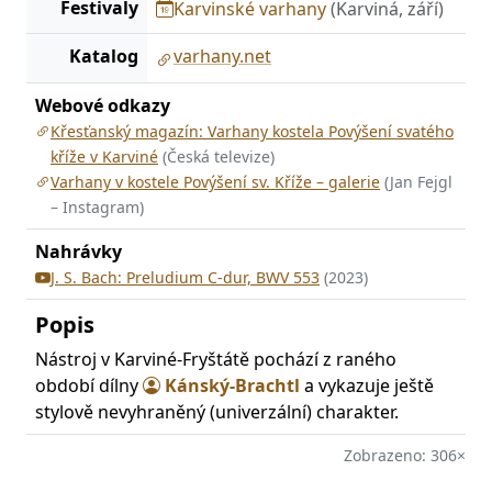
Festivaly
Karvinské varhany
(Karviná, září)
Katalog
varhany.net
Webové odkazy
Křesťanský magazín: Varhany kostela Povýšení svatého
kříže v Karviné
(Česká televize)
Varhany v kostele Povýšení sv. Kříže – galerie
(Jan Fejgl
– Instagram)
Nahrávky
J. S. Bach: Preludium C-dur, BWV 553
(2023)
Popis
Nástroj v Karviné-Fryštátě pochází z raného
období dílny
Kánský-Brachtl
a vykazuje ještě
stylově nevyhraněný (univerzální) charakter.
Zobrazeno: 306×