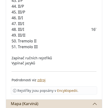
43. I/P
44. II/P
45. III/P
46. II/I
47. III/I
48. III/I
16'
49. III/II
50. Tremolo II
Zapínač ručních rejstříků
Vypínač jazyků
Podrobnosti viz
zdroj
Rejstříky jsou popsány v
Encyklopedii
.
Mapa (Karviná)