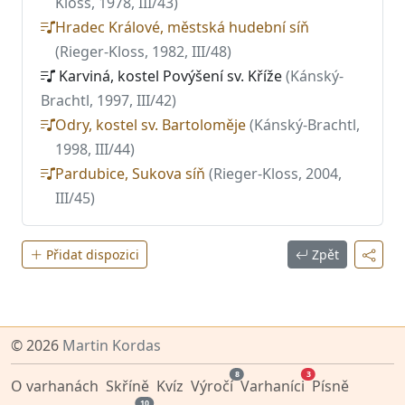
Kloss, 1978, III/43)
Hradec Králové, městská hudební síň
(Rieger-Kloss, 1982, III/48)
Karviná, kostel Povýšení sv. Kříže
(Kánský-
Brachtl, 1997, III/42)
Odry, kostel sv. Bartoloměje
(Kánský-Brachtl,
1998, III/44)
Pardubice, Sukova síň
(Rieger-Kloss, 2004,
III/45)
Přidat dispozici
Zpět
© 2026
Martin Kordas
8
3
O varhanách
Skříně
Kvíz
Výročí
Varhaníci
Písně
10