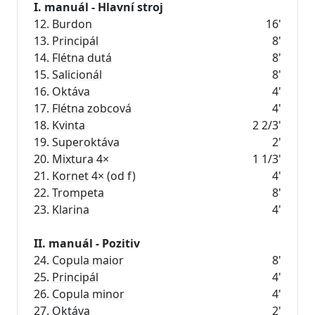
I. manuál - Hlavní stroj
12.
Burdon
16'
13.
Principál
8'
14.
Flétna dutá
8'
15.
Salicionál
8'
16.
Oktáva
4'
17.
Flétna zobcová
4'
18.
Kvinta
2 2/3'
19.
Superoktáva
2'
20.
Mixtura
4×
1 1/3'
21.
Kornet
4× (od f)
4'
22.
Trompeta
8'
23.
Klarina
4'
II. manuál - Pozitiv
24.
Copula maior
8'
25.
Principál
4'
26.
Copula minor
4'
27.
Oktáva
2'