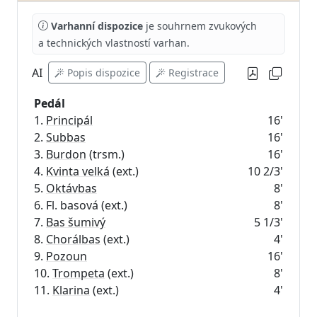
Varhanní dispozice
je souhrnem zvukových
a technických vlastností varhan.
AI
Popis dispozice
Registrace
Pedál
1.
Principál
16'
2.
Subbas
16'
3.
Burdon
(trsm.)
16'
4.
Kvinta velká
(ext.)
10 2/3'
5.
Oktávbas
8'
6. Fl. basová (ext.)
8'
7.
Bas šumivý
5 1/3'
8.
Chorálbas
(ext.)
4'
9.
Pozoun
16'
10.
Trompeta
(ext.)
8'
11.
Klarina
(ext.)
4'