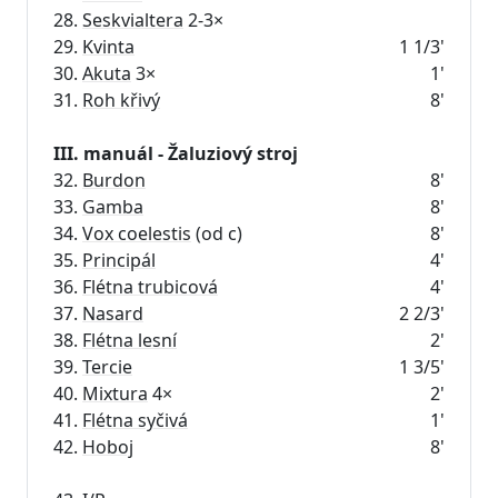
28.
Seskvialtera
2-3×
29.
Kvinta
1 1/3'
30.
Akuta
3×
1'
31.
Roh křivý
8'
III. manuál - Žaluziový stroj
32.
Burdon
8'
33.
Gamba
8'
34.
Vox coelestis
(od c)
8'
35.
Principál
4'
36.
Flétna trubicová
4'
37.
Nasard
2 2/3'
38.
Flétna lesní
2'
39.
Tercie
1 3/5'
40.
Mixtura
4×
2'
41.
Flétna syčivá
1'
42.
Hoboj
8'