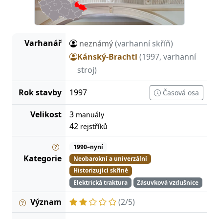
Varhanář
neznámý
(varhanní skříň)
Kánský-Brachtl
(1997, varhanní
stroj)
Rok stavby
1997
Časová osa
Velikost
3
manuály
42
rejstříků
1990–nyní
Kategorie
Neobarokní a univerzální
Historizující skříně
Elektrická traktura
Zásuvková vzdušnice
Význam
(2/5)