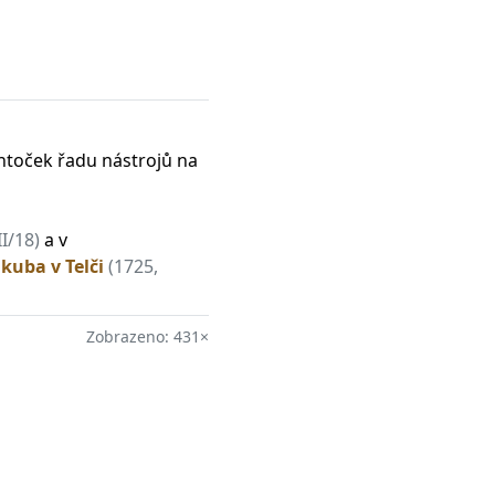
antoček řadu nástrojů na
II/18)
a v
akuba v Telči
(1725,
Zobrazeno: 431×