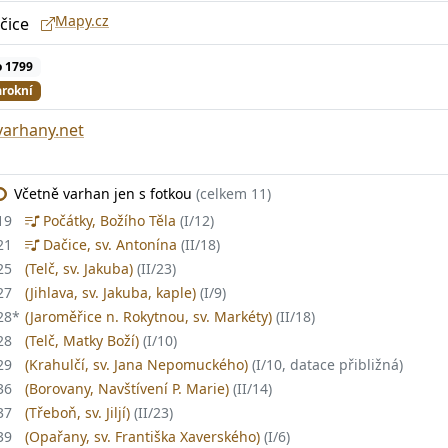
Mapy.cz
čice
 1799
rokní
varhany.net
Včetně varhan jen s fotkou
(celkem 11)
19
Počátky, Božího Těla
(I/12)
21
Dačice, sv. Antonína
(II/18)
25
(Telč, sv. Jakuba)
(II/23)
27
(Jihlava, sv. Jakuba, kaple)
(I/9)
28
*
(Jaroměřice n. Rokytnou, sv. Markéty)
(II/18)
28
(Telč, Matky Boží)
(I/10)
29
(Krahulčí, sv. Jana Nepomuckého)
(I/10, datace přibližná)
36
(Borovany, Navštívení P. Marie)
(II/14)
37
(Třeboň, sv. Jiljí)
(II/23)
39
(Opařany, sv. Františka Xaverského)
(I/6)