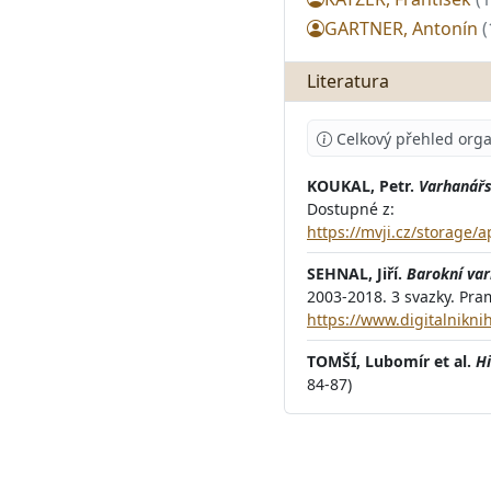
GARTNER, Antonín
(
Literatura
Celkový přehled orga
KOUKAL, Petr.
Varhanářs
Dostupné z:
https://mvji.cz/storage
SEHNAL, Jiří.
Barokní va
2003-2018. 3 svazky. Pra
https://www.digitalnikn
TOMŠÍ, Lubomír et al.
Hi
84-87)