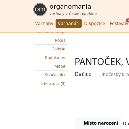
organomania
varhany v České republice
5
Varhany
Varhanáři
Dispozice
Festivaly
Základní údaje
Popis
Galerie
Rodokmen
PANTOČEK, 
Mapa
Dačice
|
Jihočeský kra
Současníci
Literatura (3)
Místo narození
Do