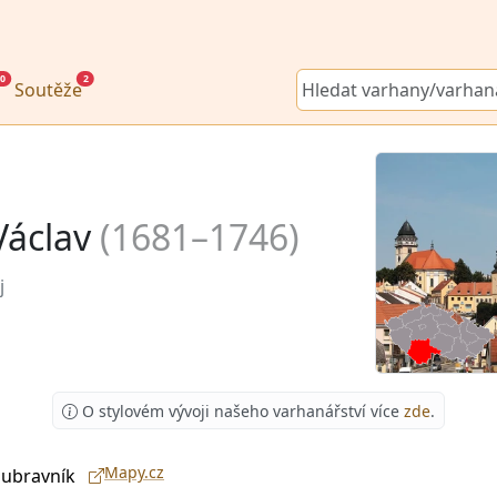
0
2
Soutěže
Václav
(1681–1746)
j
O stylovém vývoji našeho varhanářství více
zde
.
Mapy.cz
ubravník