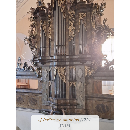
Předchozí
Další
Dačice, sv. Antonína
(1721,
II/18)