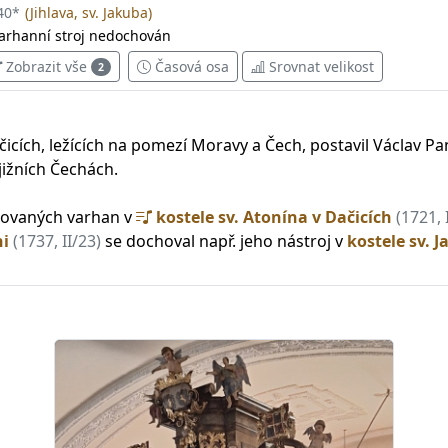
40
*
(Jihlava, sv. Jakuba)
varhanní stroj nedochován
Zobrazit vše
Časová osa
Srovnat velikost
2
ačicích, ležících na pomezí Moravy a Čech, postavil Václav P
jižních Čechách.
ovaných varhan v
kostele sv. Atonína v Dačicích
(1721, 
ni
(1737, II/23)
se dochoval např. jeho nástroj v
kostele sv. J