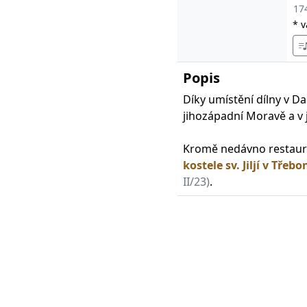
17
* 
Popis
Díky umístění dílny v D
jihozápadní Moravě a v 
Kromě nedávno restaur
kostele sv. Jiljí v Třebo
II/23)
.