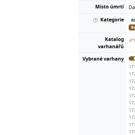
Místo úmrtí
Da
Kategorie
do
Ba
Katalog
varhanářů
Vybrané varhany
17
17
17
17
17
17
17
17
17
17