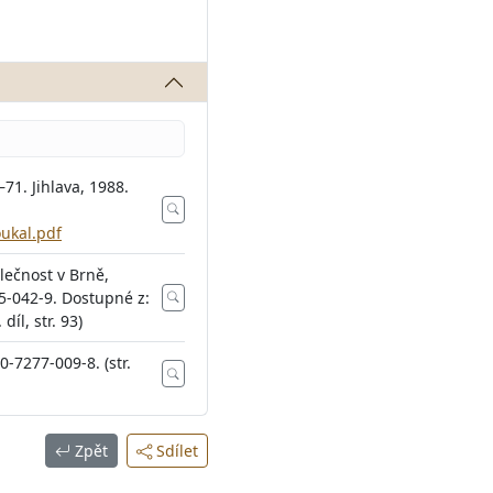
–71. Jihlava, 1988.
ukal.pdf
lečnost v Brně,
5-042-9. Dostupné z:
 díl, str. 93)
80-7277-009-8. (str.
Zpět
Sdílet