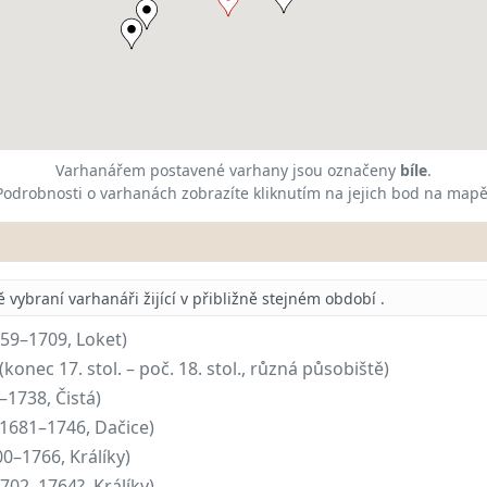
Varhanářem postavené varhany jsou označeny
bíle
.
Podrobnosti o varhanách zobrazíte kliknutím na jejich bod na mapě
vybraní varhanáři žijící v přibližně stejném období
.
659–1709, Loket)
(konec 17. stol. – poč. 18. stol., různá působiště)
–1738, Čistá)
(1681–1746, Dačice)
00–1766, Králíky)
1702–1764?, Králíky)