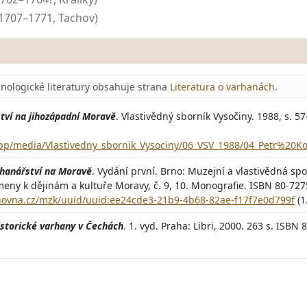
1707–1771, Tachov)
nologické literatury obsahuje strana
Literatura o varhanách
.
tví na jihozápadní Moravě
. Vlastivědný sborník Vysočiny. 1988, s. 57
/app/media/Vlastivedny_sbornik_Vysociny/06_VSV_1988/04_Petr%20Ko
rhanářství na Moravě
. Vydání první. Brno: Muzejní a vlastivědná spo
meny k dějinám a kultuře Moravy, č. 9, 10. Monografie. ISBN 80-727
ihovna.cz/mzk/uuid/uuid:ee24cde3-21b9-4b68-82ae-f17f7e0d799f
(1.
storické varhany v Čechách
. 1. vyd. Praha: Libri, 2000. 263 s. ISBN 