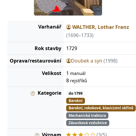
Varhanář
WALTHER, Lothar Franz
(1696–1733)
Rok stavby
1729
Oprava/restaurování
Doubek a syn
(1998)
Velikost
1
manuál
8
rejstříků
Kategorie
do 1799
Barokní
Barokní, rokokové, klasicistní skříně
Mechanická traktura
Zásuvková vzdušnice
Význam
(3/5)