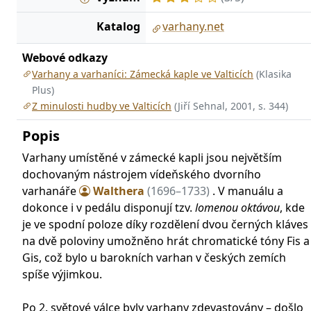
Katalog
varhany.net
Webové odkazy
Varhany a varhaníci: Zámecká kaple ve Valticích
(Klasika
Plus)
Z minulosti hudby ve Valticích
(Jiří Sehnal, 2001, s. 344)
Popis
Varhany umístěné v zámecké kapli jsou největším
dochovaným nástrojem vídeňského dvorního
varhanáře
Walthera
(1696–1733)
. V manuálu a
dokonce i v pedálu disponují tzv.
lomenou oktávou
, kde
je ve spodní poloze díky rozdělení dvou černých kláves
na dvě poloviny umožněno hrát chromatické tóny Fis a
Gis, což bylo u barokních varhan v českých zemích
spíše výjimkou.
Po 2. světové válce byly varhany zdevastovány – došlo