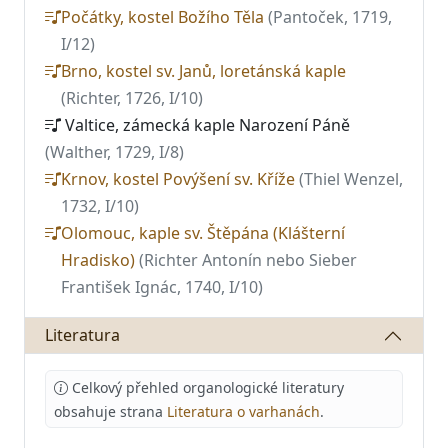
Počátky, kostel Božího Těla
(Pantoček, 1719,
I/12)
Brno, kostel sv. Janů, loretánská kaple
(Richter, 1726, I/10)
Valtice, zámecká kaple Narození Páně
(Walther, 1729, I/8)
Krnov, kostel Povýšení sv. Kříže
(Thiel Wenzel,
1732, I/10)
Olomouc, kaple sv. Štěpána (Klášterní
Hradisko)
(Richter Antonín nebo Sieber
František Ignác, 1740, I/10)
Literatura
Celkový přehled organologické literatury
obsahuje strana
Literatura o varhanách
.