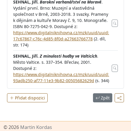
SEHNAL, Jiří.
Barokní varhanářství na Moravě
.
Vydání první. Brno: Muzejní a vlastivědná
společnost v Brně, 2003-2018. 3 svazky. Prameny
k dějinám a kultuře Moravy č. 9, 10. Monografie.
ISBN 80-7275-042-9. Dostupné z:
https://www.digitalniknihovna.cz/mzk/uuid/uuid:
17c67867-c76c-4d85-8f0d-a27663766778
(2. díl,
str. 174)
SEHNAL, Jiří.
Z minulosti hudby ve Valticích
.
Město Valtice. s. 337–354. Břeclav, 2001.
Dostupné z:
https://www.digitalniknihovna.cz/mzk/uuid/uuid:
93adb250-af77-11e3-9b82-00505682629d
(s. 344)
Přidat dispozici
Zpět
© 2026
Martin Kordas