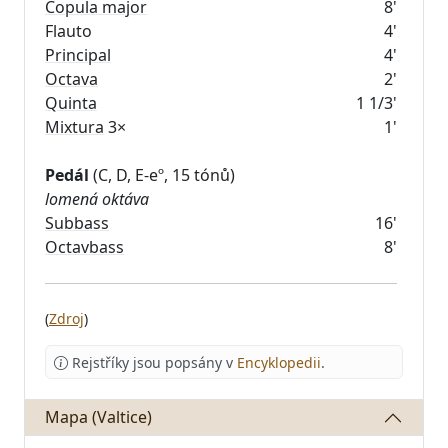
Copula major
8'
Flauto
4'
Principal
4'
Octava
2'
Quinta
1 1/3'
Mixtura
3×
1'
Pedál
lomená oktáva
Subbass
16'
Octavbass
8'
(
Zdroj
)
Rejstříky jsou popsány v
Encyklopedii
.
Mapa (Valtice)