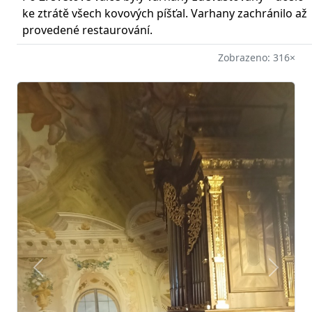
ke ztrátě všech kovových píšťal. Varhany zachránilo až
provedené restaurování.
Zobrazeno: 316×
Předchozí
Další