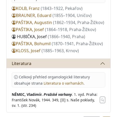
KOLB, Franz
(1843–1922, Pekařov)
BRAUNER, Eduard
(1855–1904, Uničov)
PAŠTIKA, Augustin
(1862–1934, Praha-Žižkov)
PAŠTIKA, Josef
(1864–1918, Praha-Žižkov)
HUBIČKA, Josef
(1866–1940, Praha)
PAŠTIKA, Bohumil
(1870–1941, Praha-Žižkov)
KLOSS, Josef
(1885–1963, Krnov)
Literatura
Celkový přehled organologické literatury
obsahuje strana
Literatura o varhanách
.
NĚMEC, Vladimír.
Pražské varhany
. 1. vyd. Praha:
František Novák, 1944. 349, [II] s. Naše poklady,
sv. 1. (str. 234)