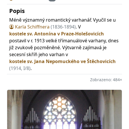
Popis
Méně významný romantický varhanář. Vyučil se u
Karla Schiffnera
(1836-1894)
. V
kostele sv. Antonína v Praze-Holešovicích
postavil v r. 1913 velké třímanuálové varhany, dnes
již zvukově pozměněné. Výtvarně zajímavá je
secesní skříň jeho varhan v
kostele sv. Jana Nepomuckého ve Štěchovicích
(1914, I/8)
.
Zobrazeno: 484×