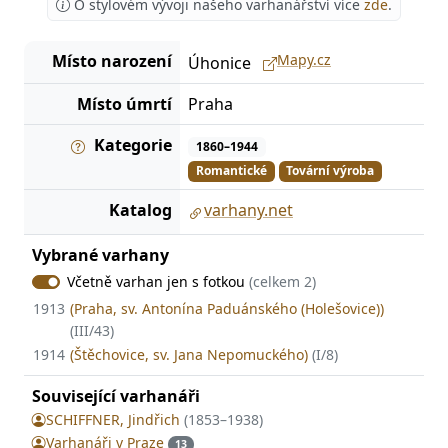
O stylovém vývoji našeho varhanářství více
zde
.
Místo narození
Mapy.cz
Úhonice
Místo úmrtí
Praha
Kategorie
1860–1944
Romantické
Tovární výroba
Katalog
varhany.net
Vybrané varhany
Včetně varhan jen s fotkou
(celkem 2)
1913
(Praha, sv. Antonína Paduánského (Holešovice))
(III/43)
1914
(Štěchovice, sv. Jana Nepomuckého)
(I/8)
Související varhanáři
SCHIFFNER, Jindřich
(1853–1938)
Varhanáři v Praze
13