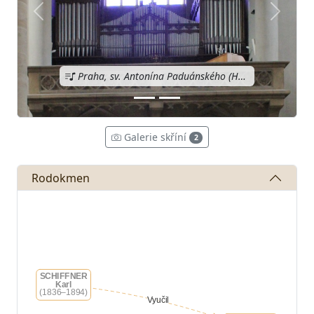
Předchozí
Další
Praha, sv. Antonína Paduánského (Holešovice)
(1913, 
Galerie skříní
2
Rodokmen