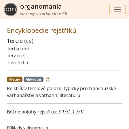
organomania
varhany a varhanáři v ČR
Encyklopedie rejstříků
Tercie
(cs)
Tertia
(de)
Terz
(de)
Tierce
(fr)
Flétny
Alikvotní
Rejstřík v terciové poloze, typický pro francouzské
varhanářství a varhanní literaturu.
Běžné polohy rejstříku:
3 1/5', 1 3/5'
Příklady v dispozicích