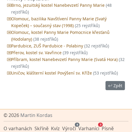
Brno, jezuitský kostel Nanebevzetí Panny Marie
(48
rejstříků)
Olomouc, bazilika Navštívení Panny Marie (Svatý
Kopeček) – současný stav (1998)
(25 rejstříků)
Olomouc, kostel Panny Marie Pomocnice křesťanů
(Hodolany)
(38 rejstříků)
Pardubice, ZUŠ Pardubice - Polabiny
(32 rejstříků)
Přerov, kostel sv. Vavřince
(39 rejstříků)
Příbram, kostel Nanebevzetí Panny Marie (Svatá Hora)
(32
rejstříků)
Uničov, klášterní kostel Povýšení sv. Kříže
(53 rejstříků)
Zpět
© 2026
Martin Kordas
8
3
O varhanách
Skříně
Kvíz
Výročí
Varhaníci
Písně