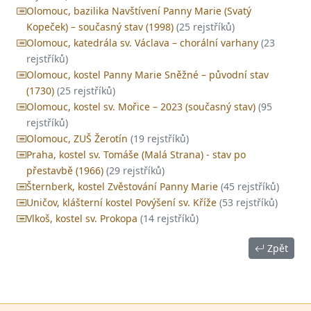
Olomouc, bazilika Navštívení Panny Marie (Svatý
Kopeček) – současný stav (1998)
(25 rejstříků)
Olomouc, katedrála sv. Václava – chorální varhany
(23
rejstříků)
Olomouc, kostel Panny Marie Sněžné – původní stav
(1730)
(25 rejstříků)
Olomouc, kostel sv. Mořice – 2023 (současný stav)
(95
rejstříků)
Olomouc, ZUŠ Žerotín
(19 rejstříků)
Praha, kostel sv. Tomáše (Malá Strana) - stav po
přestavbě (1966)
(29 rejstříků)
Šternberk, kostel Zvěstování Panny Marie
(45 rejstříků)
Uničov, klášterní kostel Povýšení sv. Kříže
(53 rejstříků)
Vlkoš, kostel sv. Prokopa
(14 rejstříků)
Zpět