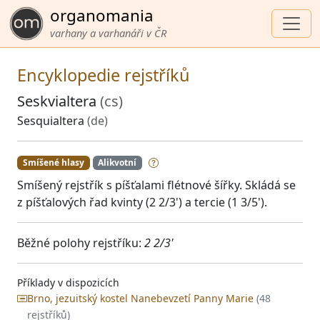
organomania
varhany a varhanáři v ČR
Encyklopedie rejstříků
Seskvialtera
(cs)
Sesquialtera
(de)
Smíšené hlasy
Alikvotní
Smíšený rejstřík s píšťalami flétnové šířky. Skládá se
z píšťalových řad kvinty (2 2/3') a tercie (1 3/5').
Běžné polohy rejstříku:
2 2/3'
Příklady v dispozicích
Brno, jezuitský kostel Nanebevzetí Panny Marie
(48
rejstříků)