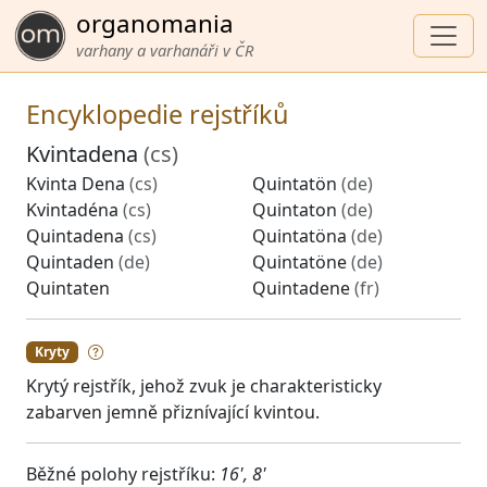
organomania
varhany a varhanáři v ČR
Encyklopedie rejstříků
Kvintadena
(cs)
Kvinta Dena
(cs)
Quintatön
(de)
Kvintadéna
(cs)
Quintaton
(de)
Quintadena
(cs)
Quintatöna
(de)
Quintaden
(de)
Quintatöne
(de)
Quintaten
Quintadene
(fr)
Kryty
Krytý rejstřík, jehož zvuk je charakteristicky
zabarven jemně přiznívající kvintou.
Běžné polohy rejstříku:
16', 8'