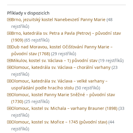
Příklady v dispozicích
Brno, jezuitský kostel Nanebevzetí Panny Marie
(48
rejstříků)
Brno, katedrála sv. Petra a Pavla (Petrov) – původní stav
(1909)
(65 rejstříků)
Dub nad Moravou, kostel Očišťování Panny Marie –
původní stav (1768)
(29 rejstříků)
Mikulov, kostel sv. Václava – 1) původní stav
(19 rejstříků)
Olomouc, katedrála sv. Václava – chorální varhany
(23
rejstříků)
Olomouc, katedrála sv. Václava – velké varhany –
uspořádání podle hracího stolu
(50 rejstříků)
Olomouc, kostel Panny Marie Sněžné – původní stav
(1730)
(25 rejstříků)
Olomouc, kostel sv. Michala – varhany Brauner (1898)
(33
rejstříků)
Olomouc, kostel sv. Mořice – 1745 (původní stav)
(44
rejstříků)