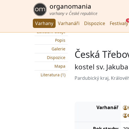
organomania
varhany v České republice
5
Varhany
Varhanáři
Dispozice
Festivaly
Základní údaje
Popis
Galerie
Česká Třebo
Dispozice
kostel sv. Jakuba
Mapa
Literatura (1)
Pardubický kraj, Králové
Varhanář
Rok stavby
20