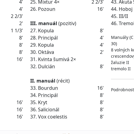
4'
25.
Mixtur
4×
2 2/3'
43.
Akuta
4'
26.
Pozoun
16'
44.
Hoboj
2 2/3'
45. III/II
2'
III. manuál
(pozitiv)
1 1/3'
27.
Kopula
8'
8'
28.
Principál
4'
Manuály (C –
30)
8'
29.
Kopula
4'
8 volných k
8'
30.
Oktáva
2'
crescendov
16'
31.
Kvinta šumivá
2×
žaluzie II
32.
Dulcián
8'
tremolo II
II. manuál
(récit)
33.
Bourdun
16'
Podrobnost
34.
Principál
8'
16'
35.
Kryt
8'
16'
36.
Salicionál
8'
16'
37.
Vox coelestis
8'