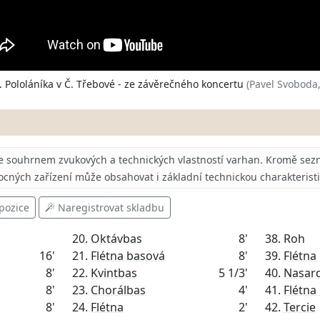
. Pololáníka v Č. Třebové - ze závěrečného koncertu
(Pavel Svoboda,
e souhrnem zvukových a technických vlastností varhan.
Kromě sezn
ocných zařízení může obsahovat i základní technickou charakterist
pozice
Naregistrovat skladbu
20.
Oktávbas
8'
38. Roh
16'
21.
Flétna basová
8'
39.
Flétna
8'
22.
Kvintbas
5 1/3'
40.
Nasar
8'
23.
Chorálbas
4'
41.
Flétna 
8'
24.
Flétna
2'
42.
Tercie