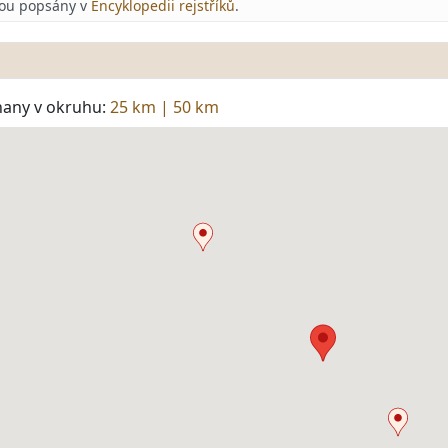
jsou popsány v
Encyklopedii rejstříků
.
hany v okruhu:
25 km
|
50 km