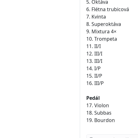
5.
Oktáva
6.
Flétna trubicová
7.
Kvinta
8.
Superoktáva
9.
Mixtura
4×
10.
Trompeta
11. II/I
12. III/I
13. III/I
14. I/P
15. II/P
16. III/P
Pedál
17.
Violon
18.
Subbas
19.
Bourdon