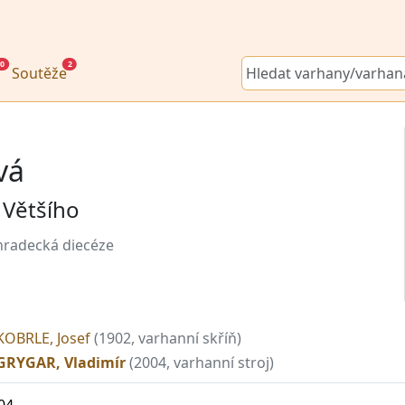
0
2
Soutěže
vá
 Většího
hradecká diecéze
KOBRLE, Josef
(1902, varhanní skříň)
GRYGAR, Vladimír
(2004, varhanní stroj)
04