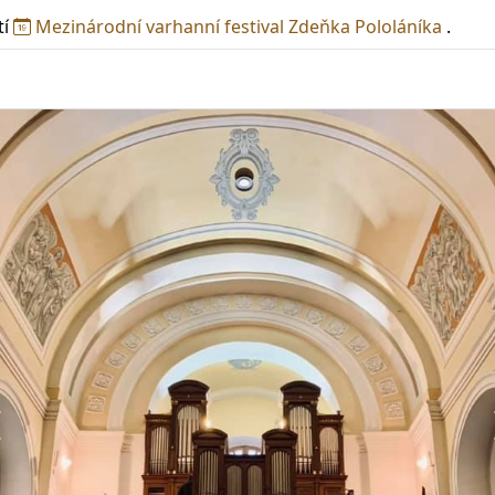
tí
Mezinárodní varhanní festival Zdeňka Pololáníka
.
Předchozí