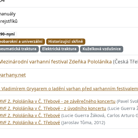
manuály
8
rejstříků
990–nyní
obarokní a univerzální
Historizující skříně
eumatická traktura
Elektrická traktura
Kuželková vzdušnice
Mezinárodní varhanní festival Zdeňka Pololáníka
(Česká Tře
varhany.net
S Vladimírem Grygarem o ladění varhan před varhanním festivalem
VF Z. Pololáníka v Č. Třebové - ze závěrečného koncertu
(Pavel Svo
VF Z. Pololáníka v Č. Třebové - z úvodního koncertu
(Lucie Guerra 
VF Z. Pololáníka v Č. Třebové
(Lucie Guerra Žáková, Carlos Arturo 
VF Z. Pololáníka v Č. Třebové
(Jaroslav Tůma, 2012)