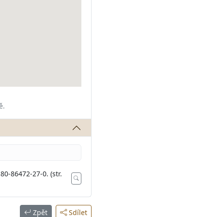
ě.
0-86472-27-0. (str.
Zpět
Sdílet