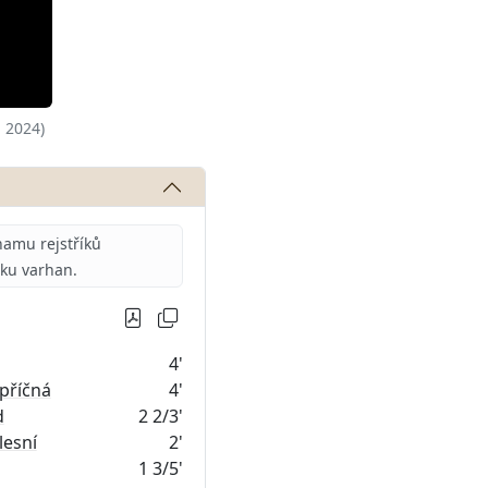
 2024)
amu rejstříků
iku varhan.
4'
 příčná
4'
d
2 2/3'
lesní
2'
1 3/5'