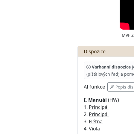
MVF Z
Dispozice
Varhanní dispozice
j
(píšťalových řad) a pom
AI
funkce
Popis dis
I. Manuál
(HW)
1.
Principál
2.
Principál
3.
Flétna
4.
Viola