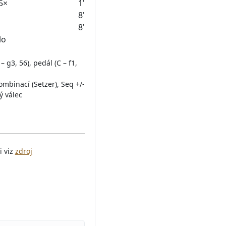
5×
1'
8'
8'
 g3, 56), pedál (C – f1,
ombinací (Setzer), Seq +/-
ý válec
i viz
zdroj