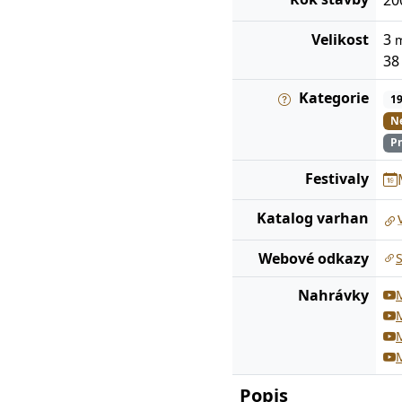
Velikost
3
3
Kategorie
1
Ne
Pn
Festivaly
Katalog
varhan
Webové odkazy
Nahrávky
M
M
M
M
Popis