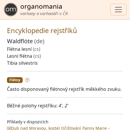
organomania
varhany a varhanáři v ČR
Encyklopedie rejstříků
Waldflöte
(de)
Flétna lesní
(cs)
Lesní flétna
(cs)
Tibia silvestris
Flétny
Často disponovaný flétnový rejstřík měkkého zvuku.
Běžné polohy rejstříku:
4', 2'
Příklady v dispozicích
Dub nad Moravou, kostel Očišťování Panny Marie –