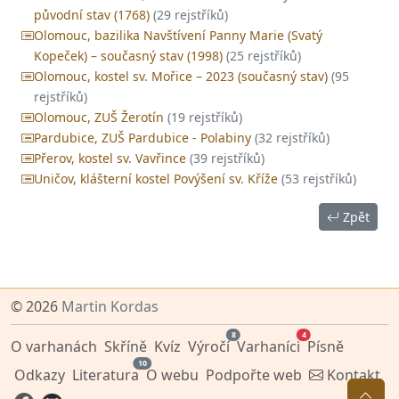
původní stav (1768)
(29 rejstříků)
Olomouc, bazilika Navštívení Panny Marie (Svatý
Kopeček) – současný stav (1998)
(25 rejstříků)
Olomouc, kostel sv. Mořice – 2023 (současný stav)
(95
rejstříků)
Olomouc, ZUŠ Žerotín
(19 rejstříků)
Pardubice, ZUŠ Pardubice - Polabiny
(32 rejstříků)
Přerov, kostel sv. Vavřince
(39 rejstříků)
Uničov, klášterní kostel Povýšení sv. Kříže
(53 rejstříků)
Zpět
© 2026
Martin Kordas
8
4
O varhanách
Skříně
Kvíz
Výročí
Varhaníci
Písně
10
Odkazy
Literatura
O webu
Podpořte web
Kontakt