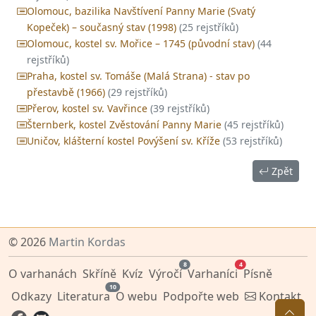
Olomouc, bazilika Navštívení Panny Marie (Svatý
Kopeček) – současný stav (1998)
(25 rejstříků)
Olomouc, kostel sv. Mořice – 1745 (původní stav)
(44
rejstříků)
Praha, kostel sv. Tomáše (Malá Strana) - stav po
přestavbě (1966)
(29 rejstříků)
Přerov, kostel sv. Vavřince
(39 rejstříků)
Šternberk, kostel Zvěstování Panny Marie
(45 rejstříků)
Uničov, klášterní kostel Povýšení sv. Kříže
(53 rejstříků)
Zpět
© 2026
Martin Kordas
8
4
O varhanách
Skříně
Kvíz
Výročí
Varhaníci
Písně
10
Odkazy
Literatura
O webu
Podpořte web
Kontakt