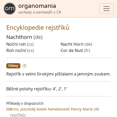
organomania
varhany a varhanáři v ČR
Encyklopedie rejstříků
Nachthorn
(de)
Noční roh
(cs)
Nacht Horn
(de)
Roh noční
(cs)
Cor de Nuit
(fr)
Flétny
Rejstřík s velmi širokými píšťalami a jemným zvukem.
Běžné polohy rejstříku:
4', 2', 1'
Příklady v dispozicích
Brno, jezuitský kostel Nanebevzetí Panny Marie
(48
rejstříků)