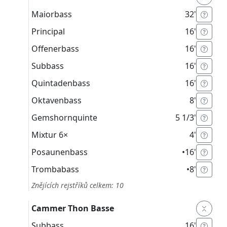
Maiorbass
32'
Principal
16'
Offenerbass
16'
Subbass
16'
Quintadenbass
16'
Oktavenbass
8'
Gemshornquinte
5 1/3'
Mixtur
6×
4'
Posaunenbass
•
16'
Trombabass
•
8'
Znějících rejstříků celkem: 10
Cammer Thon Basse
Subbass
16'