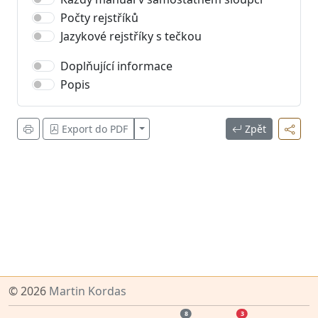
Počty rejstříků
Jazykové rejstříky s tečkou
Doplňující informace
Popis
Zobrazit více
Export do PDF
Zpět
© 2026
Martin Kordas
8
3