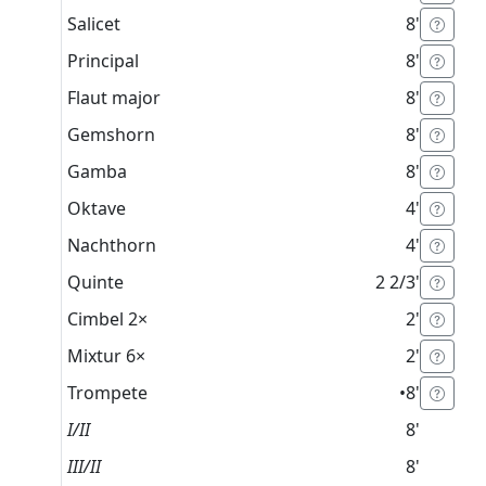
Salicet
8'
Principal
8'
Flaut major
8'
Gemshorn
8'
Gamba
8'
Oktave
4'
Nachthorn
4'
Quinte
2 2/3'
Cimbel
2×
2'
Mixtur
6×
2'
Trompete
•
8'
I/II
8'
III/II
8'