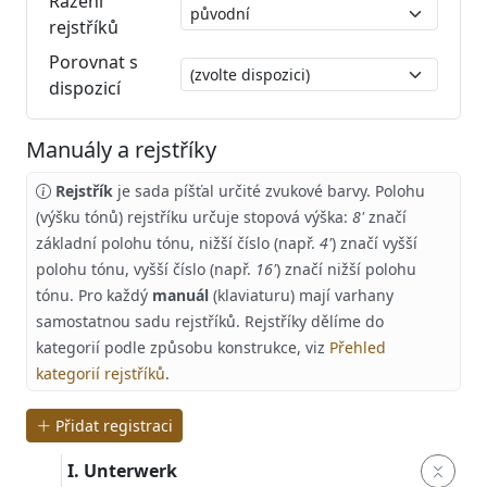
Řazení
rejstříků
Porovnat s
dispozicí
Manuály a rejstříky
Rejstřík
je sada píšťal určité zvukové barvy. Polohu
(výšku tónů) rejstříku určuje stopová výška:
8'
značí
základní polohu tónu, nižší číslo (např.
4'
) značí vyšší
polohu tónu, vyšší číslo (např.
16'
) značí nižší polohu
tónu. Pro každý
manuál
(klaviaturu) mají varhany
samostatnou sadu rejstříků. Rejstříky dělíme do
kategorií podle způsobu konstrukce, viz
Přehled
kategorií rejstříků
.
Přidat registraci
I. Unterwerk