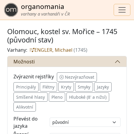
organomania
varhany a varhanáři v ČR
Olomouc, kostel sv. Mořice – 1745
(původní stav)
Varhany:
ENGLER, Michael
(1745)
Možnosti
Zvýraznit rejstříky
Nezvýrazňovat
Principály
Flétny
Kryty
Smyky
Jazyky
Smíšené hlasy
Pleno
Hluboké (8' a nižsí)
Alikvotní
Převést do
jazyka