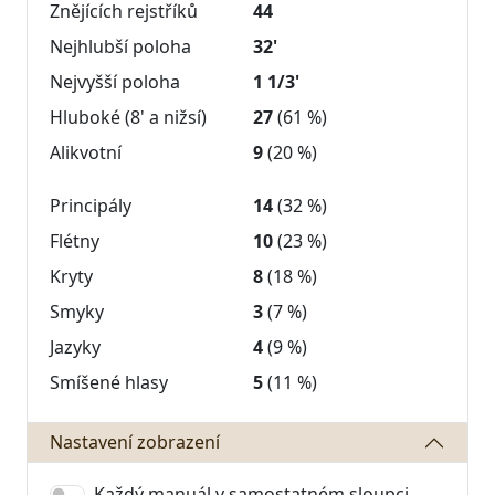
Znějících rejstříků
44
Nejhlubší poloha
32'
Nejvyšší poloha
1 1/3'
Hluboké (8' a nižsí)
27
(61 %)
Alikvotní
9
(20 %)
Principály
14
(32 %)
Flétny
10
(23 %)
Kryty
8
(18 %)
Smyky
3
(7 %)
Jazyky
4
(9 %)
Smíšené hlasy
5
(11 %)
Nastavení zobrazení
Každý manuál v samostatném sloupci