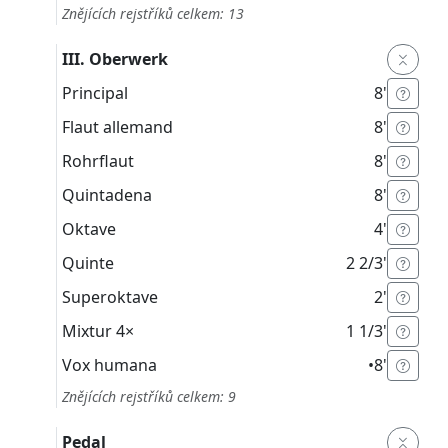
Znějících rejstříků celkem: 13
III. Oberwerk
Principal
8'
Flaut allemand
8'
Rohrflaut
8'
Quintadena
8'
Oktave
4'
Quinte
2 2/3'
Superoktave
2'
Mixtur
4×
1 1/3'
Vox humana
•
8'
Znějících rejstříků celkem: 9
Pedal