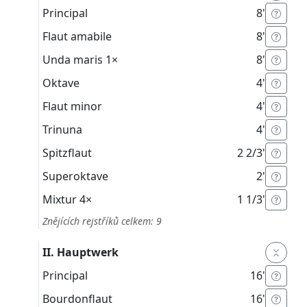
Principal
8'
Flaut amabile
8'
Unda maris
1×
8'
Oktave
4'
Flaut minor
4'
Trinuna
4'
Spitzflaut
2 2/3'
Superoktave
2'
Mixtur
4×
1 1/3'
Znějících rejstříků celkem: 9
II. Hauptwerk
Principal
16'
Bourdonflaut
16'