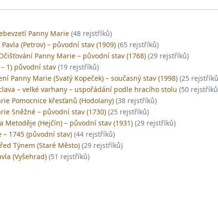
nebevzetí Panny Marie
(48 rejstříků)
a Pavla (Petrov) – původní stav (1909)
(65 rejstříků)
Očišťování Panny Marie – původní stav (1768)
(29 rejstříků)
a – 1) původní stav
(19 rejstříků)
ení Panny Marie (Svatý Kopeček) – současný stav (1998)
(25 rejstříků
clava – velké varhany – uspořádání podle hracího stolu
(50 rejstříků
rie Pomocnice křesťanů (Hodolany)
(38 rejstříků)
rie Sněžné – původní stav (1730)
(25 rejstříků)
 a Metoděje (Hejčín) – původní stav (1931)
(29 rejstříků)
e – 1745 (původní stav)
(44 rejstříků)
před Týnem (Staré Město)
(29 rejstříků)
Pavla (Vyšehrad)
(51 rejstříků)