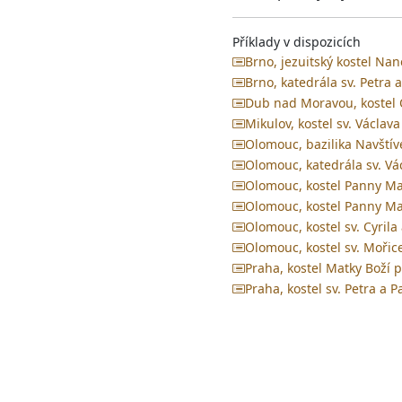
Příklady v dispozicích
Brno, jezuitský kostel Na
Brno, katedrála sv. Petra 
Dub nad Moravou, kostel 
Mikulov, kostel sv. Václav
Olomouc, bazilika Navštív
Olomouc, katedrála sv. Vá
Olomouc, kostel Panny Ma
Olomouc, kostel Panny Ma
Olomouc, kostel sv. Cyrila
Olomouc, kostel sv. Mořic
Praha, kostel Matky Boží 
Praha, kostel sv. Petra a 