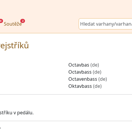
0
2
Soutěže
ejstříků
Octavbas
(de)
Octavbass
(de)
Octavenbass
(de)
Oktavbass
(de)
stříku v pedálu.
'