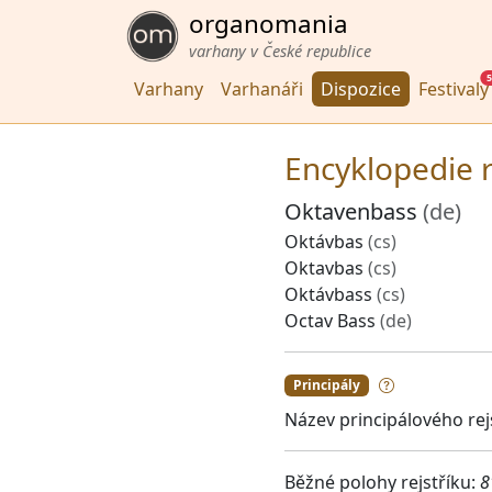
organomania
varhany v České republice
5
Varhany
Varhanáři
Dispozice
Festivaly
Encyklopedie r
Oktavenbass
(de)
Oktávbas
(cs)
Oktavbas
(cs)
Oktávbass
(cs)
Octav Bass
(de)
Principály
Název principálového rej
Běžné polohy rejstříku:
8