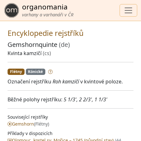
organomania
varhany a varhanáři v ČR
Encyklopedie rejstříků
Gemshornquinte
(de)
Kvinta kamzičí
(cs)
Flétny
Kónické
Označení rejstříku
Roh kamzičí
v kvintové poloze.
Běžné polohy rejstříku:
5 1/3', 2 2/3', 1 1/3'
Související rejstříky
Gemshorn
(Flétny)
Příklady v dispozicích
Olomouc, kostel sv. Mořice – 1745 (původní stav)
(44