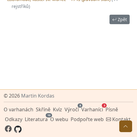
rejstříků)
Zpět
© 2026
Martin Kordas
8
3
O varhanách
Skříně
Kvíz
Výročí
Varhaníci
Písně
10
Odkazy
Literatura
O webu
Podpořte web
Kontakt