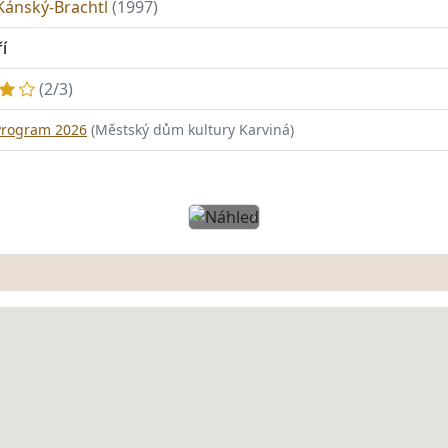
Kánský-Brachtl
(1997)
í
(2/3)
Program 2026
(Městský dům kultury Karviná)
Předchozí
Další