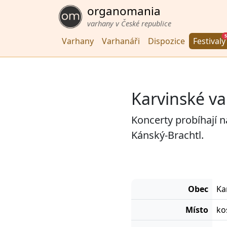
organomania
varhany v České republice
5
Varhany
Varhanáři
Dispozice
Festivaly
Karvinské v
Koncerty probíhají 
Kánský-Brachtl.
Obec
Ka
Místo
ko