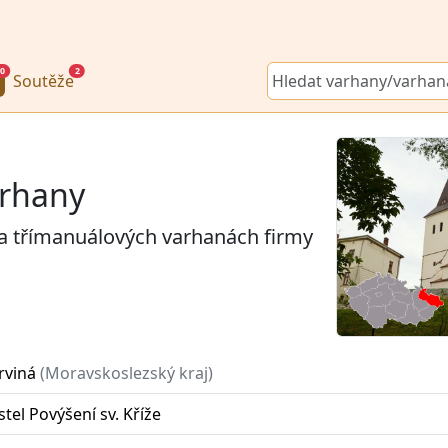
0
2
Soutěže
arhany
na třímanuálových varhanách firmy
rviná
(Moravskoslezský kraj)
stel Povýšení sv. Kříže