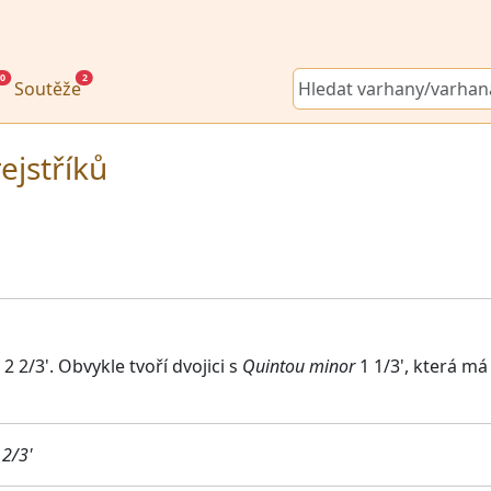
0
2
Soutěže
ejstříků
 2 2/3'. Obvykle tvoří dvojici s
Quintou minor
1 1/3', která má 
 2/3'