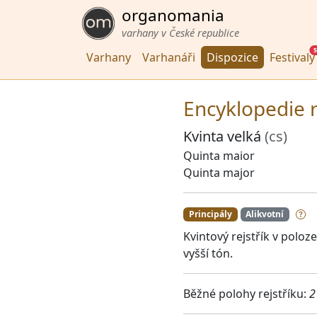
organomania
varhany v České republice
5
Varhany
Varhanáři
Dispozice
Festivaly
Encyklopedie r
Kvinta velká
(cs)
Quinta maior
Quinta major
Principály
Alikvotní
Kvintový rejstřík v poloze
vyšší tón.
Běžné polohy rejstříku:
2