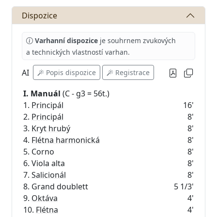
Dispozice
Varhanní dispozice
je souhrnem zvukových
a technických vlastností varhan.
AI
Popis dispozice
Registrace
I. Manuál
(C - g3 = 56t.)
1.
Principál
16'
2.
Principál
8'
3.
Kryt hrubý
8'
4.
Flétna harmonická
8'
5. Corno
8'
6. Viola alta
8'
7.
Salicionál
8'
8. Grand doublett
5 1/3'
9.
Oktáva
4'
10.
Flétna
4'