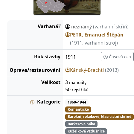
Varhanář
neznámý
(varhanní skříň)
PETR, Emanuel Štěpán
(1911, varhanní stroj)
Rok stavby
1911
Časová osa
Oprava/restaurování
Kánský-Brachtl
(2013)
Velikost
3
manuály
50
rejstříků
Kategorie
1860–1944
Romantické
Barokní, rokokové, klasicistní skříně
Barkerova páka
Kuželková vzdušnice