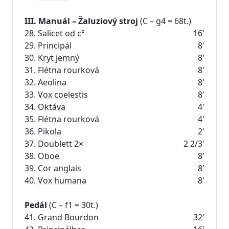
III. Manuál – Žaluziový stroj
(C – g4 = 68t.)
28. Salicet od c°
16'
29.
Principál
8'
30.
Kryt jemný
8'
31.
Flétna rourková
8'
32.
Aeolina
8'
33.
Vox coelestis
8'
34.
Oktáva
4'
35.
Flétna rourková
4'
36.
Pikola
2'
37. Doublett 2×
2 2/3'
38.
Oboe
8'
39. Cor anglais
8'
40.
Vox humana
8'
Pedál
(C – f1 = 30t.)
41.
Grand Bourdon
32'