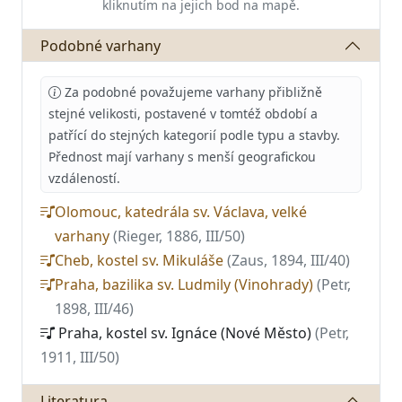
kliknutím na jejich bod na mapě.
Podobné varhany
Za podobné považujeme varhany přibližně
stejné velikosti, postavené v tomtéž období a
patřící do stejných kategorií podle typu a stavby.
Přednost mají varhany s menší geografickou
vzdáleností.
Olomouc, katedrála sv. Václava, velké
varhany
(Rieger, 1886, III/50)
Cheb, kostel sv. Mikuláše
(Zaus, 1894, III/40)
Praha, bazilika sv. Ludmily (Vinohrady)
(Petr,
1898, III/46)
Praha, kostel sv. Ignáce (Nové Město)
(Petr,
1911, III/50)
Literatura