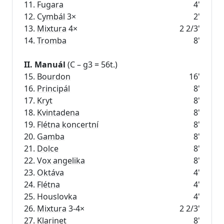
11.
Fugara
4'
12.
Cymbál
3×
2'
13.
Mixtura
4×
2 2/3'
14.
Tromba
8'
II. Manuál
(C – g3 = 56t.)
15.
Bourdon
16'
16.
Principál
8'
17.
Kryt
8'
18.
Kvintadena
8'
19.
Flétna koncertní
8'
20.
Gamba
8'
21.
Dolce
8'
22.
Vox angelika
8'
23.
Oktáva
4'
24.
Flétna
4'
25. Houslovka
4'
26.
Mixtura
3-4×
2 2/3'
27.
Klarinet
8'