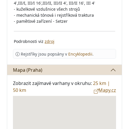
4',III/I, III/I 16',III/II, III/II 4', III/II 16', III 4'
- kuželkové vzdušnice všech strojů
- mechanická tónová i rejstříková traktura
- paměťové zařízení - Setzer
Podrobnosti viz
zdroj
Rejstříky jsou popsány v
Encyklopedii
.
Mapa (Praha)
Zobrazit zajímavé varhany v okruhu:
25 km
|
50 km
Mapy.cz