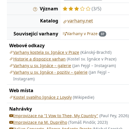
Význam
(3/5)
Katalog
varhany.net
Související varhany
Varhany v Praze
37
Webové odkazy
Varhany kostela sv. Ignáce v Praze
(Kánský-Brachtl)
Historie a dispozice varhan
(Kostel sv. Ignáce v Praze)
Varhany u sv. Ignáce – galerie
(Jan Fejgl – Instagram)
Varhany u sv. Ignáce - pozitiv – galerie
(Jan Fejgl –
Instagram)
Web místa
Kostel svatého Ignáce z Loyoly
(Wikipedie)
Nahrávky
Improvizace na "I Vow to Thee, My Country"
(Paul Fey, 2026)
Improvizace na M. Duprého
(Tomáš Pindór, 2023)
Italian Concerto, Allegro-Andante-Presto
(Michał Szostak,