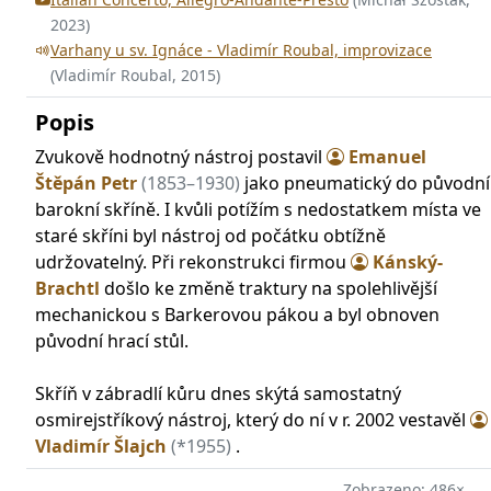
2023)
Varhany u sv. Ignáce - Vladimír Roubal, improvizace
(Vladimír Roubal, 2015)
Popis
Zvukově hodnotný nástroj postavil
Emanuel
Štěpán Petr
(1853–1930)
jako pneumatický do původní
barokní skříně. I kvůli potížím s nedostatkem místa ve
staré skříni byl nástroj od počátku obtížně
udržovatelný. Při rekonstrukci firmou
Kánský-
Brachtl
došlo ke změně traktury na spolehlivější
mechanickou s Barkerovou pákou a byl obnoven
původní hrací stůl.
Skříň v zábradlí kůru dnes skýtá samostatný
osmirejstříkový nástroj, který do ní v r. 2002 vestavěl
Vladimír Šlajch
(*1955)
.
Zobrazeno: 486×