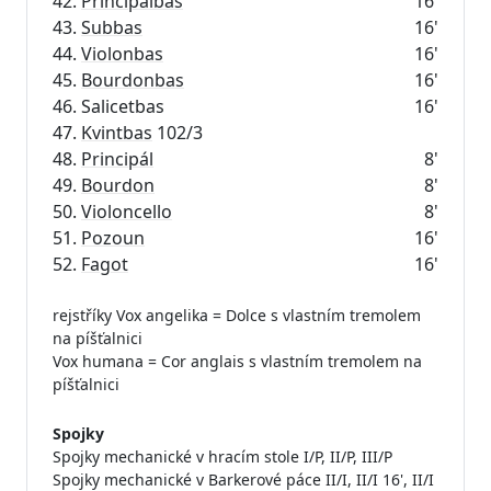
42.
Principálbas
16'
43.
Subbas
16'
44.
Violonbas
16'
45.
Bourdonbas
16'
46. Salicetbas
16'
47.
Kvintbas
102/3
48.
Principál
8'
49.
Bourdon
8'
50.
Violoncello
8'
51.
Pozoun
16'
52.
Fagot
16'
rejstříky Vox angelika = Dolce s vlastním tremolem
na píšťalnici
Vox humana = Cor anglais s vlastním tremolem na
píšťalnici
Spojky
Spojky mechanické v hracím stole I/P, II/P, III/P
Spojky mechanické v Barkerové páce II/I, II/I 16', II/I