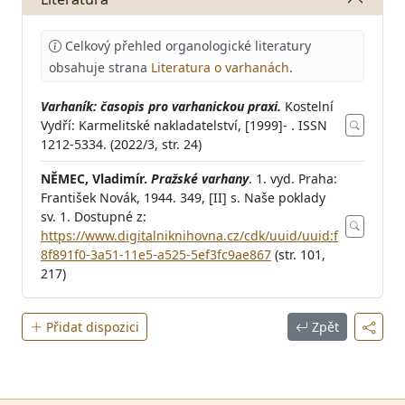
Celkový přehled organologické literatury
obsahuje strana
Literatura o varhanách
.
Varhaník: časopis pro varhanickou praxi.
Kostelní
Vydří: Karmelitské nakladatelství, [1999]- . ISSN
1212-5334. (2022/3, str. 24)
NĚMEC, Vladimír.
Pražské varhany
. 1. vyd. Praha:
František Novák, 1944. 349, [II] s. Naše poklady
sv. 1. Dostupné z:
https://www.digitalniknihovna.cz/cdk/uuid/uuid:f
8f891f0-3a51-11e5-a525-5ef3fc9ae867
(str. 101,
217)
Přidat dispozici
Zpět