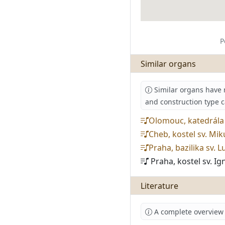
P
Similar organs
Similar organs have 
and construction type c
Olomouc, katedrála 
Cheb, kostel sv. Mi
Praha, bazilika sv. 
Praha, kostel sv. I
Literature
A complete overview o