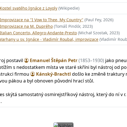
Kostel svatého Ignáce z Loyoly
(Wikipedie)
Improvizace na "I Vow to Thee, My Country"
(Paul Fey, 2026)
Improvizace na M. Duprého
(Tomáš Pindór, 2023)
Italian Concerto, Allegro-Andante-Presto
(Michał Szostak, 2023)
Varhany u sv. Ignáce - Vladimír Roubal, improvizace
(Vladimír Roub
oj postavil
Emanuel Štěpán Petr
(1853–1930)
jako pneu
potížím s nedostatkem místa ve staré skříni byl nástroj od p
strukci firmou
Kánský-Brachtl
došlo ke změně traktury n
ou pákou a byl obnoven původní hrací stůl.
es skýtá samostatný osmirejstříkový nástroj, který do ní v r
)
.