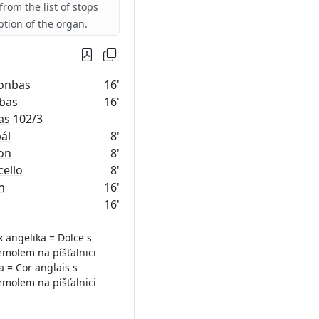
from the list of stops
iption of the organ.
onbas
16'
tbas
16'
as
102/3
ál
8'
on
8'
cello
8'
n
16'
16'
x angelika = Dolce s
emolem na píšťalnici
 = Cor anglais s
emolem na píšťalnici