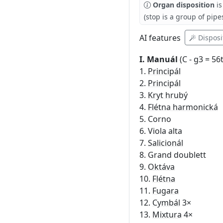
Organ disposition
is
(stop is a group of pipe
AI
features
Disposi
I. Manuál
(C - g3 = 56t
1.
Principál
2.
Principál
3.
Kryt hrubý
4.
Flétna harmonická
5. Corno
6. Viola alta
7.
Salicionál
8. Grand doublett
9.
Oktáva
10.
Flétna
11.
Fugara
12.
Cymbál
3×
13.
Mixtura
4×