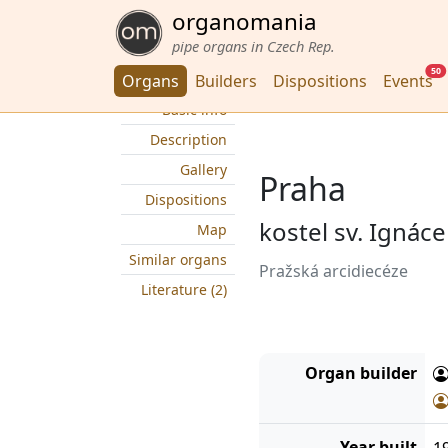
organomania
pipe organs in Czech Rep.
50
Organs
Builders
Dispositions
Events
Basic info
Description
Gallery
Praha
Dispositions
kostel sv. Ignác
Map
Similar organs
Pražská arcidiecéze
Literature (2)
Organ builder
Year built
1