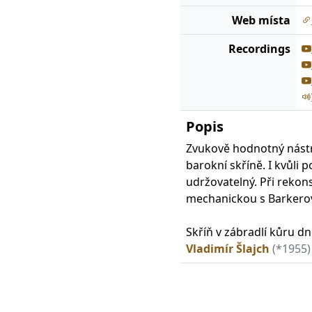
Web místa
Recordings
Popis
Zvukově hodnotný nástr
barokní skříně. I kvůli 
udržovatelný. Při rekon
mechanickou s Barkerov
Skříň v zábradlí kůru dn
Vladimír Šlajch
(*1955