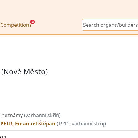
2
Competitions
e (Nové Město)
neznámý
(varhanní skříň)
PETR, Emanuel Štěpán
(1911, varhanní stroj)
911