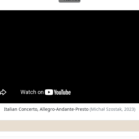
Předchozí
Other
Italian Concerto, Allegro-Andante-Presto
(Michał Szostak, 2023)