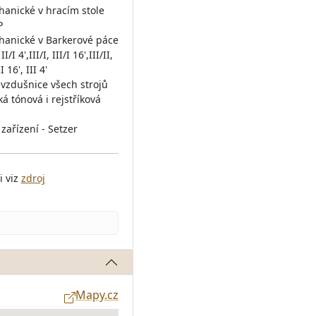
anické v hracím stole
P
hanické v Barkerové páce
 II/I 4',III/I, III/I 16',III/II,
II 16', III 4'
 vzdušnice všech strojů
á tónová i rejstříková
zařízení - Setzer
i viz
zdroj
Mapy.cz