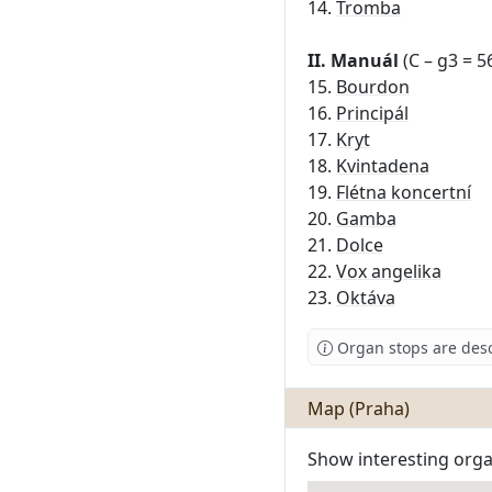
14.
Tromba
II. Manuál
(C – g3 = 56
15.
Bourdon
16.
Principál
17.
Kryt
18.
Kvintadena
19.
Flétna koncertní
20.
Gamba
21.
Dolce
22.
Vox angelika
23.
Oktáva
Organ stops are des
Map (Praha)
Show interesting orga