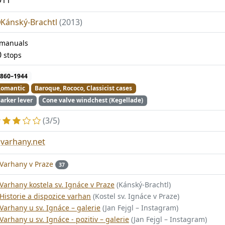
Kánský-Brachtl
(2013)
manuals
0
stops
860–1944
omantic
Baroque, Rococo, Classicist cases
arker lever
Cone valve windchest (Kegellade)
(3/5)
varhany.net
Varhany v Praze
37
Varhany kostela sv. Ignáce v Praze
(Kánský-Brachtl)
Historie a dispozice varhan
(Kostel sv. Ignáce v Praze)
Varhany u sv. Ignáce – galerie
(Jan Fejgl – Instagram)
Varhany u sv. Ignáce - pozitiv – galerie
(Jan Fejgl – Instagram)