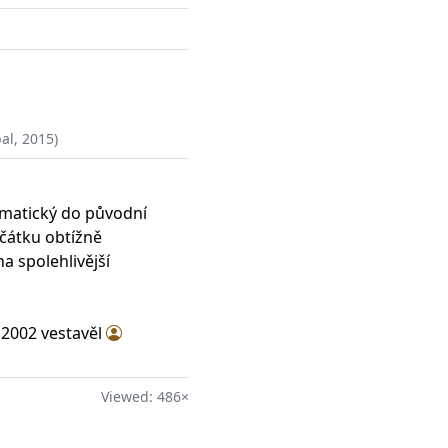
al, 2015)
matický do původní
očátku obtížně
a spolehlivější
. 2002 vestavěl
Viewed: 486×