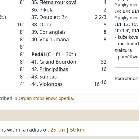
8'
35.
Flétna rourková
4'
Spojky mech
36.
Pikola
2'
I/P, II/P, III/
t.)
37. Doublett 2×
2 2/3'
Spojky mec
16'
38.
Oboe
8'
II/I, II/I 16',
III/II 4', III/
8'
39. Cor anglais
8'
- kuželkové
8'
40.
Vox humana
8'
- mechanick
8'
traktura
8'
Pedál
(C – f1 = 30t.)
- paměťové 
8'
41.
Grand Bourdon
32'
8'
42.
Principálbas
16'
8'
43.
Subbas
Podrobnost
16'
4'
44.
Violonbas
16'
cribed in
Organ stops encyclopedia
.
ns within a radius of:
25 km
|
50 km