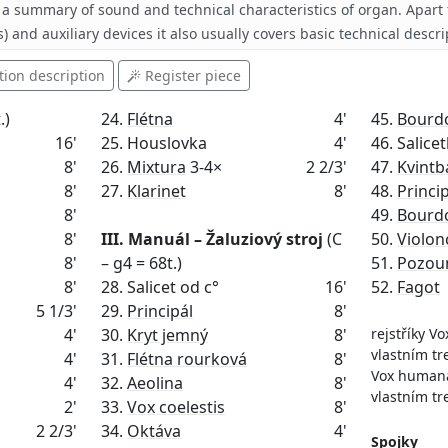
 a summary of sound and technical characteristics of organ.
Apart 
s) and auxiliary devices it also usually covers basic technical descr
tion description
Register piece
.)
24.
Flétna
4'
45.
Bourd
16'
25. Houslovka
4'
46. Salice
8'
26.
Mixtura
3-4×
2 2/3'
47.
Kvintb
8'
27.
Klarinet
8'
48.
Princip
8'
49.
Bourd
8'
III. Manuál – Žaluziový stroj
(C
50.
Violon
8'
– g4 = 68t.)
51.
Pozou
8'
28. Salicet od c°
16'
52.
Fagot
5 1/3'
29.
Principál
8'
4'
30.
Kryt jemný
8'
rejstříky Vo
vlastním tr
4'
31.
Flétna rourková
8'
Vox humana
4'
32.
Aeolina
8'
vlastním tr
2'
33.
Vox coelestis
8'
2 2/3'
34.
Oktáva
4'
Spojky