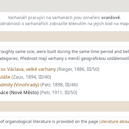
Varhanáři pracující na varhanách jsou označeni
oranžově
.
odrobnosti o varhanářích zobrazíte kliknutím na jejich bod na map
roughly same size, were built during the same time period and be
ategories. Přednost mají varhany s menší geografickou vzdáleností
sv. Václava, velké varhany
(Rieger, 1886, III/50)
kuláše
(Zaus, 1894, III/40)
Ludmily (Vinohrady)
(Petr, 1898, III/46)
gnáce (Nové Město)
(Petr, 1911, III/50)
f organological literature is provided on the page
Literature abo