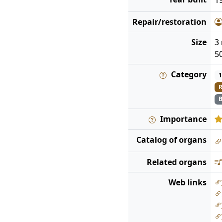
Repair/restoration
Size
3
5
Category
1
R
B
Importance
Catalog
of organs
Related organs
Web links