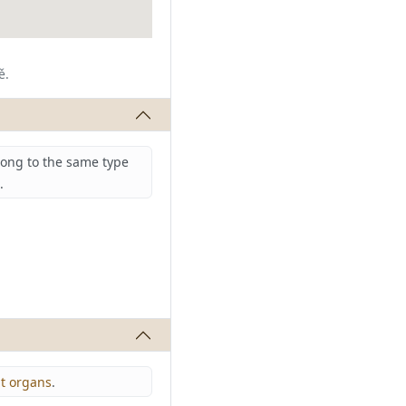
ě.
long to the same type
.
ut organs
.