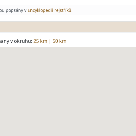
jsou popsány v
Encyklopedii rejstříků
.
hany v okruhu:
25 km
|
50 km