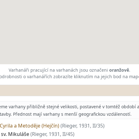
Varhanáři pracující na varhanách jsou označeni
oranžově
.
odrobnosti o varhanářích zobrazíte kliknutím na jejich bod na map
 varhany přibližně stejné velikosti, postavené v tomtéž období a 
stavby. Přednost mají varhany s menší geografickou vzdáleností.
Cyrila a Metoděje (Hejčín)
(Rieger, 1931, II/35)
 sv. Mikuláše
(Rieger, 1931, II/45)