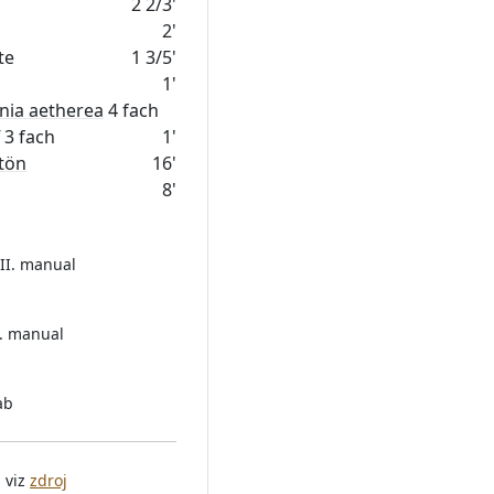
2 2/3'
2'
öte
1 3/5'
1'
ia aetherea
4 fach
3 fach
1'
tön
16'
8'
 II. manual
I. manual
ab
 viz
zdroj