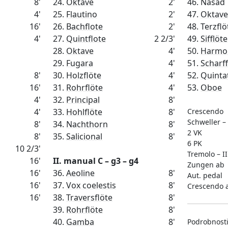
8'
24.
Oktave
2'
46. Nasad
4'
25.
Flautino
2'
47.
Oktave
16'
26.
Bachflote
2'
48. Terzfl
4'
27.
Quintflote
2 2/3'
49.
Sifflöte
28.
Oktave
4'
50.
Harmon
29.
Fugara
4'
51.
Scharff
8'
30.
Holzflöte
4'
52.
Quinta
16'
31.
Rohrflöte
4'
53.
Oboe
4'
32.
Principal
8'
4'
33.
Hohlflöte
8'
Crescendo
Schweller –
8'
34.
Nachthorn
8'
2 VK
8'
35.
Salicional
8'
6 PK
10 2/3'
Tremolo – I
16'
II. manual C – g3 – g4
Zungen ab
16'
36.
Aeoline
8'
Aut. pedal
16'
37.
Vox coelestis
8'
Crescendo 
16'
38.
Traversflöte
8'
39.
Rohrflöte
8'
40.
Gamba
8'
Podrobnosti