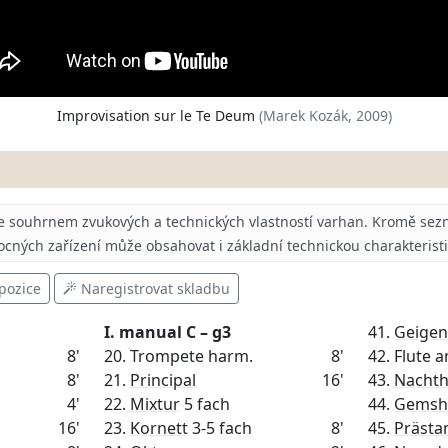
Improvisation sur le Te Deum
(Marek Kozák, 2009)
e souhrnem zvukových a technických vlastností varhan.
Kromě sezn
ocných zařízení může obsahovat i základní technickou charakterist
pozice
Naregistrovat skladbu
I. manual C – g3
41.
Geigen
8'
20. Trompete harm.
8'
42. Flute 
8'
21.
Principal
16'
43.
Nacht
4'
22.
Mixtur
5 fach
44.
Gemsh
16'
23.
Kornett
3-5 fach
8'
45.
Prästa