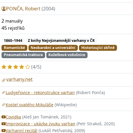
PONČA, Robert
(2004)
2
manuály
45
rejstříků
1860–1944
Z knihy Nejvýznamnější varhany v ČR
Romantické
Neobarokní a univerzální
Historizující skříně
Pneumatická traktura
Kuželková vzdušnice
(4/5)
varhany.net
Ludgeřovice - rekonstrukce varhan
(Robert Ponča)
Kostel svatého Mikuláše
(Wikipedie)
Covidka
(Aleš Jan Tománek, 2021)
Improvizace - ukázka zvuku varhan
(Petr Strakoš, 2020)
Varhanní recitál
(Lukáš Petřvalský, 2009)