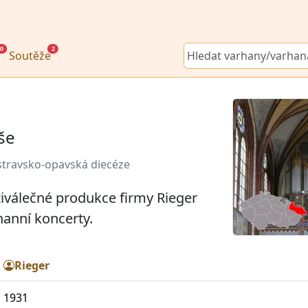
0
2
Soutěže
še
stravsko-opavská diecéze
ziválečné produkce firmy Rieger
hanní koncerty.
Rieger
1931