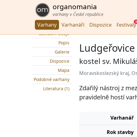
organomania
varhany v České republice
5
Varhany
Varhanáři
Dispozice
Festivaly
Základní údaje
Popis
Ludgeřovice
Galerie
kostel sv. Mikulá
Dispozice
Mapa
Moravskoslezský kraj, O
Podobné varhany
Zdařilý nástroj z me
Literatura (1)
pravidelně hostí var
Varhanář
Rok stavby