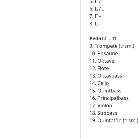
5. II / I
6. II / I
7. II –
8. II –
Pedal C – f1
9.
Trompete
(trsm.)
10.
Posaune
11.
Oktave
12.
Flöte
13.
Oktavbass
14.
Cello
15.
Quintbass
16.
Principalbass
17.
Violon
18.
Subbass
19.
Quintatön
(trsm.)