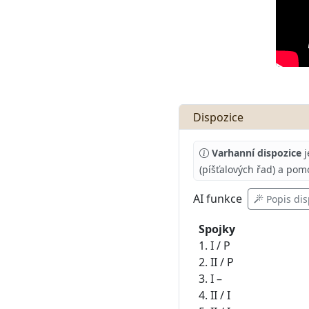
Dispozice
Varhanní dispozice
j
(píšťalových řad) a pom
AI
funkce
Popis dis
Spojky
1. I / P
2. II / P
3. I –
4. II / I