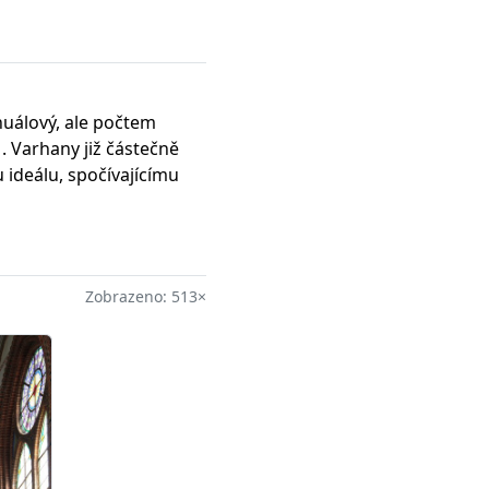
uálový, ale počtem
r
. Varhany již částečně
 ideálu, spočívajícímu
Zobrazeno: 513×