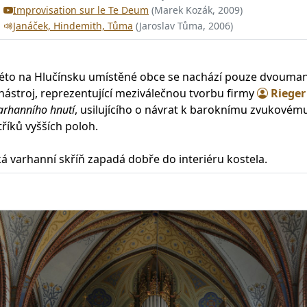
Improvisation sur le Te Deum
(Marek Kozák, 2009)
Janáček, Hindemith, Tůma
(Jaroslav Tůma, 2006)
této na Hlučínsku umístěné obce se nachází pouze dvouman
 nástroj, reprezentující meziválečnou tvorbu firmy
Riege
arhanního hnutí
, usilujícího o návrat k baroknímu zvukovému
tříků vyšších poloh.
á varhanní skříň zapadá dobře do interiéru kostela.