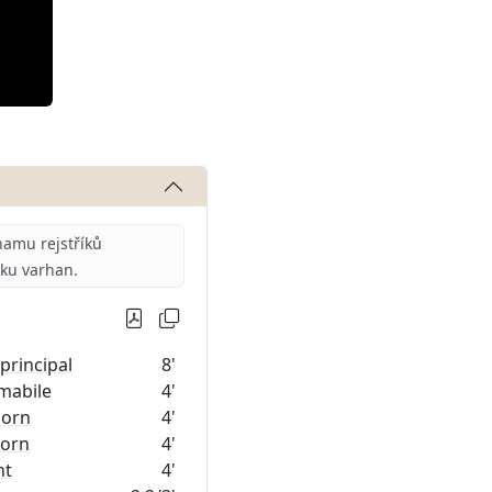
amu rejstříků
iku varhan.
principal
8'
amabile
4'
horn
4'
orn
4'
nt
4'