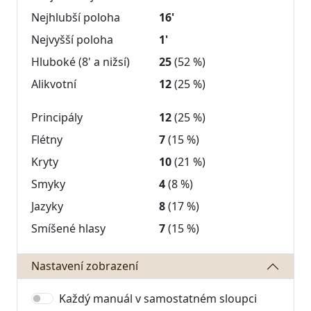
Nejhlubší poloha
16'
Nejvyšší poloha
1'
Hluboké (8' a nižsí)
25
(52 %)
Alikvotní
12
(25 %)
Principály
12
(25 %)
Flétny
7
(15 %)
Kryty
10
(21 %)
Smyky
4
(8 %)
Jazyky
8
(17 %)
Smíšené hlasy
7
(15 %)
Nastavení zobrazení
Každý manuál v samostatném sloupci