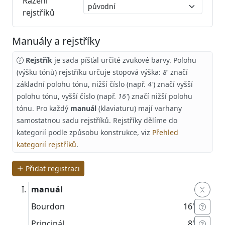
Řazení
rejstříků
Manuály a rejstříky
Rejstřík
je sada píšťal určité zvukové barvy. Polohu
(výšku tónů) rejstříku určuje stopová výška:
8'
značí
základní polohu tónu, nižší číslo (např.
4'
) značí vyšší
polohu tónu, vyšší číslo (např.
16'
) značí nižší polohu
tónu. Pro každý
manuál
(klaviaturu) mají varhany
samostatnou sadu rejstříků. Rejstříky dělíme do
kategorií podle způsobu konstrukce, viz
Přehled
kategorií rejstříků
.
Přidat registraci
manuál
Bourdon
16'
Principál
8'