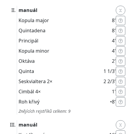
manuál
Kopula major
8'
Quintadena
8'
Principál
4'
Kopula minor
4'
Oktáva
2'
Quinta
1 1/3'
Seskvialtera
2×
2 2/3'
Cimbál
4×
1'
Roh křivý
•
8'
Znějících rejstříků celkem: 9
manuál