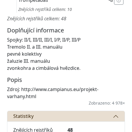
Trompetabas
•
8'
Znějících rejstříků celkem: 10
Znějících rejstříků celkem: 48
Doplňující informace
Spojky: II/I, III/II, III/I, I/P, II/P, III/P
Tremolo II. a III. manuálu
pevné kolektivy
žaluzie III. manuálu
zvonkohra a cimbálová hvězdice.
Popis
Zdroj: http://www.campianus.eu/projekt-
varhany.html
Zobrazeno: 4 978×
Statistiky
Znějících rejstříků
48