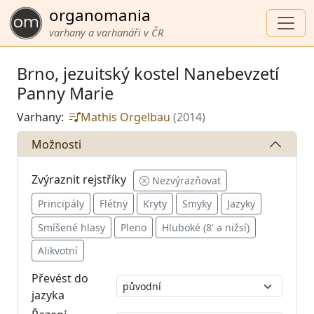
organomania
varhany a varhanáři v ČR
Brno, jezuitský kostel Nanebevzetí
Panny Marie
Varhany:
Mathis Orgelbau
(2014)
Možnosti
Zvýraznit rejstříky
Nezvýrazňovat
Principály
Flétny
Kryty
Smyky
Jazyky
Smíšené hlasy
Pleno
Hluboké (8' a nižsí)
Alikvotní
Převést do
jazyka