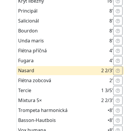
Kryt líbezný
16'
Principál
8'
Salicionál
8'
Bourdon
8'
Unda maris
8'
Flétna příčná
4'
Fugara
4'
Nasard
2 2/3'
Flétna zobcová
2'
Tercie
1 3/5'
Mixtura
5×
2 2/3'
Trompeta harmonická
•
8'
Basson-Hautbois
•
8'
Vox humana
•
8'