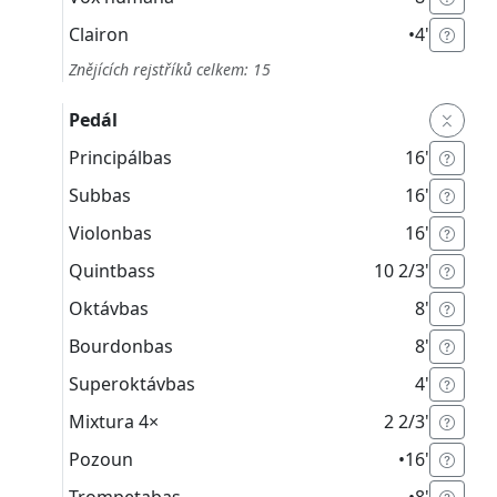
Clairon
•
4'
Znějících rejstříků celkem: 15
Pedál
Principálbas
16'
Subbas
16'
Violonbas
16'
Quintbass
10 2/3'
Oktávbas
8'
Bourdonbas
8'
Superoktávbas
4'
Mixtura
4×
2 2/3'
Pozoun
•
16'