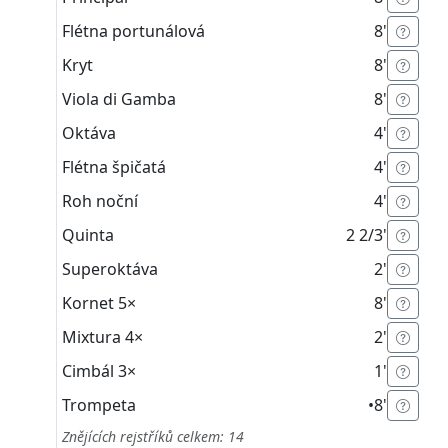
Flétna portunálová
8'
Kryt
8'
Viola di Gamba
8'
Oktáva
4'
Flétna špičatá
4'
Roh noční
4'
Quinta
2 2/3'
Superoktáva
2'
Kornet
5×
8'
Mixtura
4×
2'
Cimbál
3×
1'
Trompeta
•
8'
Znějících rejstříků celkem: 14