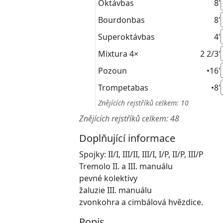
Oktávbas
8'
Bourdonbas
8'
Superoktávbas
4'
Mixtura
4×
2 2/3'
Pozoun
•
16'
Trompetabas
•
8'
Znějících rejstříků celkem: 10
Znějících rejstříků celkem: 48
Doplňující informace
Spojky: II/I, III/II, III/I, I/P, II/P, III/P
Tremolo II. a III. manuálu
pevné kolektivy
žaluzie III. manuálu
zvonkohra a cimbálová hvězdice.
Popis