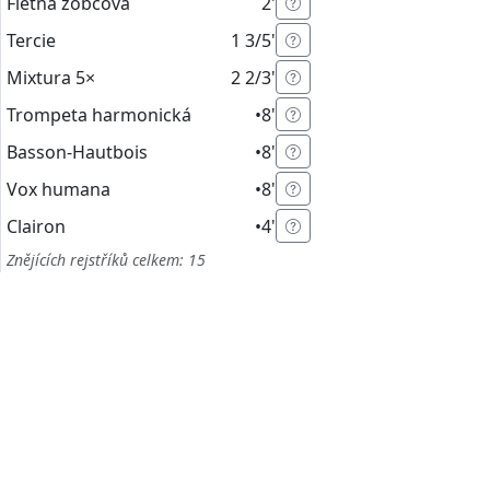
Flétna zobcová
2'
Tercie
1 3/5'
Mixtura
5×
2 2/3'
Trompeta harmonická
•
8'
Basson-Hautbois
•
8'
Vox humana
•
8'
Clairon
•
4'
Znějících rejstříků celkem: 15