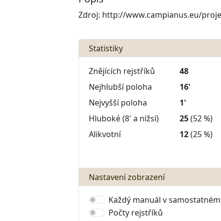
Zdroj: http://www.campianus.eu/proje
Statistiky
Znějících rejstříků
48
Nejhlubší poloha
16'
Nejvyšší poloha
1'
Hluboké (8' a nižsí)
25
(52 %)
Alikvotní
12
(25 %)
Nastavení zobrazení
Každý manuál v samostatném 
Počty rejstříků