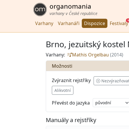
organomania
varhany v České republice
5
Varhany
Varhanáři
Dispozice
Festivaly
Brno, jezuitský koste
Varhany:
Mathis Orgelbau
(2014)
Možnosti
Zvýraznit rejstříky
Nezvýrazňova
Alikvotní
Převést do jazyka
Manuály a rejstříky