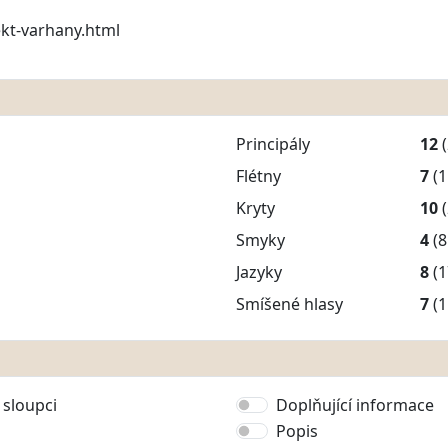
kt-varhany.html
Principály
12
Flétny
7
(1
Kryty
10
Smyky
4
(8
Jazyky
8
(1
Smíšené hlasy
7
(1
sloupci
Doplňující informace
Popis