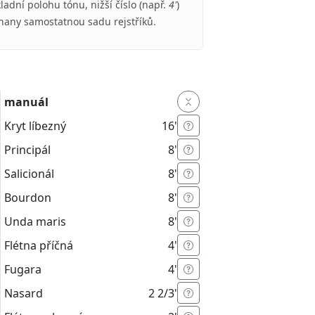
ladní polohu tónu, nižší číslo (např.
4'
)
rhany samostatnou sadu rejstříků.
manuál
Kryt líbezný
16'
Principál
8'
Salicionál
8'
Bourdon
8'
Unda maris
8'
Flétna příčná
4'
Fugara
4'
Nasard
2 2/3'