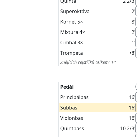
Quinta
2 2/3'
Superoktáva
2'
Kornet
5×
8'
Mixtura
4×
2'
Cimbál
3×
1'
Trompeta
•
8'
Znějících rejstříků celkem: 14
Pedál
Principálbas
16'
Subbas
16'
Violonbas
16'
Quintbass
10 2/3'