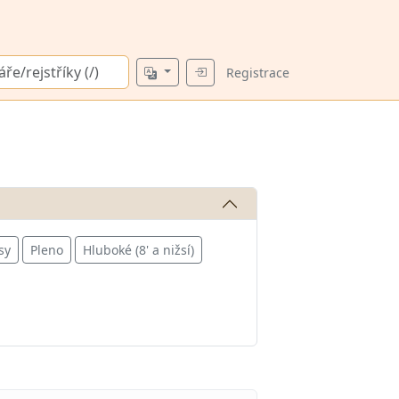
Registrace
sy
Pleno
Hluboké (8' a nižsí)