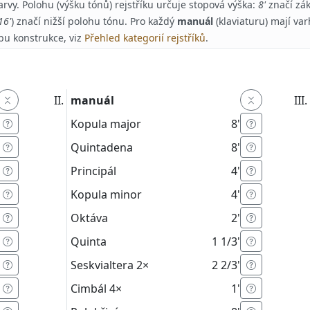
arvy. Polohu (výšku tónů) rejstříku určuje stopová výška:
8'
značí zák
16'
) značí nižší polohu tónu. Pro každý
manuál
(klaviaturu) mají va
bu konstrukce, viz
Přehled kategorií rejstříků
.
manuál
Kopula major
8'
Quintadena
8'
Principál
4'
Kopula minor
4'
Oktáva
2'
Quinta
1 1/3'
Seskvialtera
2×
2 2/3'
Cimbál
4×
1'