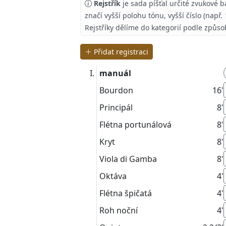
Rejstřík
je sada píšťal určité zvukové b
značí vyšší polohu tónu, vyšší číslo (např.
Rejstříky dělíme do kategorií podle způso
Přidat registraci
manuál
Bourdon
16'
Principál
8'
Flétna portunálová
8'
Kryt
8'
Viola di Gamba
8'
Oktáva
4'
Flétna špičatá
4'
Roh noční
4'