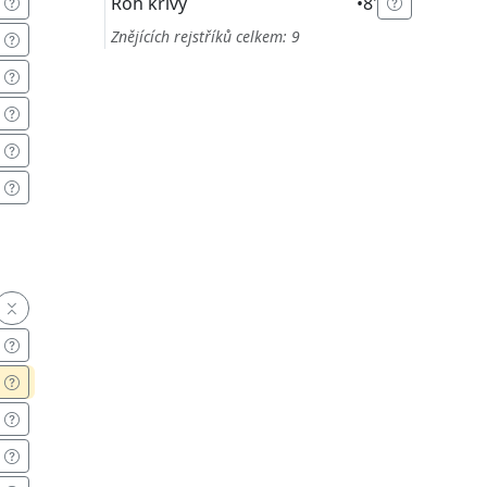
Roh křivý
•
8'
Znějících rejstříků celkem: 9