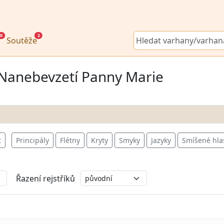
0
2
Soutěže
l Nanebevzetí Panny Marie
t
Principály
Flétny
Kryty
Smyky
Jazyky
Smíšené hla
Řazení rejstříků