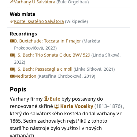
Varhany U Salvátora
(Eule Orgelbau)
Web místa
Kostel svatého Salvátora
(Wikipedie)
Recordings
D. Buxtehude: Toccata in F major
(Markéta
Prokopovičová, 2023)
J. S. Bach: Trio Sonata C dur, BWV 529
(Linda Sítková,
2022)
J. S. Bach: Passacaglia c moll
(Linka Sítková, 2021)
Meditation
(Kateřina Chroboková, 2019)
Popis
Varhany firmy
Eule
byly postaveny do
renovované skříně
Karla Vocelky
(1813–1876)
,
který do salvátorského kostela dodal varhany v r.
1865. Sedm zachovalých rejstříků z tohoto
staršího nástroje bylo využito i v nových
varhanách.