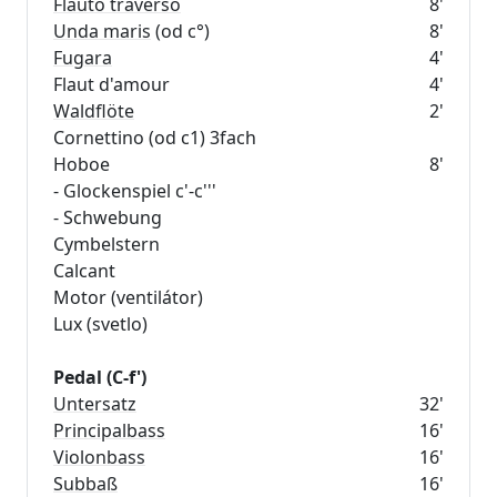
Flauto traverso
8'
Unda maris
(od c°)
8'
Fugara
4'
Flaut d'amour
4'
Waldflöte
2'
Cornettino (od c1) 3fach
Hoboe
8'
- Glockenspiel c'-c'''
- Schwebung
Cymbelstern
Calcant
Motor (ventilátor)
Lux (svetlo)
Pedal (C-f')
Untersatz
32'
Principalbass
16'
Violonbass
16'
Subbaß
16'