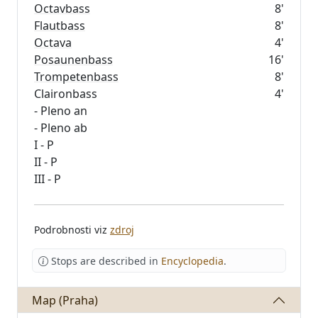
Octavbass
8'
Flautbass
8'
Octava
4'
Posaunenbass
16'
Trompetenbass
8'
Claironbass
4'
- Pleno an
- Pleno ab
I - P
II - P
Podrobnosti viz
zdroj
Stops are described in
Encyclopedia
.
Map (Praha)