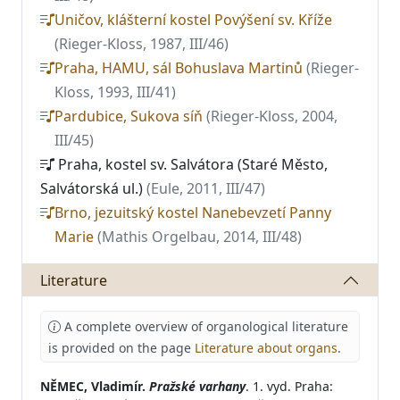
Uničov, klášterní kostel Povýšení sv. Kříže
(Rieger-Kloss, 1987, III/46)
Praha, HAMU, sál Bohuslava Martinů
(Rieger-
Kloss, 1993, III/41)
Pardubice, Sukova síň
(Rieger-Kloss, 2004,
III/45)
Praha, kostel sv. Salvátora (Staré Město,
Salvátorská ul.)
(Eule, 2011, III/47)
Brno, jezuitský kostel Nanebevzetí Panny
Marie
(Mathis Orgelbau, 2014, III/48)
Literature
A complete overview of organological literature
is provided on the page
Literature about organs
.
NĚMEC, Vladimír.
Pražské varhany
. 1. vyd. Praha: