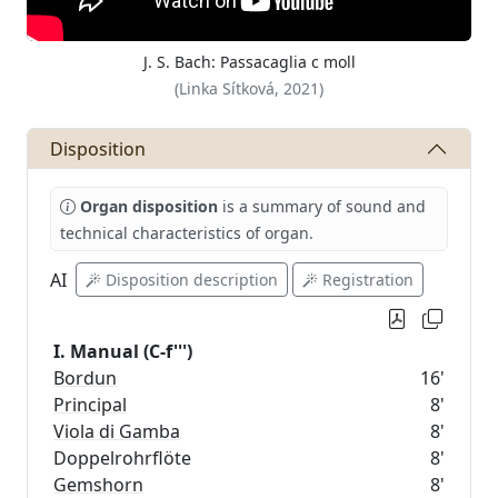
J. S. Bach: Passacaglia c moll
(Linka Sítková, 2021)
Disposition
Organ disposition
is a summary of sound and
technical characteristics of organ.
AI
Disposition description
Registration
I. Manual (C-f''')
Bordun
16'
Principal
8'
Viola di Gamba
8'
Doppelrohrflöte
8'
Gemshorn
8'