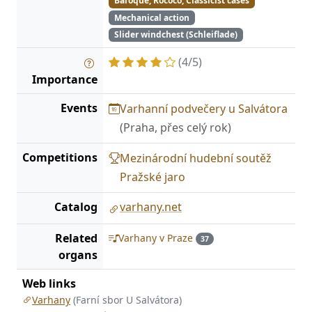
Baroque, Rococo, Classicist cases
Mechanical action
Slider windchest (Schleiflade)
(4/5)
Importance
Events
Varhanní podvečery u Salvátora
(Praha, přes celý rok)
Competitions
Mezinárodní hudební soutěž
Pražské jaro
Catalog
varhany.net
Related
Varhany v Praze
37
organs
Web links
Varhany
(Farní sbor U Salvátora)