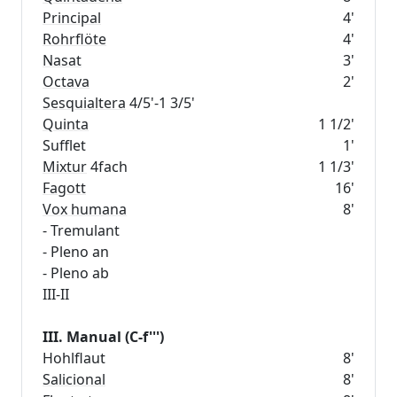
Principal
4'
Rohrflöte
4'
Nasat
3'
Octava
2'
Sesquialtera
Quinta
1 1/2'
Sufflet
1'
Mixtur
4fach
1 1/3'
Fagott
16'
Vox humana
8'
- Tremulant
- Pleno an
- Pleno ab
III-II
III. Manual (C-f''')
Hohlflaut
8'
Salicional
8'