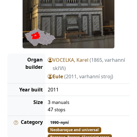
Organ
VOCELKA, Karel
(1865, varhanní
builder
skříň)
Eule
(2011, varhanní stroj)
Year built
2011
Size
3
manuals
47
stops
Category
1990–nyní
Neobaroque and universal