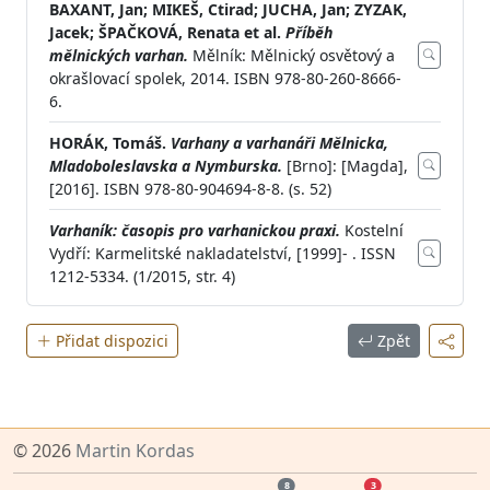
BAXANT, Jan; MIKEŠ, Ctirad; JUCHA, Jan; ZYZAK,
Jacek; ŠPAČKOVÁ, Renata et al.
Příběh
mělnických varhan.
Mělník: Mělnický osvětový a
okrašlovací spolek, 2014. ISBN 978-80-260-8666-
6.
HORÁK, Tomáš.
Varhany a varhanáři Mělnicka,
Mladoboleslavska a Nymburska.
[Brno]: [Magda],
[2016]. ISBN 978-80-904694-8-8. (s. 52)
Varhaník: časopis pro varhanickou praxi.
Kostelní
Vydří: Karmelitské nakladatelství, [1999]- . ISSN
1212-5334. (1/2015, str. 4)
Přidat dispozici
Zpět
© 2026
Martin Kordas
8
3