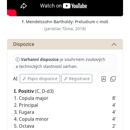
F. Mendelssohn-Bartholdy: Preludium c-moll
(Jaroslav Tůma, 2018)
Dispozice
Varhanní dispozice
je souhrnem zvukových
a technických vlastností varhan.
AI
Popis dispozice
Registrace
I. Positiv
(C, D-d3)
1.
Copula major
8'
2.
Principal
4'
3.
Fugara
4'
4.
Copula minor
4'
5.
Octava
2'