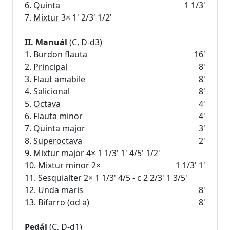
6.
Quinta
1 1/3'
7.
Mixtur
3× 1' 2/3' 1/2'
II. Manuál
(C, D-d3)
1. Burdon flauta
16'
2.
Principal
8'
3.
Flaut amabile
8'
4.
Salicional
8'
5.
Octava
4'
6.
Flauta minor
4'
7.
Quinta major
3'
8.
Superoctava
2'
9.
Mixtur major
4× 1 1/3' 1' 4/5' 1/2'
10.
Mixtur minor
2×
1 1/3' 1'
11. Sesquialter 2× 1 1/3' 4/5 - c 2 2/3' 1 3/5'
12.
Unda maris
8'
13.
Bifarro
(od a)
8'
Pedál
(C, D-d1)