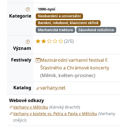
1990–nyní
Kategorie
Neobarokní a univerzální
Barokní, rokokové, klasicistní skříně
Mechanická traktura
Zásuvková vzdušnice
(2/5)
Význam
Festivaly
Mezinárodní varhanní festival F.
Šťastného a Chrámové koncerty
(Mělník, květen–prosinec)
Katalog
varhany.net
Webové odkazy
Varhany v Mělníku
(Kánský-Brachtl)
Varhany v kostele sv. Petra a Pavla v Mělníku
(Varhany
znějící)