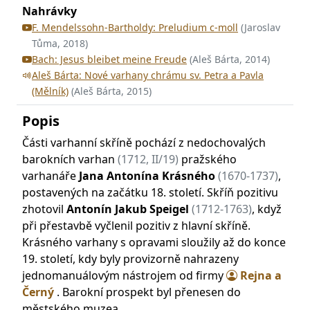
Nahrávky
F. Mendelssohn-Bartholdy: Preludium c-moll
(Jaroslav
Tůma, 2018)
Bach: Jesus bleibet meine Freude
(Aleš Bárta, 2014)
Aleš Bárta: Nové varhany chrámu sv. Petra a Pavla
(Mělník)
(Aleš Bárta, 2015)
Popis
Části varhanní skříně pochází z nedochovalých
barokních varhan
(1712, II/19)
pražského
varhanáře
Jana Antonína Krásného
(1670-1737)
,
postavených na začátku 18. století. Skříň pozitivu
zhotovil
Antonín Jakub Speigel
(1712-1763)
, když
při přestavbě vyčlenil pozitiv z hlavní skříně.
Krásného varhany s opravami sloužily až do konce
19. století, kdy byly provizorně nahrazeny
jednomanuálovým nástrojem od firmy
Rejna a
Černý
. Barokní prospekt byl přenesen do
městského muzea.