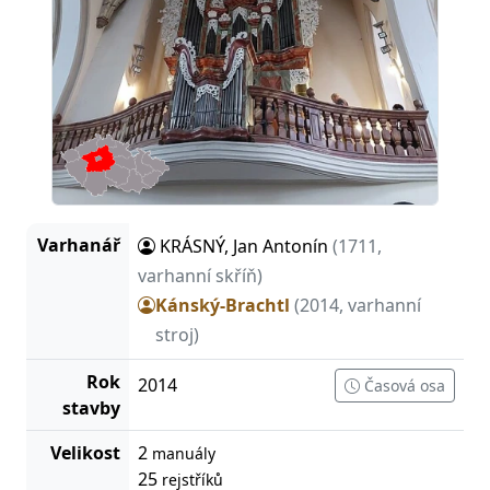
Varhanář
KRÁSNÝ, Jan Antonín
(1711,
varhanní skříň)
Kánský-Brachtl
(2014, varhanní
stroj)
Rok
2014
Časová osa
stavby
Velikost
2
manuály
25
rejstříků