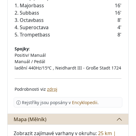
1. Majorbass
16'
2.
Subbass
16'
3.
Octavbass
8'
4.
Superoctava
4'
5.
Trompetbass
8'
Spojky
:
Positiv/ Manuál
Manuál / Pedál
ladění 440Hz/15ºC , Neidhardt III - Große Stadt 1724
Podrobnosti viz
zdroj
Rejstříky jsou popsány v
Encyklopedii
.
Mapa (Mělník)
Zobrazit zajímavé varhany v okruhu:
25 km
|