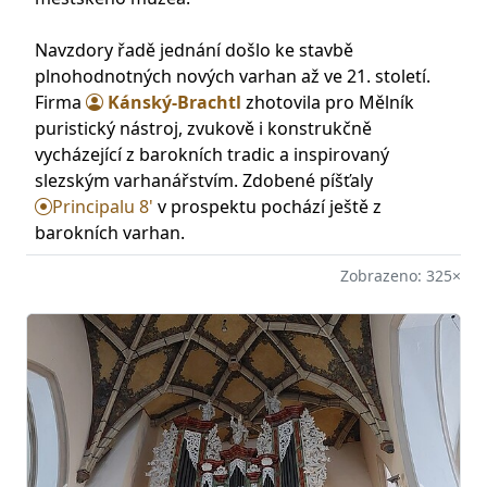
Navzdory řadě jednání došlo ke stavbě
plnohodnotných nových varhan až ve 21. století.
Firma
Kánský-Brachtl
zhotovila pro Mělník
puristický nástroj, zvukově i konstrukčně
vycházející z barokních tradic a inspirovaný
slezským varhanářstvím. Zdobené píšťaly
Principalu 8'
v prospektu pochází ještě z
barokních varhan.
Zobrazeno: 325×