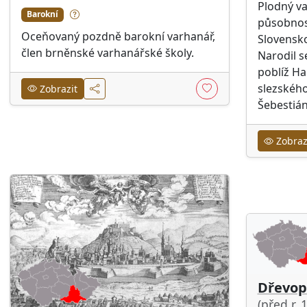
Plodný v
Barokní
působnost
Oceňovaný pozdně barokní varhanář,
Slovensko
člen brněnské varhanářské školy.
Narodil se
poblíž Ha
slezského
Zobrazit
Šebestián
Zobraz
Dřevop
(před r. 