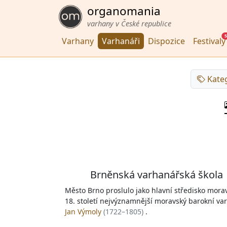
organomania
varhany v České republice
5
Varhany
Varhanáři
Dispozice
Festivaly
Kate
Brněnská varhanářská škola
Město Brno proslulo jako hlavní středisko mor
18. století nejvýznamnější moravský barokní v
Jan Výmoly
(1722–1805)
.