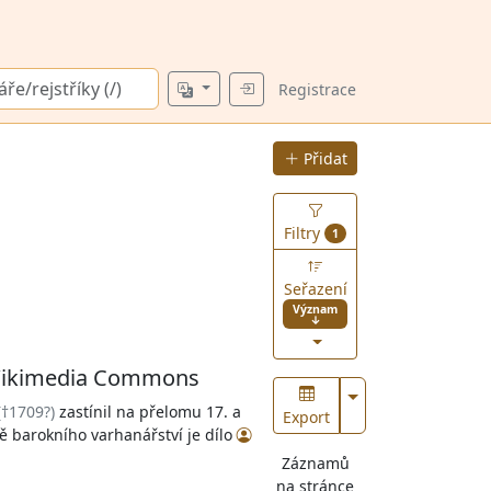
Registrace
Přidat
Filtry
1
Seřazení
Význam
↓
Zobrazit více
(†1709?)
zastínil na přelomu 17. a
Export
ě barokního varhanářství je dílo
Záznamů
na stránce