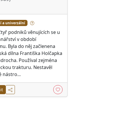
 a univerzální
čtyř podniků věnujících se u
nářství v období
u. Byla do něj začlenena
ká dílna Františka Holčapka
udrocha. Používal zejména
ckou trakturu. Nestavěl
nástro...
it