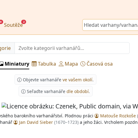
0
2
Soutěže
gorie
Miniatury
Tabulka
Mapa
Časová osa
Objevte varhanáře
ve vašem okolí
.
Seřaďte varhanáře
dle období
.
avského barokního varhanářství. Plodnou práci
Matouše Rozkoše
arhanář
Jan David Sieber
(1670–1723)
a jeho žáci. Vrcholem pozdn