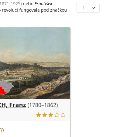
(1871-1925)
nebo
František
1
o revoluci fungovala pod značkou
H, Franz
(1780–1862)