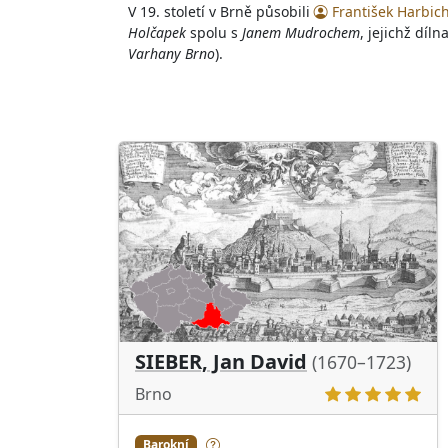
V 19. století v Brně působili
František Harbic
Holčapek
spolu s
Janem Mudrochem
, jejichž dí
Varhany Brno
).
SIEBER, Jan David
(1670–1723)
Brno
Barokní