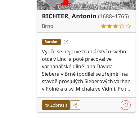
RICHTER, Antonín
(1688–1765)
Brno
Barokní
Vyučil se nejprve truhlářství u svého
otce v Linci a poté pracoval ve
varhanářské dílně Jana Davida
Siebera v Brně (podílel se zřejmě i na
stavbě proslulých Sieberových varhan
v Polné a u sv. Michala ve Vídni). Po r...
Zobrazit