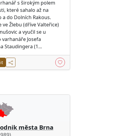
arhanář s širokým polem
i, které sahalo až na
 a do Dolních Rakous.
 ve Žlebu (dříve Valteřice)
nušovic a vyučil se u
 varhanáře Josefa
a Staudingera (1...
it
odnik města Brna
1989)