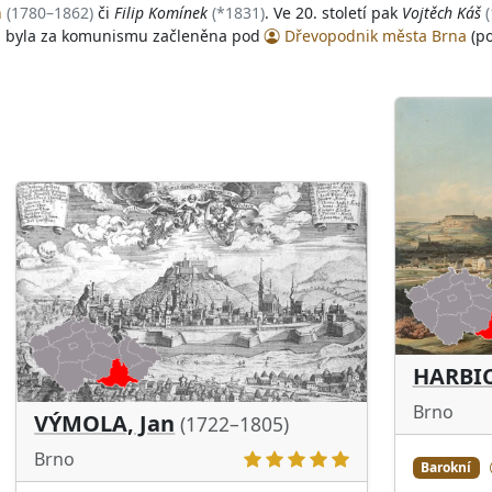
h
(1780–1862)
či
Filip Komínek
(*1831)
. Ve 20. století pak
Vojtěch Káš
lna byla za komunismu začleněna pod
Dřevopodnik města Brna
(p
HARBIC
Brno
VÝMOLA, Jan
(1722–1805)
Brno
Barokní