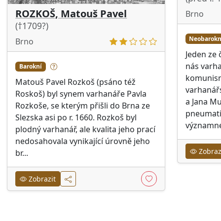
ROZKOŠ, Matouš Pavel
Brno
(†1709?)
Neobarokní
Brno
Jeden ze 
nás varha
Barokní
komunism
Matouš Pavel Rozkoš (psáno též
varhanářs
Roskoš) byl synem varhanáře Pavla
a Jana M
Rozkoše, se kterým přišli do Brna ze
pneumati
Slezska asi po r. 1660. Rozkoš byl
významné 
plodný varhanář, ale kvalita jeho prací
nedosahovala vynikající úrovně jeho
Zobraz
br...
Zobrazit