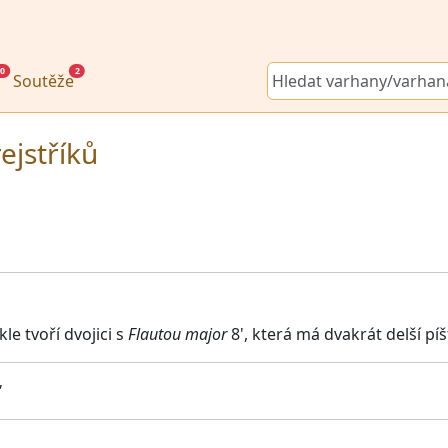
0
2
Soutěže
ejstříků
kle tvoří dvojici s
Flautou major
8', která má dvakrát delší píš
'