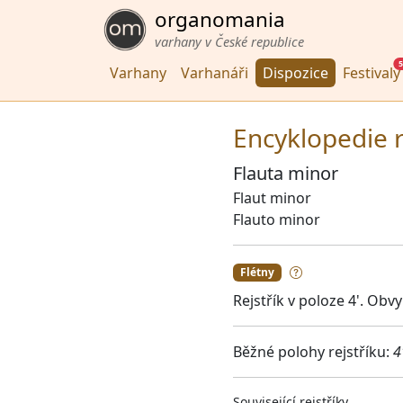
organomania
varhany v České republice
5
Varhany
Varhanáři
Dispozice
Festivaly
Encyklopedie r
Flauta minor
Flaut minor
Flauto minor
Flétny
Rejstřík v poloze 4'. Obvy
Běžné polohy rejstříku:
4
Související rejstříky