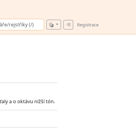
Registrace
ťaly a o oktávu nižší tón.