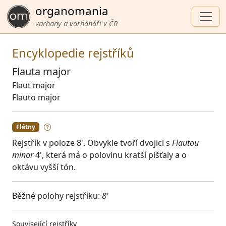
organomania
varhany a varhanáři v ČR
Encyklopedie rejstříků
Flauta major
Flaut major
Flauto major
Flétny
Rejstřík v poloze 8'. Obvykle tvoří dvojici s
Flautou
minor
4', která má o polovinu kratší píšťaly a o
oktávu vyšší tón.
Běžné polohy rejstříku:
8'
Související rejstříky