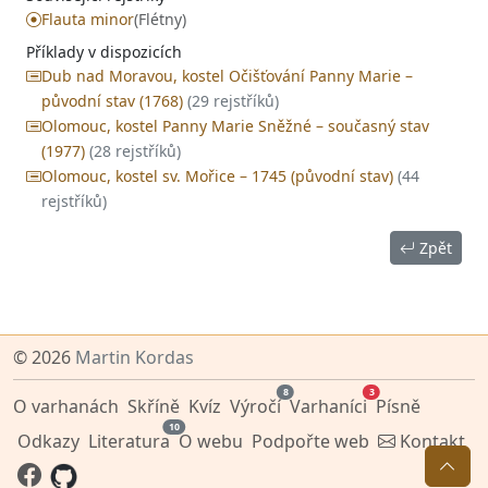
Flauta minor
(Flétny)
Příklady v dispozicích
Dub nad Moravou, kostel Očišťování Panny Marie –
původní stav (1768)
(29 rejstříků)
Olomouc, kostel Panny Marie Sněžné – současný stav
(1977)
(28 rejstříků)
Olomouc, kostel sv. Mořice – 1745 (původní stav)
(44
rejstříků)
Zpět
© 2026
Martin Kordas
8
3
O varhanách
Skříně
Kvíz
Výročí
Varhaníci
Písně
10
Odkazy
Literatura
O webu
Podpořte web
Kontakt