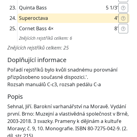
Quinta Bass
5 1/3'
Superoctava
4'
Cornet Bass
4×
8'
Znějících rejstříků celkem: 6
Znějících rejstříků celkem: 25
Doplňující informace
Pořadí rejstříků bylo kvůli snadnému porovnání
přizpůsobeno současné dispozici.'.
Rozsah manuálů C-c3, rozsah pedálu C-a
Popis
Sehnal, Jiří. Barokní varhanářství na Moravě. Vydání
první. Brno: Muzejní a vlastivědná společnost v Brně,
2003-2018. 3 svazky. Prameny k dějinám a kultuře
Moravy; č. 9, 10. Monografie. ISBN 80-7275-042-9. (2.
díl, str. 215)