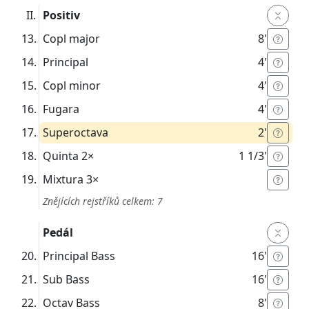
Positiv
Copl major
8'
Principal
4'
Copl minor
4'
Fugara
4'
Superoctava
2'
Quinta
2×
1 1/3'
Mixtura
3×
Znějících rejstříků celkem: 7
Pedál
Principal Bass
16'
Sub Bass
16'
Octav Bass
8'