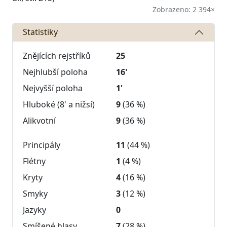
Zobrazeno: 2 394×
Statistiky
Znějících rejstříků
25
Nejhlubší poloha
16'
Nejvyšší poloha
1'
Hluboké (8' a nižsí)
9
(36 %)
Alikvotní
9
(36 %)
Principály
11
(44 %)
Flétny
1
(4 %)
Kryty
4
(16 %)
Smyky
3
(12 %)
Jazyky
0
Smíšené hlasy
7
(28 %)