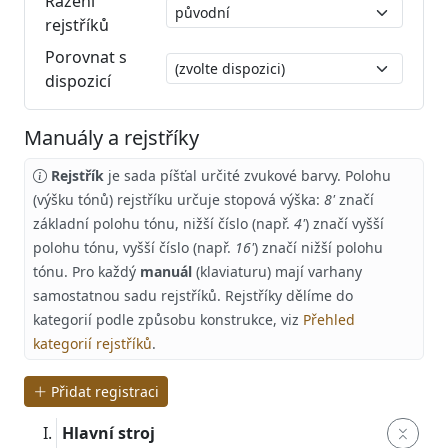
Řazení
rejstříků
Porovnat s
dispozicí
Manuály a rejstříky
Rejstřík
je sada píšťal určité zvukové barvy. Polohu
(výšku tónů) rejstříku určuje stopová výška:
8'
značí
základní polohu tónu, nižší číslo (např.
4'
) značí vyšší
polohu tónu, vyšší číslo (např.
16'
) značí nižší polohu
tónu. Pro každý
manuál
(klaviaturu) mají varhany
samostatnou sadu rejstříků. Rejstříky dělíme do
kategorií podle způsobu konstrukce, viz
Přehled
kategorií rejstříků
.
Přidat registraci
Hlavní stroj