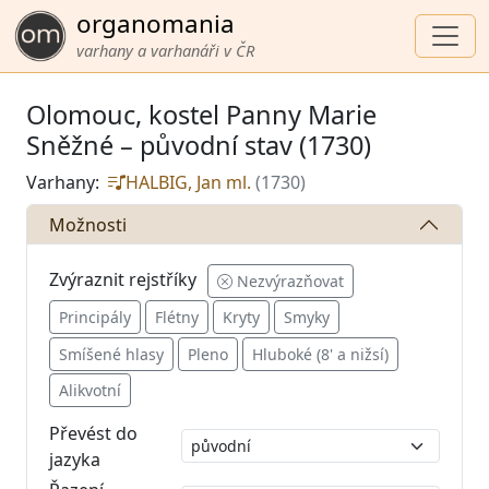
organomania
varhany a varhanáři v ČR
Olomouc, kostel Panny Marie
Sněžné – původní stav (1730)
Varhany:
HALBIG, Jan ml.
(1730)
Možnosti
Zvýraznit rejstříky
Nezvýrazňovat
Principály
Flétny
Kryty
Smyky
Smíšené hlasy
Pleno
Hluboké (8' a nižsí)
Alikvotní
Převést do
jazyka