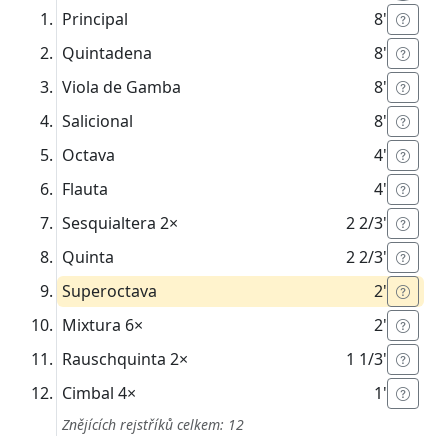
Principal
8'
Quintadena
8'
Viola de Gamba
8'
Salicional
8'
Octava
4'
Flauta
4'
Sesquialtera
2×
2 2/3'
Quinta
2 2/3'
Superoctava
2'
Mixtura
6×
2'
Rauschquinta
2×
1 1/3'
Cimbal
4×
1'
Znějících rejstříků celkem: 12