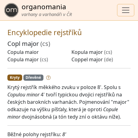
organomania
varhany a varhanáři v ČR
Encyklopedie rejstříků
Copl major
(cs)
Copula maior
Kopula major
(cs)
Copula major
(cs)
Coppel major
(de)
Kryty
Dřevěné
Krytý rejstřík měkkého zvuku v poloze 8'. Spolu s
Copulou minor
4' tvoří typickou dvojici rejstříků na
českých barokních varhanách. Pojmenování "major"
odkazuje na výšku píšťaly, která je oproti
Copule
minor
dvojnásobná (a tón tedy zní o oktávu níže).
Běžné polohy rejstříku:
8'