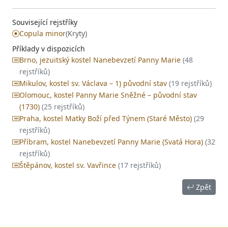
Související rejstříky
Copula minor
(Kryty)
Příklady v dispozicích
Brno, jezuitský kostel Nanebevzetí Panny Marie
(48
rejstříků)
Mikulov, kostel sv. Václava – 1) původní stav
(19 rejstříků)
Olomouc, kostel Panny Marie Sněžné – původní stav
(1730)
(25 rejstříků)
Praha, kostel Matky Boží před Týnem (Staré Město)
(29
rejstříků)
Příbram, kostel Nanebevzetí Panny Marie (Svatá Hora)
(32
rejstříků)
Štěpánov, kostel sv. Vavřince
(17 rejstříků)
Zpět