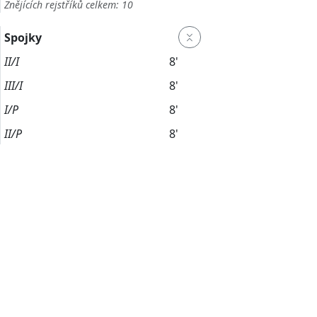
Znějících rejstříků celkem: 10
Spojky
II/I
8'
III/I
8'
I/P
8'
II/P
8'