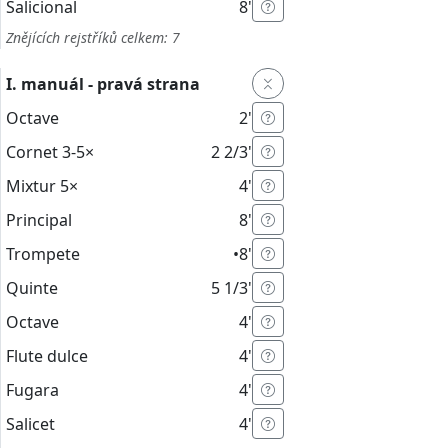
Salicional
8'
Znějících rejstříků celkem: 7
I. manuál - pravá strana
Octave
2'
Cornet
3-5×
2 2/3'
Mixtur
5×
4'
Principal
8'
Trompete
•
8'
Quinte
5 1/3'
Octave
4'
Flute dulce
4'
Fugara
4'
Salicet
4'