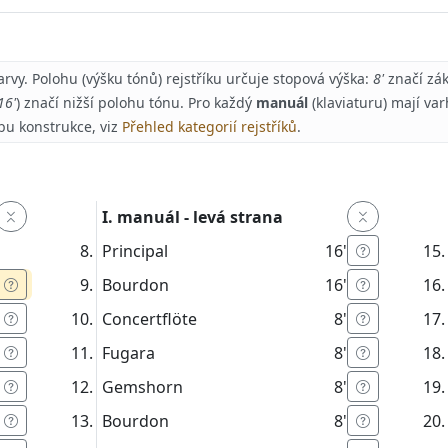
arvy. Polohu (výšku tónů) rejstříku určuje stopová výška:
8'
značí zák
16'
) značí nižší polohu tónu. Pro každý
manuál
(klaviaturu) mají va
bu konstrukce, viz
Přehled kategorií rejstříků
.
I. manuál - levá strana
Principal
16'
Bourdon
16'
Concertflöte
8'
Fugara
8'
Gemshorn
8'
Bourdon
8'