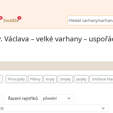
0
2
Soutěže
. Václava – velké varhany – uspořá
t
Principály
Flétny
Kryty
Smyky
Jazyky
Smíšené hla
Řazení rejstříků