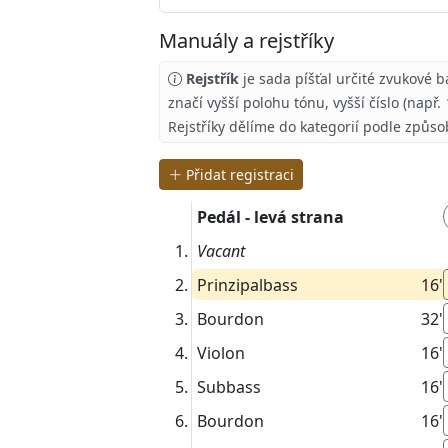
Manuály a rejstříky
Rejstřík
je sada píšťal určité zvukové b
značí vyšší polohu tónu, vyšší číslo (např.
Rejstříky dělíme do kategorií podle způso
Přidat registraci
Pedál - levá strana
Vacant
Prinzipalbass
16'
Bourdon
32'
Violon
16'
Subbass
16'
Bourdon
16'