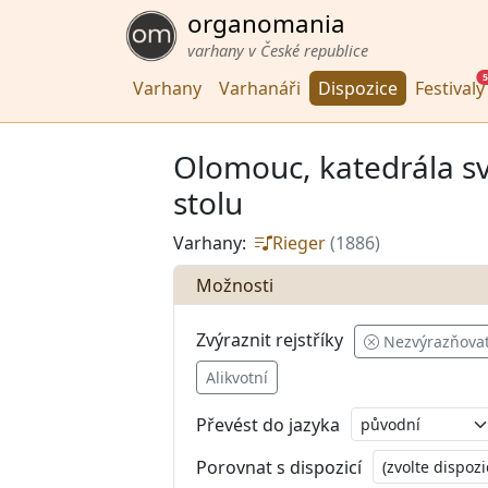
organomania
varhany v České republice
5
Varhany
Varhanáři
Dispozice
Festivaly
Olomouc, katedrála sv
stolu
Varhany:
Rieger
(1886)
Možnosti
Zvýraznit rejstříky
Nezvýrazňova
Alikvotní
Převést do jazyka
Porovnat s dispozicí