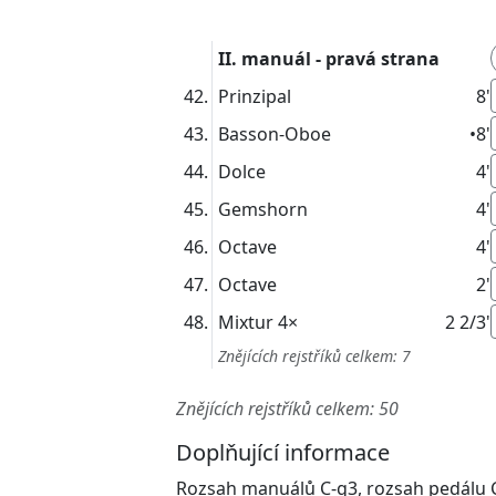
II. manuál - pravá strana
Prinzipal
8'
Basson-Oboe
•
8'
Dolce
4'
Gemshorn
4'
Octave
4'
Octave
2'
Mixtur
4×
2 2/3'
Znějících rejstříků celkem: 7
Znějících rejstříků celkem: 50
Doplňující informace
Rozsah manuálů C-g3, rozsah pedálu 