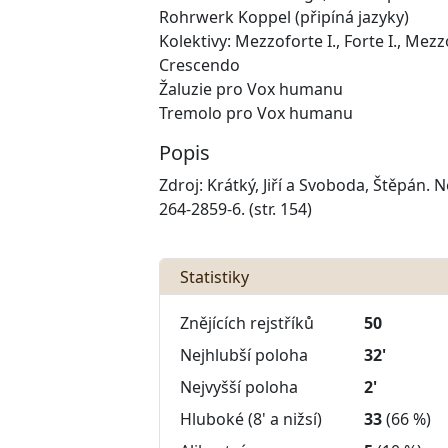
Rohrwerk Koppel (připíná jazyky)
Kolektivy: Mezzoforte I., Forte I., Mezzo
Crescendo
Žaluzie pro Vox humanu
Tremolo pro Vox humanu
Popis
Zdroj: Krátký, Jiří a Svoboda, Štěpán. 
264-2859-6. (str. 154)
Statistiky
Znějících rejstříků
50
Nejhlubší poloha
32'
Nejvyšší poloha
2'
Hluboké (8' a nižsí)
33
(66 %)