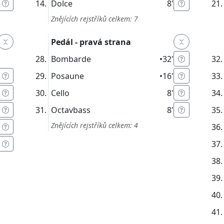
Dolce
8'
Znějících rejstříků celkem: 7
Pedál - pravá strana
Bombarde
•
32'
Posaune
•
16'
Cello
8'
Octavbass
8'
Znějících rejstříků celkem: 4