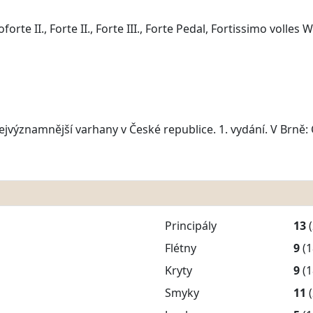
forte II., Forte II., Forte III., Forte Pedal, Fortissimo volles 
Nejvýznamnější varhany v České republice. 1. vydání. V Brně:
Principály
13
Flétny
9
(1
Kryty
9
(1
Smyky
11