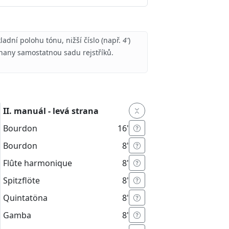
ladní polohu tónu, nižší číslo (např.
4'
)
rhany samostatnou sadu rejstříků.
II. manuál - levá strana
Bourdon
16'
Bourdon
8'
Flûte harmonique
8'
Spitzflöte
8'
Quintatöna
8'
Gamba
8'