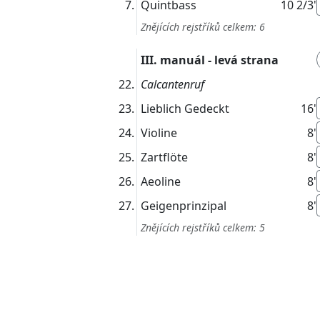
Quintbass
10 2/3'
Znějících rejstříků celkem: 6
III. manuál - levá strana
Calcantenruf
Lieblich Gedeckt
16'
Violine
8'
Zartflöte
8'
Aeoline
8'
Geigenprinzipal
8'
Znějících rejstříků celkem: 5