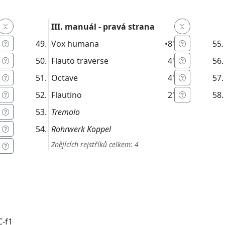
III. manuál - pravá strana
Vox humana
•
8'
Flauto traverse
4'
Octave
4'
Flautino
2'
Tremolo
Rohrwerk Koppel
Znějících rejstříků celkem: 4
C-f1