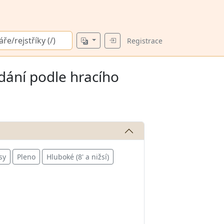
Registrace
dání podle hracího
sy
Pleno
Hluboké (8' a nižsí)