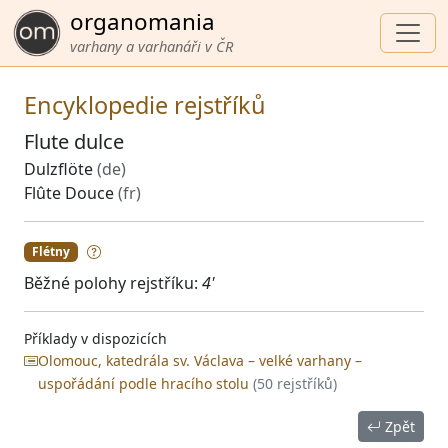
organomania
varhany a varhanáři v ČR
Encyklopedie rejstříků
Flute dulce
Dulzflöte
(de)
Flûte Douce
(fr)
Flétny
Běžné polohy rejstříku:
4'
Příklady v dispozicích
Olomouc, katedrála sv. Václava – velké varhany –
uspořádání podle hracího stolu
(50 rejstříků)
Zpět