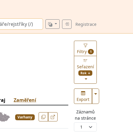
Registrace
Filtry
1
Seřazení
Rok ↓
Zobrazit více
Export
raj
Zaměření
Záznamů
Varhany
na stránce
1