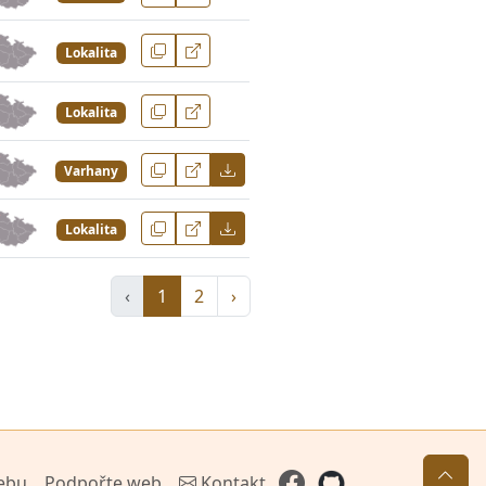
Lokalita
Lokalita
Varhany
Lokalita
‹
1
2
›
ebu
Podpořte web
Kontakt