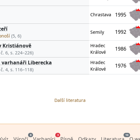
1995
Chrastava
eří
1992
Semily
konoší
(5, 6)
v Kristiánově
Hradec
1986
Králové
 č. 6, s. 224–226)
a varhanáři Liberecka
Hradec
1976
Králové
 č. 4, s. 116–118)
Další literatura
8
3
10
Kvíz
Výročí
Varhaníci
Písně
Odkazy
Literatura
O w