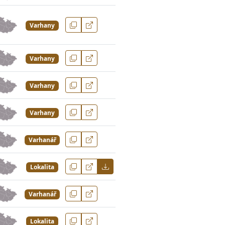
Varhany
Varhany
Varhany
Varhany
Varhanář
Lokalita
Varhanář
Lokalita