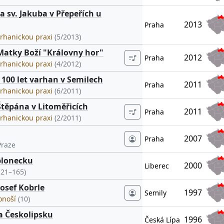
a sv. Jakuba v Přepeřích u
2013
Praha
arhanickou praxi
(5/2013)
Matky Boží "Královny hor"
2012
Praha
arhanickou praxi
(4/2012)
 100 let varhan v Semilech
2011
Praha
arhanickou praxi
(6/2011)
Štěpána v Litoměřicích
2011
Praha
arhanickou praxi
(2/2011)
2007
Praha
Praze
blonecku
2000
Liberec
121–165)
osef Kobrle
1997
Semily
konoší
(10)
a Českolipsku
1996
Česká Lípa