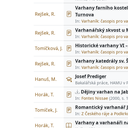
Varhany farního kostel
Rejšek, R.
Turnova
In:
Varhaník: časopis pro v
Varhanářský skvost u 
Rejšek, R.
In:
Varhaník: časopis pro v
Historické varhany VI –
Tomíčková, J.
In:
Varhaník: časopis pro v
Varhany katedrály sv. 
Rejšek, R.
In:
Varhaník: časopis pro v
Josef Prediger
Hanuš, M.
Bakalářská práce, HAMU v 
Dějiny varhan na Ja
Horák, T.
In:
Fontes Nissae
(2000, s. 
Romantický varhanář J
Tomíček, J.
In:
Z Českého ráje a Podkr
Varhany a varhanáři n
Horák, T.