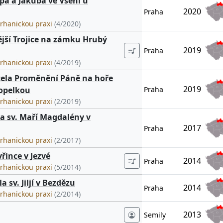
ipa a Jakuba ve Všeni u
2020
Praha
arhanickou praxi
(4/2020)
jší Trojice na zámku Hrubý
2019
Praha
arhanickou praxi
(4/2019)
ela Proměnění Páně na hoře
2019
opelkou
Praha
arhanickou praxi
(2/2019)
a sv. Maří Magdalény v
2017
Praha
arhanickou praxi
(2/2017)
řince v Jezvé
2014
Praha
arhanickou praxi
(5/2014)
 sv. Jiljí v Bezdězu
2014
Praha
arhanickou praxi
(2/2014)
2013
Semily