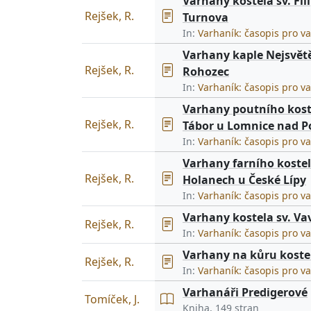
Varhany kostela sv. Fil
Rejšek, R.
Turnova
In:
Varhaník: časopis pro v
Varhany kaple Nejsvětě
Rejšek, R.
Rohozec
In:
Varhaník: časopis pro v
Varhany poutního kost
Rejšek, R.
Tábor u Lomnice nad P
In:
Varhaník: časopis pro v
Varhany farního kostel
Rejšek, R.
Holanech u České Lípy
In:
Varhaník: časopis pro v
Varhany kostela sv. Vav
Rejšek, R.
In:
Varhaník: časopis pro v
Varhany na kůru kostela
Rejšek, R.
In:
Varhaník: časopis pro v
Varhanáři Predigerové
Tomíček, J.
Kniha, 149 stran