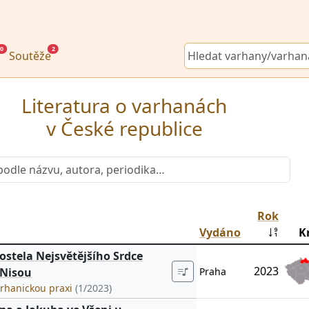
0
2
Soutěže
Literatura o varhanách
v České republice
Rok
Vydáno
K
stela Nejsvětějšího Srdce
2023
 Nisou
Praha
arhanickou praxi
(1/2023)