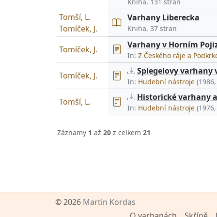
Kniha, 131 stran
Tomší, L.
Varhany Liberecka
Tomíček, J.
Kniha, 37 stran
Varhany v Horním Pojiz
Tomíček, J.
In:
Z Českého ráje a Podkr
Spiegelovy varhany 
Tomíček, J.
In:
Hudební nástroje
(1986,
Historické varhany 
Tomší, L.
In:
Hudební nástroje
(1976,
Záznamy
1
až
20
z celkem
21
© 2026
Martin Kordas
O varhanách
Skříně