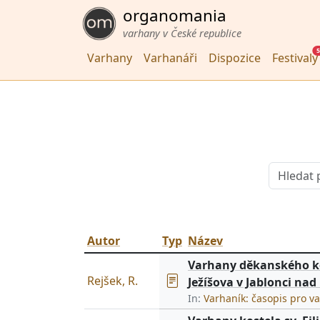
organomania
varhany v České republice
5
Varhany
Varhanáři
Dispozice
Festivaly
Autor
Typ
Název
Varhany děkanského ko
Rejšek, R.
Ježíšova v Jablonci nad
In:
Varhaník: časopis pro v