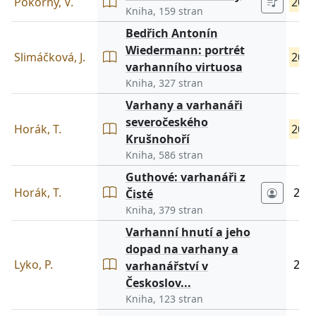
Pokorný, V.
202
Kniha, 159 stran
Bedřich Antonín
Wiedermann: portrét
Slimáčková, J.
202
varhanního virtuosa
Kniha, 327 stran
Varhany a varhanáři
severočeského
Horák, T.
202
Krušnohoří
Kniha, 586 stran
Guthové: varhanáři z
Horák, T.
202
Čisté
Kniha, 379 stran
Varhanní hnutí a jeho
dopad na varhany a
Lyko, P.
202
varhanářství v
Českoslov...
Kniha, 123 stran