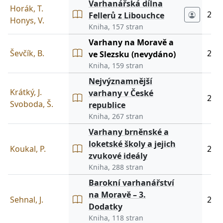
Varhanářská dílna
Horák, T.
202
Fellerů z Libouchce
Honys, V.
Kniha, 157 stran
Varhany na Moravě a
Ševčík, B.
202
ve Slezsku (nevydáno)
Kniha, 159 stran
Nejvýznamnější
Krátký, J.
varhany v České
201
Svoboda, Š.
republice
Kniha, 267 stran
Varhany brněnské a
loketské školy a jejich
Koukal, P.
201
zvukové ideály
Kniha, 288 stran
Barokní varhanářství
na Moravě – 3.
Sehnal, J.
201
Dodatky
Kniha, 118 stran