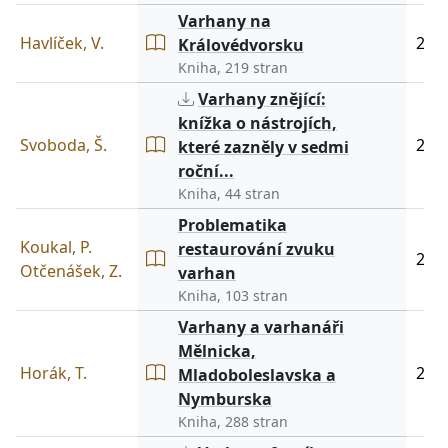
Varhany na
Havlíček, V.
201
Královédvorsku
Kniha, 219 stran
Varhany znějící:
knížka o nástrojích,
Svoboda, Š.
201
které zazněly v sedmi
roční...
Kniha, 44 stran
Problematika
Koukal, P.
restaurování zvuku
201
Otčenášek, Z.
varhan
Kniha, 103 stran
Varhany a varhanáři
Mělnicka,
Horák, T.
201
Mladoboleslavska a
Nymburska
Kniha, 288 stran