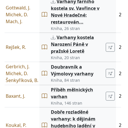
Varhany farního
Gottwald, J.
kostela sv. Vavřince v
Michek, D.
201
Nové Hradečné:
Mach, J.
restaurován...
Kniha, 26 stran
Varhany kostela
Narození Páně v
Rejšek, R.
201
pražské Loretě
Kniha, 20 stran
Gerbrich, J.
Doubravník a
Michek, D.
201
Výmolovy varhany
Šenkyříková, B.
Kniha, 84 stran
Příběh mělnických
Baxant, J.
201
varhan
Kniha, 146 stran
Dobře rozladěné
varhany: k dějinám
Koukal, P.
201
hudebního ladění v