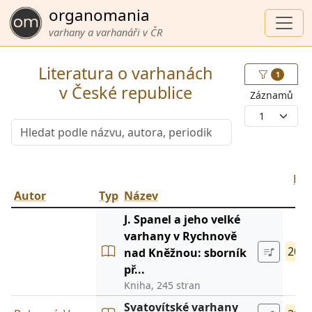
organomania
varhany a varhanáři v ČR
Literatura o varhanách
1
v České republice
Záznamů
1
Ro
Autor
Typ
Název
J. Spanel a jeho velké
varhany v Rychnově
202
nad Kněžnou: sborník
př...
Kniha, 245 stran
Svatovítské varhany