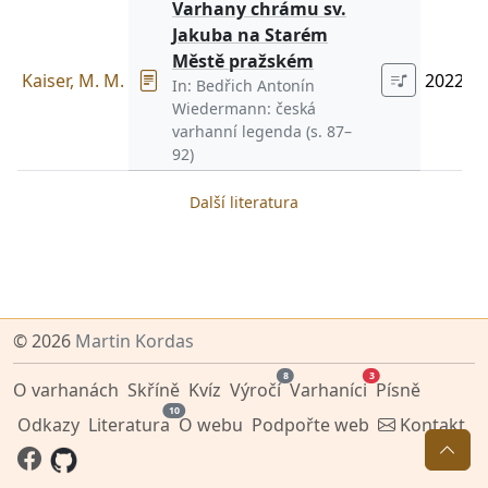
Varhany chrámu sv.
Jakuba na Starém
Městě pražském
Kaiser, M. M.
2022
In:
Bedřich Antonín
Wiedermann: česká
varhanní legenda
(s. 87–
92)
Další literatura
© 2026
Martin Kordas
8
3
O varhanách
Skříně
Kvíz
Výročí
Varhaníci
Písně
10
Odkazy
Literatura
O webu
Podpořte web
Kontakt