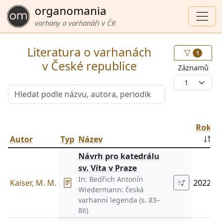
organomania
varhany a varhanáři v ČR
Literatura o varhanách
1
v České republice
Záznamů
1
Rok
Autor
Typ
Název
Návrh pro katedrálu
sv. Víta v Praze
In:
Bedřich Antonín
Kaiser, M. M.
2022
Wiedermann: česká
varhanní legenda
(s. 83–
86)