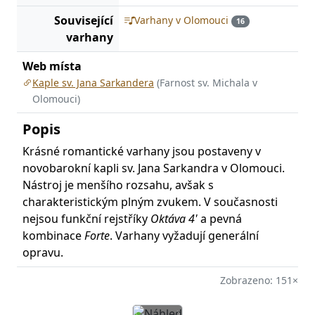
Související
Varhany v Olomouci
16
varhany
Web místa
Kaple sv. Jana Sarkandera
(Farnost sv. Michala v
Olomouci)
Popis
Krásné romantické varhany jsou postaveny v
novobarokní kapli sv. Jana Sarkandra v Olomouci.
Nástroj je menšího rozsahu, avšak s
charakteristickým plným zvukem. V současnosti
nejsou funkční rejstříky
Oktáva 4'
a pevná
kombinace
Forte
. Varhany vyžadují generální
opravu.
Zobrazeno: 151×