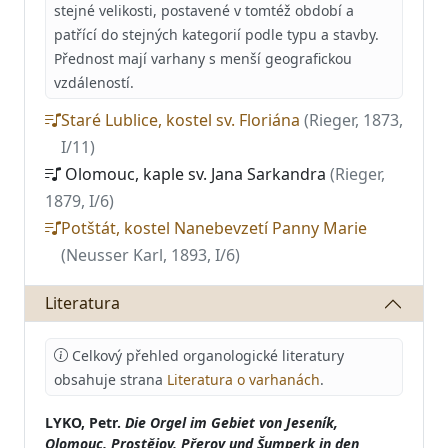
stejné velikosti, postavené v tomtéž období a
patřící do stejných kategorií podle typu a stavby.
Přednost mají varhany s menší geografickou
vzdáleností.
Staré Lublice, kostel sv. Floriána
(Rieger, 1873,
I/11)
Olomouc, kaple sv. Jana Sarkandra
(Rieger,
1879, I/6)
Potštát, kostel Nanebevzetí Panny Marie
(Neusser Karl, 1893, I/6)
Literatura
Celkový přehled organologické literatury
obsahuje strana
Literatura o varhanách
.
LYKO, Petr.
Die Orgel im Gebiet von Jeseník,
Olomouc, Prostějov, Přerov und Šumperk in den