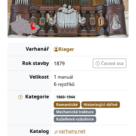
Varhanář
Rieger
Rok stavby
1879
Časová osa
Velikost
1
manuál
6
rejstříků
Kategorie
1860–1944
Romantické
Historizující skříně
Mechanická traktura
Kuželková vzdušnice
Katalog
varhany.net