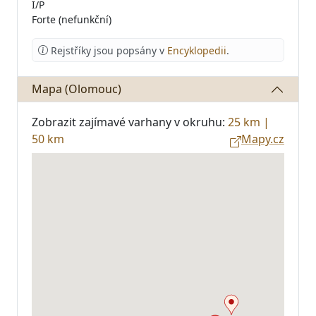
I/P
Forte (nefunkční)
Rejstříky jsou popsány v
Encyklopedii
.
Mapa (Olomouc)
Zobrazit zajímavé varhany v okruhu:
25 km
|
50 km
Mapy.cz