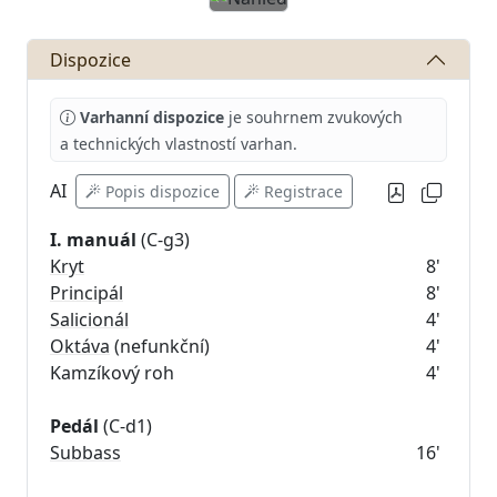
Předchozí
Další
Dispozice
Varhanní dispozice
je souhrnem zvukových
a technických vlastností varhan.
AI
Popis dispozice
Registrace
I. manuál
Kryt
8'
Principál
8'
Salicionál
4'
Oktáva
(nefunkční)
4'
Kamzíkový roh
4'
Pedál
Subbass
16'