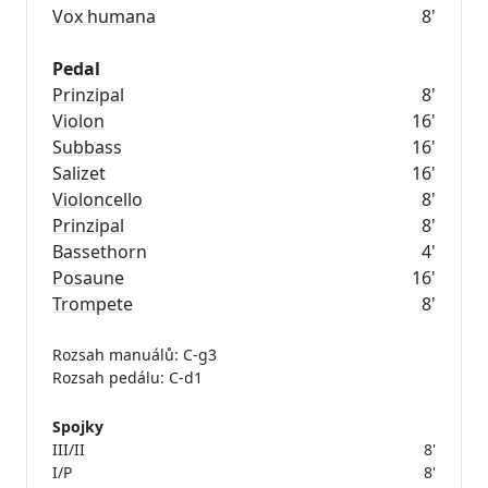
Vox humana
8'
Pedal
Prinzipal
8'
Violon
16'
Subbass
16'
Salizet
16'
Violoncello
8'
Prinzipal
8'
Bassethorn
4'
Posaune
16'
Trompete
8'
Rozsah manuálů: C-g3
Rozsah pedálu: C-d1
Spojky
III/II
8'
I/P
8'