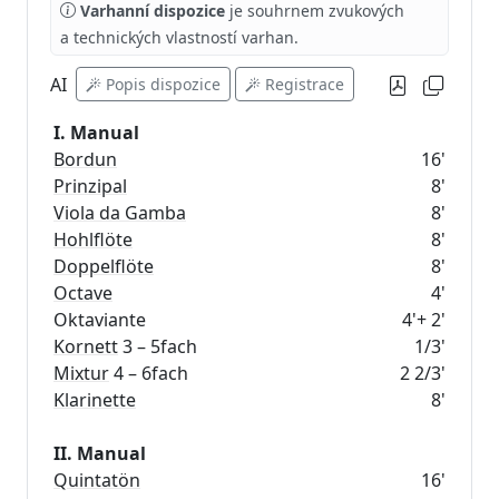
Varhanní dispozice
je souhrnem zvukových
a technických vlastností varhan.
AI
Popis dispozice
Registrace
I. Manual
Bordun
16'
Prinzipal
8'
Viola da Gamba
8'
Hohlflöte
8'
Doppelflöte
8'
Octave
4'
Oktaviante
4'+ 2'
Kornett
3 – 5fach
1/3'
Mixtur
4 – 6fach
2 2/3'
Klarinette
8'
II. Manual
Quintatön
16'