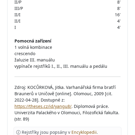
II/P
8'
III/P
8'
II/I
16'
II/I
4'
I
4'
Pomocná zařízení
1 volná kombinace
crescendo
žaluzie III. manuálu
vypínače rejstříků I., II., III. manuálu a pedálu
Zdroj: KOCŮRKOVÁ, Jitka. Varhanářská firma bratří
Braunerů v Uničově [online]. Olomouc, 2009 [cit.
2022-04-28]. Dostupné z:
https://theses.cz/id/yangu8/
. Diplomová práce.
Univerzita Palackého v Olomouci, Filozofická fakulta.
(str. 89)
Rejstříky jsou popsány v
Encyklopedii
.