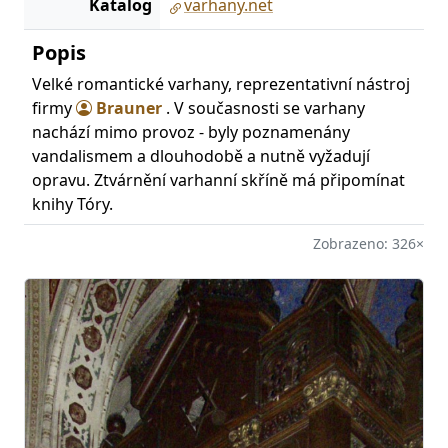
Katalog
varhany.net
Popis
Velké romantické varhany, reprezentativní nástroj
firmy
Brauner
. V současnosti se varhany
nachází mimo provoz - byly poznamenány
vandalismem a dlouhodobě a nutně vyžadují
opravu. Ztvárnění varhanní skříně má připomínat
knihy Tóry.
Zobrazeno: 326×