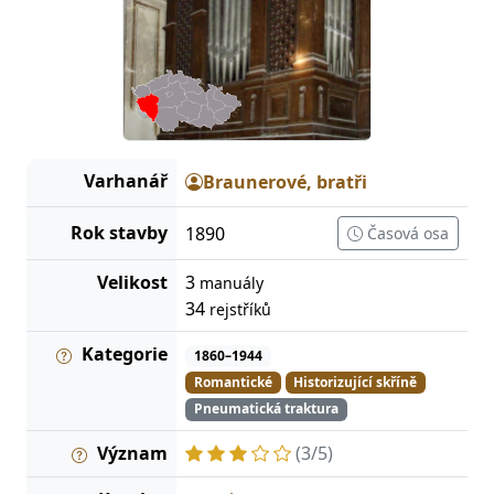
Varhanář
Braunerové, bratři
Rok stavby
1890
Časová osa
Velikost
3
manuály
34
rejstříků
Kategorie
1860–1944
Romantické
Historizující skříně
Pneumatická traktura
Význam
(3/5)