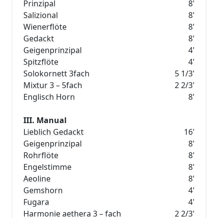
Prinzipal
8'
Salizional
8'
Wienerflöte
8'
Gedackt
8'
Geigenprinzipal
4'
Spitzflöte
4'
Solokornett 3fach
5 1/3'
Mixtur
3 – 5fach
2 2/3'
Englisch Horn
8'
III. Manual
Lieblich Gedackt
16'
Geigenprinzipal
8'
Rohrflöte
8'
Engelstimme
8'
Aeoline
8'
Gemshorn
4'
Fugara
4'
Harmonie aethera 3 – fach
2 2/3'