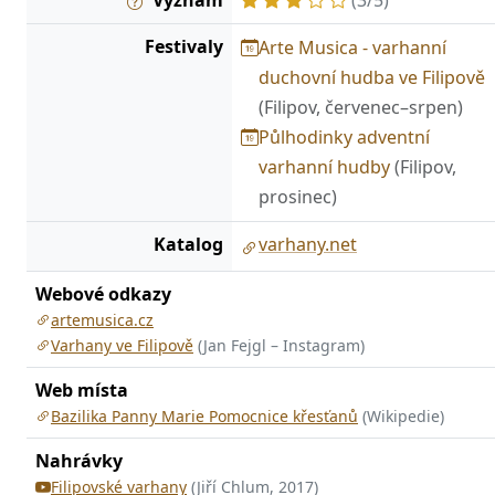
Festivaly
Arte Musica - varhanní
duchovní hudba ve Filipově
(Filipov, červenec–srpen)
Půlhodinky adventní
varhanní hudby
(Filipov,
prosinec)
Katalog
varhany.net
Webové odkazy
artemusica.cz
Varhany ve Filipově
(Jan Fejgl – Instagram)
Web místa
Bazilika Panny Marie Pomocnice křesťanů
(Wikipedie)
Nahrávky
Filipovské varhany
(Jiří Chlum, 2017)