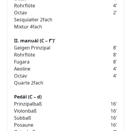
Rohrflöte
4'
Octav
2'
Mixtur
4fach
II. manuál (C – f“)‘
Geigen Prinzipal
8'
Rohrflöte
8'
Fugara
8'
Aeoline
4'
Octav
4'
Quarte 2fach
Pedál (C – d)
Prinzipalbaß
16'
Violonbaß
16'
Subbaß
16'
Posaune
16'