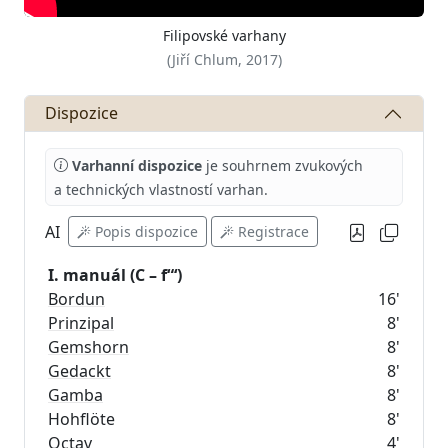
Filipovské varhany
(Jiří Chlum, 2017)
Dispozice
Varhanní dispozice
je souhrnem zvukových
a technických vlastností varhan.
AI
Popis dispozice
Registrace
I. manuál (C – f“‘)
Bordun
16'
Prinzipal
8'
Gemshorn
8'
Gedackt
8'
Gamba
8'
Hohflöte
8'
Octav
4'