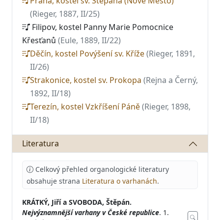
Praha, kostel sv. Štěpána (Nové Město)
(Rieger, 1887, II/25)
Filipov, kostel Panny Marie Pomocnice
Křesťanů
(Eule, 1889, II/22)
Děčín, kostel Povýšení sv. Kříže
(Rieger, 1891,
II/26)
Strakonice, kostel sv. Prokopa
(Rejna a Černý,
1892, II/18)
Terezín, kostel Vzkříšení Páně
(Rieger, 1898,
II/18)
Literatura
Celkový přehled organologické literatury
obsahuje strana
Literatura o varhanách
.
KRÁTKÝ, Jiří a SVOBODA, Štěpán.
Nejvýznamnější varhany v České republice
. 1.