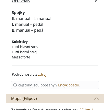
Octavbaß
8'
Spojky
II. manual – I. manual
I. manual – pedál
Kolektivy
Tutti hlavní stroj
Tutti horní stroj
Mezzoforte
Podrobnosti viz
zdroj
Rejstříky jsou popsány v
Encyklopedii
.
Mapa (Filipov)
Zobrazit zajímavé varhany v okruhu:
25 km
|