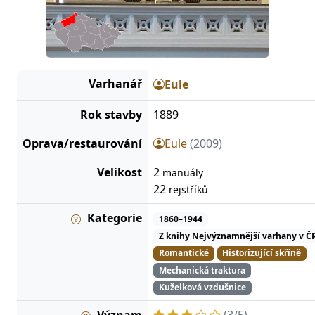
Varhanář
Eule
Rok stavby
1889
Oprava/restaurování
Eule
(2009)
Velikost
2
manuály
22
rejstříků
Kategorie
1860–1944
Z knihy Nejvýznamnější varhany v Č
Romantické
Historizující skříně
Mechanická traktura
Kuželková vzdušnice
Význam
(3/5)