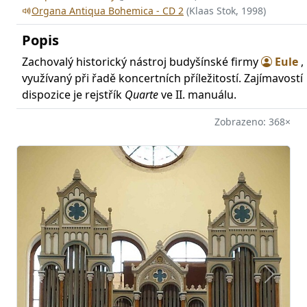
Organa Antiqua Bohemica - CD 2
(Klaas Stok, 1998)
Popis
Zachovalý historický nástroj budyšínské firmy
Eule
,
využívaný při řadě koncertních příležitostí. Zajímavostí
dispozice je rejstřík
Quarte
ve II. manuálu.
Zobrazeno: 368×
Předchozí
Další