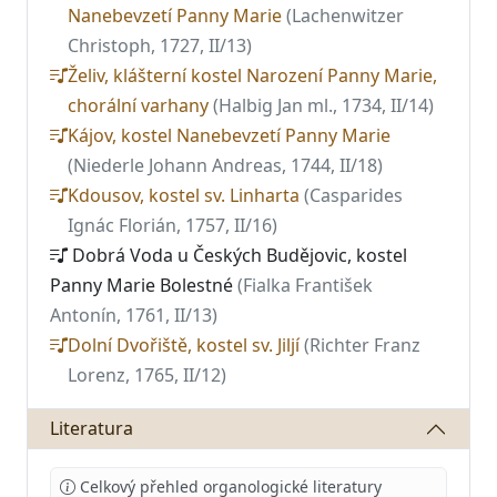
Nanebevzetí Panny Marie
(Lachenwitzer
Christoph, 1727, II/13)
Želiv, klášterní kostel Narození Panny Marie,
chorální varhany
(Halbig Jan ml., 1734, II/14)
Kájov, kostel Nanebevzetí Panny Marie
(Niederle Johann Andreas, 1744, II/18)
Kdousov, kostel sv. Linharta
(Casparides
Ignác Florián, 1757, II/16)
Dobrá Voda u Českých Budějovic, kostel
Panny Marie Bolestné
(Fialka František
Antonín, 1761, II/13)
Dolní Dvořiště, kostel sv. Jiljí
(Richter Franz
Lorenz, 1765, II/12)
Literatura
Celkový přehled organologické literatury