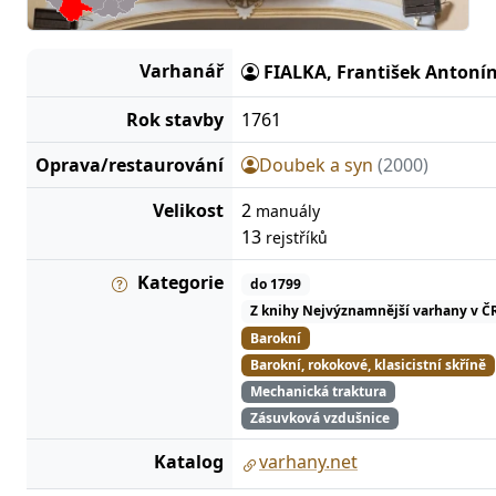
Varhanář
FIALKA, František Antoní
Rok stavby
1761
Oprava/restaurování
Doubek a syn
(2000)
Velikost
2
manuály
13
rejstříků
Kategorie
do 1799
Z knihy Nejvýznamnější varhany v Č
Barokní
Barokní, rokokové, klasicistní skříně
Mechanická traktura
Zásuvková vzdušnice
Katalog
varhany.net