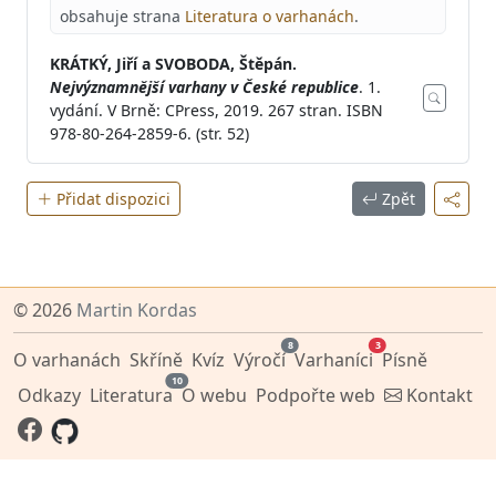
obsahuje strana
Literatura o varhanách
.
KRÁTKÝ, Jiří a SVOBODA, Štěpán.
Nejvýznamnější varhany v České republice
. 1.
vydání. V Brně: CPress, 2019. 267 stran. ISBN
978-80-264-2859-6. (str. 52)
Přidat dispozici
Zpět
© 2026
Martin Kordas
8
3
O varhanách
Skříně
Kvíz
Výročí
Varhaníci
Písně
10
Odkazy
Literatura
O webu
Podpořte web
Kontakt