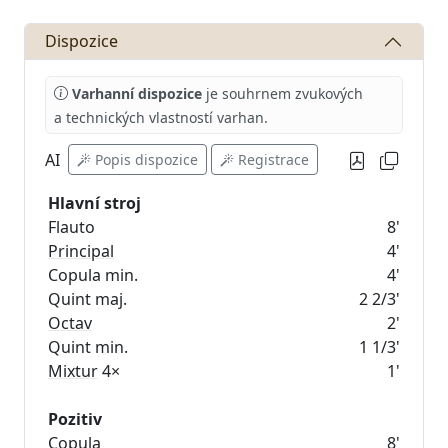
Dispozice
Varhanní dispozice
je souhrnem zvukových
a technických vlastností varhan.
AI
Popis dispozice
Registrace
Hlavní stroj
Flauto
8'
Principal
4'
Copula min.
4'
Quint maj.
2 2/3'
Octav
2'
Quint min.
1 1/3'
Mixtur
4×
1'
Pozitiv
Copula
8'