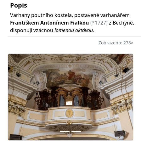
Popis
Varhany poutního kostela, postavené varhanářem
Františkem Antonínem Fialkou
(*1727)
z Bechyně,
disponují vzácnou
lomenou oktávou
.
Zobrazeno: 278×
Předchozí
Další