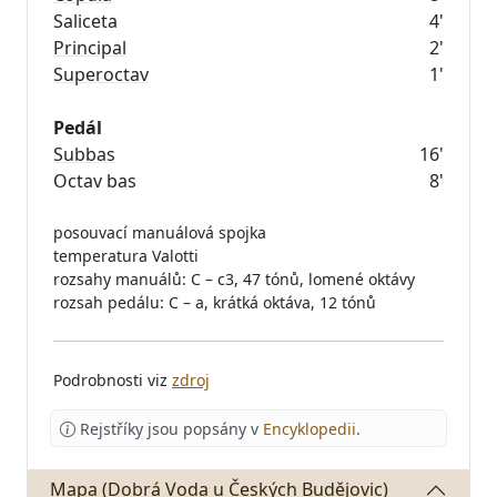
Saliceta
4'
Principal
2'
Superoctav
1'
Pedál
Subbas
16'
Octav bas
8'
posouvací manuálová spojka
temperatura Valotti
rozsahy manuálů: C – c3, 47 tónů, lomené oktávy
rozsah pedálu: C – a, krátká oktáva, 12 tónů
Podrobnosti viz
zdroj
Rejstříky jsou popsány v
Encyklopedii
.
Mapa (Dobrá Voda u Českých Budějovic)